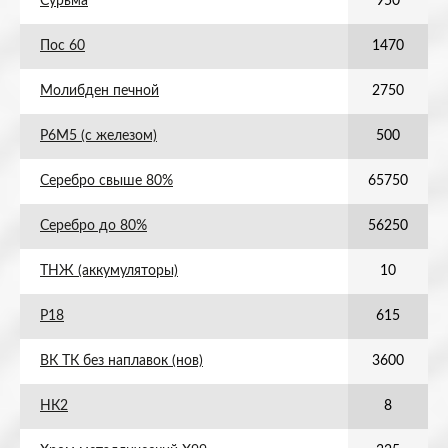
Сурьма
950
Пос 60
1470
Молибден печной
2750
Р6М5 (с железом)
500
Серебро свыше 80%
65750
Серебро до 80%
56250
ТНЖ (аккумуляторы)
10
Р18
615
ВК ТК без наплавок (нов)
3600
НК2
8