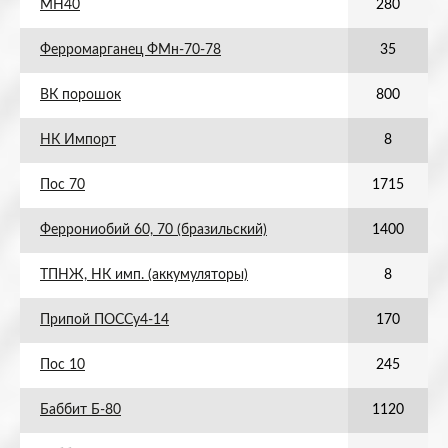
МН40
280
Ферромарганец ФМн-70-78
35
ВК порошок
800
НК Импорт
8
Пос 70
1715
Феррониобий 60, 70 (бразильский)
1400
ТПНЖ, НК имп. (аккумуляторы)
8
Припой ПОССу4-14
170
Пос 10
245
Баббит Б-80
1120