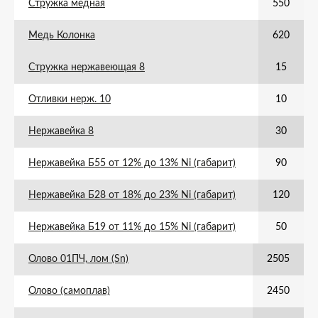
Стружка медная
550
Медь Колонка
620
Стружка нержавеющая 8
15
Отливки нерж. 10
10
Нержавейка 8
30
Нержавейка Б55 от 12% до 13% Ni (габарит)
90
Нержавейка Б28 от 18% до 23% Ni (габарит)
120
Нержавейка Б19 от 11% до 15% Ni (габарит)
50
Олово 01ПЧ, лом (Sn)
2505
Олово (самоплав)
2450