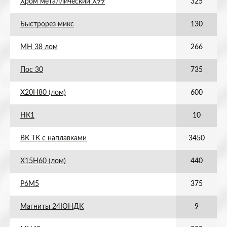
Хром металлический Х99
325
Быстрорез микс
130
МН 38 лом
266
Пос 30
735
Х20Н80 (лом)
600
НК1
10
ВК ТК с наплавками
3450
Х15Н60 (лом)
440
Р6М5
375
Магниты 24ЮНДК
9