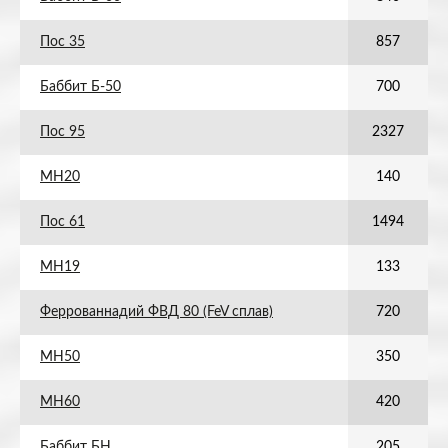
Пос 35
857
Баббит Б-50
700
Пос 95
2327
МН20
140
Пос 61
1494
МН19
133
Феррованнадий ФВД 80 (FeV сплав)
720
МН50
350
МН60
420
Баббит БН
205