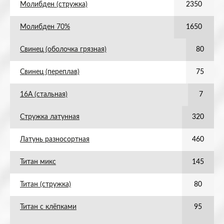
Молибден (стружка)
2350
Молибден 70%
1650
Свинец (оболочка грязная)
80
Свинец (переплав)
75
16А (стальная)
7
Стружка латунная
320
Латунь разносортная
460
Титан микс
145
Титан (стружка)
80
Титан с клёпками
95