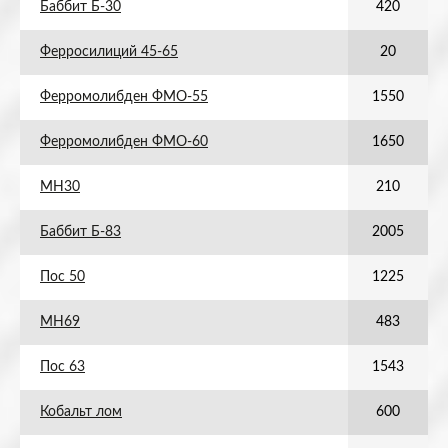
Баббит Б-30
420
Ферросилиций 45-65
20
Ферромолибден ФМО-55
1550
Ферромолибден ФМО-60
1650
МН30
210
Баббит Б-83
2005
Пос 50
1225
МН69
483
Пос 63
1543
Кобальт лом
600