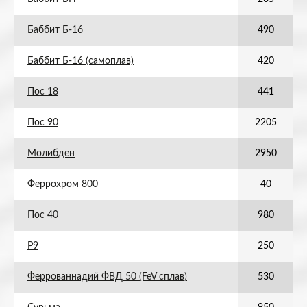
Баббит Б-16
490
Баббит Б-16 (самоплав)
420
Пос 18
441
Пос 90
2205
Молибден
2950
Феррохром 800
40
Пос 40
980
Р9
250
Феррованнадий ФВД 50 (FeV сплав)
530