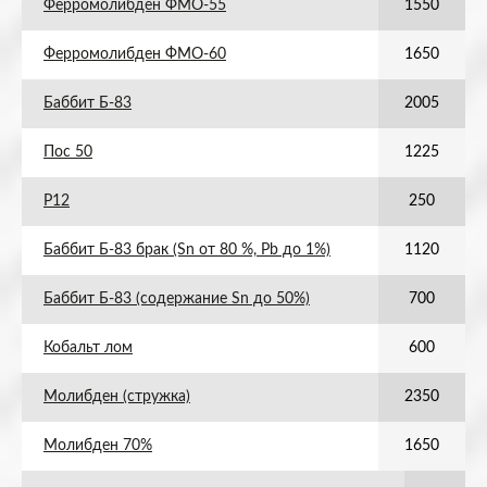
Ферромолибден ФМО-55
1550
Ферромолибден ФМО-60
1650
Баббит Б-83
2005
Пос 50
1225
Р12
250
Баббит Б-83 брак (Sn от 80 %, Pb до 1%)
1120
Баббит Б-83 (содержание Sn до 50%)
700
Кобальт лом
600
Молибден (стружка)
2350
Молибден 70%
1650