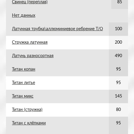
Свинец (переплав)
85
Нет данных
Латунная трубка\аллюминиевое ребрение Т/О
100
Стружка латунная
200
Латунь разносортная
490
Титан копан
95
Титан литье
95
Титан микс
145
Титан (стружка)
80
Титан с клёпками
95