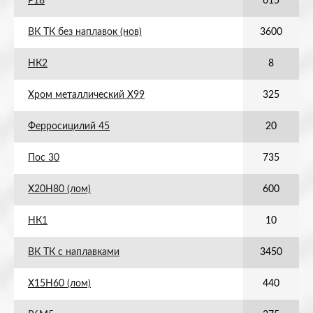
Р18
615
ВК ТК без наплавок (нов)
3600
НК2
8
Хром металлический Х99
325
Ферросицилий 45
20
Пос 30
735
Х20Н80 (лом)
600
НК1
10
ВК ТК с наплавками
3450
Х15Н60 (лом)
440