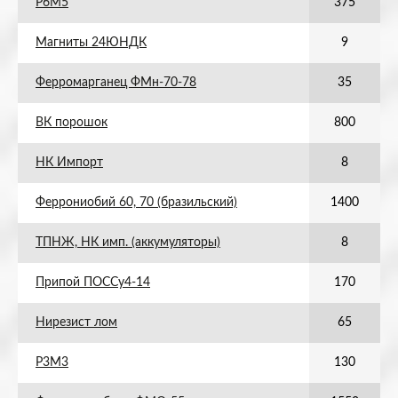
Р6М5
375
Магниты 24ЮНДК
9
Ферромарганец ФМн-70-78
35
ВК порошок
800
НК Импорт
8
Феррониобий 60, 70 (бразильский)
1400
ТПНЖ, НК имп. (аккумуляторы)
8
Припой ПОССу4-14
170
Нирезист лом
65
Р3М3
130