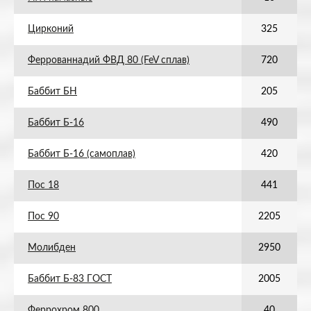
Цирконий
325
Феррованнадий ФВД 80 (FeV сплав)
720
Баббит БН
205
Баббит Б-16
490
Баббит Б-16 (самоплав)
420
Пос 18
441
Пос 90
2205
Молибден
2950
Баббит Б-83 ГОСТ
2005
Феррохром 800
40