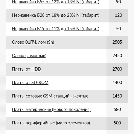
Нержавейка Б55 от 12% до 13% Ni (габарит)
90
Нержавейка Б28 от 18% до 23% Ni (габарит)
120
Нержавейка Б19 от 11% до 15% Ni (габарит)
50
Олово 01ПЧ, лом (Sn)
2505
Олово (самоплав)
2450
Платы от HDD
2700
Платы от SD-ROM
1400
Платы сотовых GSM станций - желтые
1450
Платы материнские (Нового поколения)
580
Платы периферийные (мало элементов)
500