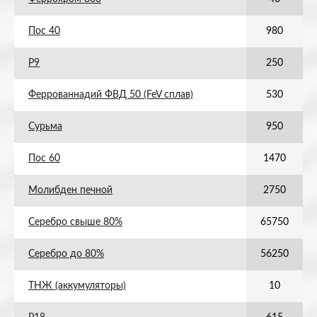
Пос 40
980
Р9
250
Феррованнадий ФВД 50 (FeV сплав)
530
Сурьма
950
Пос 60
1470
Молибден печной
2750
Серебро свыше 80%
65750
Серебро до 80%
56250
ТНЖ (аккумуляторы)
10