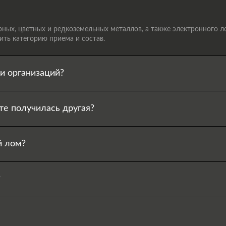
ых, цветных и редкоземельных металлов, а также электронного лом
ть категорию приема и состав.
и организаций?
те получилась другая?
й лом?
?