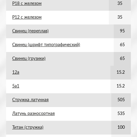
Р18 с железом
35
Р12 с железом
35
Свинец (переплав)
95
Свинец (шрифт типографический)
65
Свинец (грузики)
65
12а
15.2
5а1
15.2
Стружка латунная
505
Латунь разносортная
535
Титан (стружка)
100