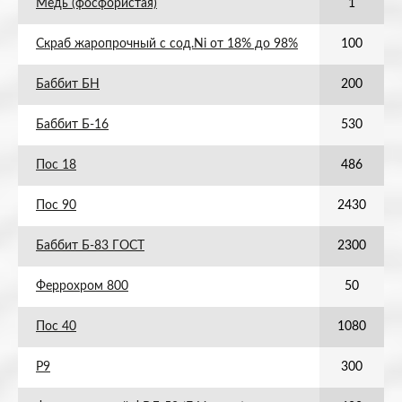
Медь (фосфористая)
1
Скраб жаропрочный с сод.Ni от 18% до 98%
100
Баббит БН
200
Баббит Б-16
530
Пос 18
486
Пос 90
2430
Баббит Б-83 ГОСТ
2300
Феррохром 800
50
Пос 40
1080
Р9
300