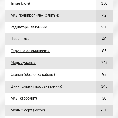
Титан (лом)
150
АКБ полипропилен (слитые)
42
Радиаторы латунные
530
Цинк шлак
40
Стружка алюминиевая
85
Медь луженая
745
Свинец (оболочка кабеля)
95
Цинк (фурнитура, сантехника)
145
АКБ (карболит)
30
Медь 2 сорт (кусок)
650