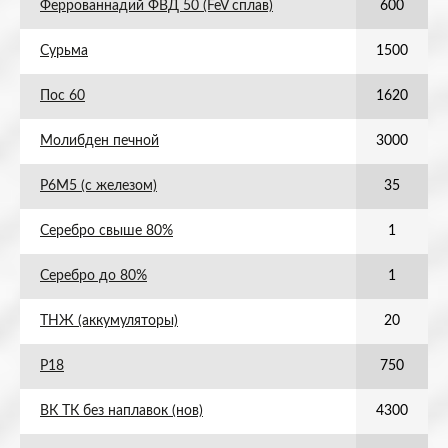
Феррованнадий ФВД 50 (FeV сплав)
600
Сурьма
1500
Пос 60
1620
Молибден печной
3000
Р6М5 (с железом)
35
Серебро свыше 80%
1
Серебро до 80%
1
ТНЖ (аккумуляторы)
20
Р18
750
ВК ТК без наплавок (нов)
4300