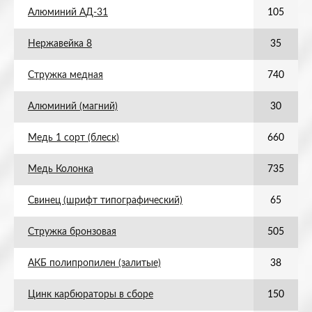
Алюминий АД-31
105
Нержавейка 8
35
Стружка медная
740
Алюминий (магний)
30
Медь 1 сорт (блеск)
660
Медь Колонка
735
Свинец (шрифт типографический)
65
Стружка бронзовая
505
АКБ полипропилен (залитые)
38
Цинк карбюраторы в сборе
150