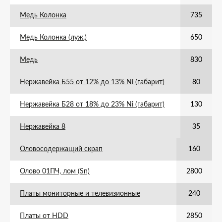
Медь Колонка
735
Медь Колонка (луж.)
650
Медь
830
Нержавейка Б55 от 12% до 13% Ni (габарит)
80
Нержавейка Б28 от 18% до 23% Ni (габарит)
130
Нержавейка 8
35
Оловосодержащий скрап
160
Олово 01ПЧ, лом (Sn)
2800
Платы мониторные и телевизионные
240
Платы от HDD
2850