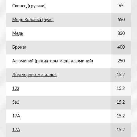
Свинец (грузики)
65
Медь Колонка (луж.)
650
Медь
830
Бронза
400
Алюминий (радиаторы медь-алюминий)
250
Лом черных металлов
15.2
12а
15.2
5а1
15.2
17А
15.2
17А
15.2