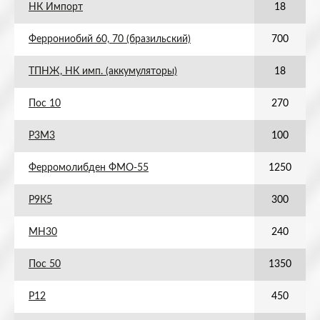
НК Импорт
18
Феррониобий 60, 70 (бразильский)
700
ТПНЖ, НК имп. (аккумуляторы)
18
Пос 10
270
Р3М3
100
Ферромолибден ФМО-55
1250
Р9К5
300
МН30
240
Пос 50
1350
Р12
450