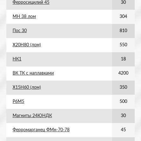
Ферросицилий 45
30
МН 38 лом
304
Пос 30
810
Х20Н80 (лом)
550
НК1
18
ВК ТК с наплавками
4200
Х15Н60 (лом)
350
Р6М5
500
Магниты 24ЮНДК
30
Ферромарганец ФМн-70-78
45