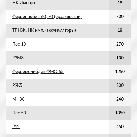
НК Импорт
18
Феррониобий 60, 70 (бразильский)
700
ТПНЖ, НК имп. (аккумуляторы)
18
Пос 10
270
Р3М3
100
Ферромолибден ФМО-55
1250
Р9К5
300
МН30
240
Пос 50
1350
Р12
450