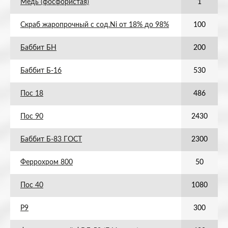
Медь (фосфористая)
1
Скраб жаропрочный с сод.Ni от 18% до 98%
100
Баббит БН
200
Баббит Б-16
530
Пос 18
486
Пос 90
2430
Баббит Б-83 ГОСТ
2300
Феррохром 800
50
Пос 40
1080
Р9
300