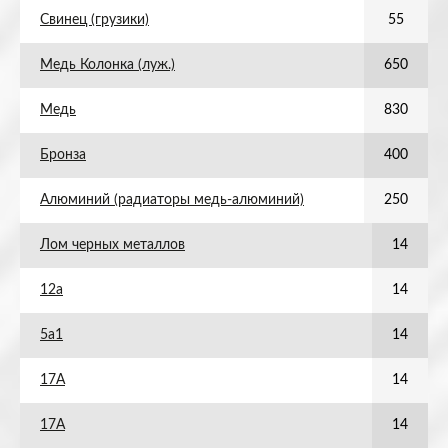
Свинец (грузики)
55
Медь Колонка (луж.)
650
Медь
830
Бронза
400
Алюминий (радиаторы медь-алюминий)
250
Лом черных металлов
14
12а
14
5а1
14
17А
14
17А
14