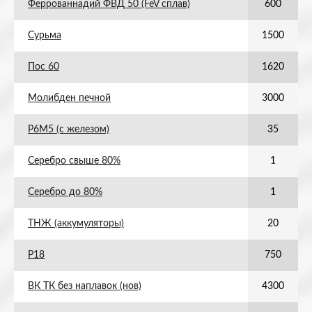
Феррованнадий ФВД 50 (FeV сплав)
600
Сурьма
1500
Пос 60
1620
Молибден печной
3000
Р6М5 (с железом)
35
Серебро свыше 80%
1
Серебро до 80%
1
ТНЖ (аккумуляторы)
20
Р18
750
ВК ТК без наплавок (нов)
4300