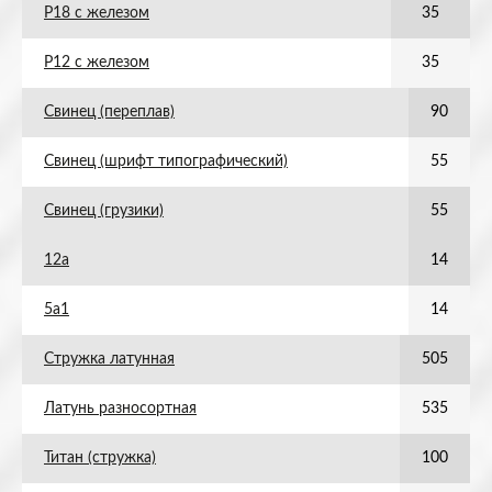
Р18 с железом
35
Р12 с железом
35
Свинец (переплав)
90
Свинец (шрифт типографический)
55
Свинец (грузики)
55
12а
14
5а1
14
Стружка латунная
505
Латунь разносортная
535
Титан (стружка)
100