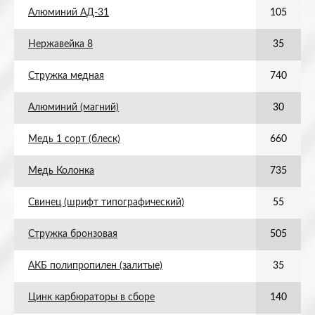
Алюминий АД-31
105
Нержавейка 8
35
Стружка медная
740
Алюминий (магний)
30
Медь 1 сорт (блеск)
660
Медь Колонка
735
Свинец (шрифт типографический)
55
Стружка бронзовая
505
АКБ полипропилен (залитые)
35
Цинк карбюраторы в сборе
140