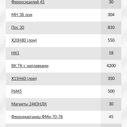
Ферросицилий 45
30
МН 38 лом
304
Пос 30
810
Х20Н80 (лом)
550
НК1
18
ВК ТК с наплавками
4200
Х15Н60 (лом)
350
Р6М5
500
Магниты 24ЮНДК
30
Ферромарганец ФМн-70-78
45