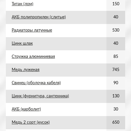
Титан (лом)
150
АКБ полипропилен (слитые)
40
Радиаторы латунные
530
Цинк шлак
40
Стружка алюминиевая
85
Медь луженая
745
Свинец (оболочка кабеля)
90
Цинк (фурнитура, сантехника)
130
АКБ (карболит)
30
Медь 2 сорт (кусок)
650