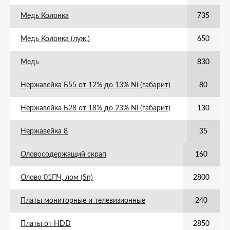
Медь Колонка
735
Медь Колонка (луж.)
650
Медь
830
Нержавейка Б55 от 12% до 13% Ni (габарит)
80
Нержавейка Б28 от 18% до 23% Ni (габарит)
130
Нержавейка 8
35
Оловосодержащий скрап
160
Олово 01ПЧ, лом (Sn)
2800
Платы мониторные и телевизионные
240
Платы от HDD
2850