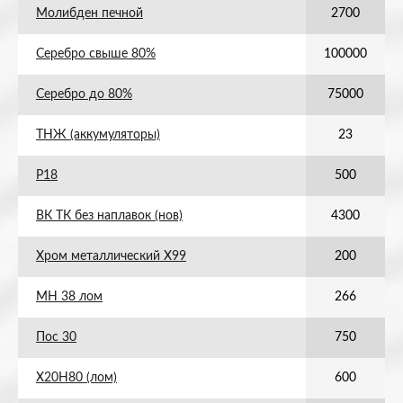
Молибден печной
2700
Серебро свыше 80%
100000
Серебро до 80%
75000
ТНЖ (аккумуляторы)
23
Р18
500
ВК ТК без наплавок (нов)
4300
Хром металлический Х99
200
МН 38 лом
266
Пос 30
750
Х20Н80 (лом)
600