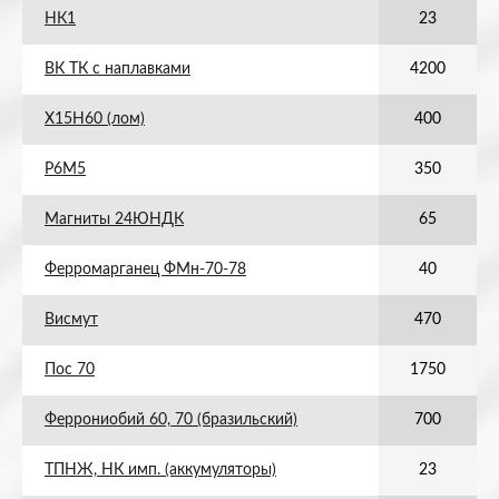
НК1
23
ВК ТК с наплавками
4200
Х15Н60 (лом)
400
Р6М5
350
Магниты 24ЮНДК
65
Ферромарганец ФМн-70-78
40
Висмут
470
Пос 70
1750
Феррониобий 60, 70 (бразильский)
700
ТПНЖ, НК имп. (аккумуляторы)
23