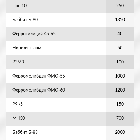
Пос 10
250
Баббит Б-80
1320
Ферросилиций 45-65
40
Нирезист лом
50
Р3М3
100
Ферромолибден ФМО-55
1000
Ферромолибден ФМО-60
1200
Р9К5
150
МН30
700
Баббит Б-83
2000