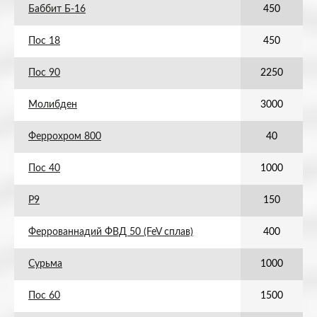
Баббит Б-16
450
Пос 18
450
Пос 90
2250
Молибден
3000
Феррохром 800
40
Пос 40
1000
Р9
150
Феррованнадий ФВД 50 (FeV сплав)
400
Сурьма
1000
Пос 60
1500