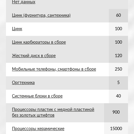
Нет данных
Цинк (фурнитура, сантехника)
60
Цинк
100
Цинк карбюраторы в сборе
100
Жесткий диск в сборе
120
Мобильные телефоны, смартфоны в сборе
250
Оргтехника
5
Системные блоки в сборе
40
Процессоры пластик с медной пластиной
900
без золотых штифтов
Процессоры керамические
15000