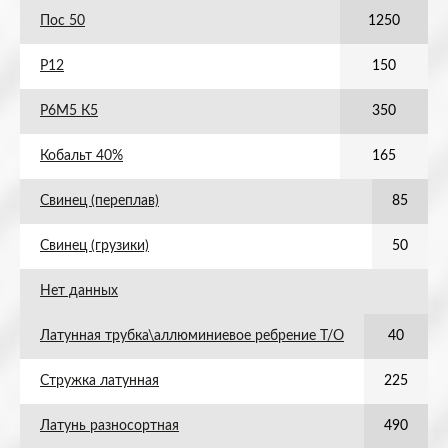
Пос 50
1250
Р12
150
Р6М5 К5
350
Кобальт 40%
165
Свинец (переплав)
85
Свинец (грузики)
50
Нет данных
Латунная трубка\аллюминиевое ребрение Т/О
40
Стружка латунная
225
Латунь разносортная
490