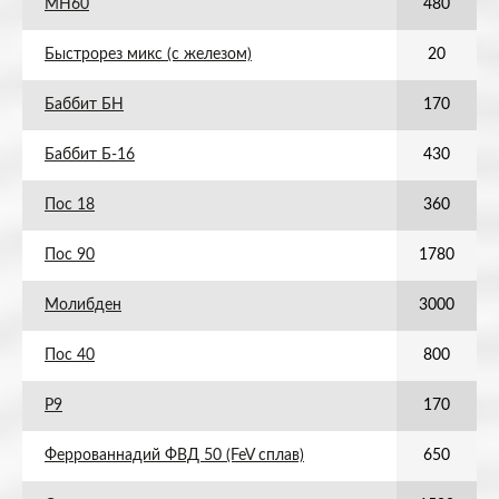
МН60
480
Быстрорез микс (с железом)
20
Баббит БН
170
Баббит Б-16
430
Пос 18
360
Пос 90
1780
Молибден
3000
Пос 40
800
Р9
170
Феррованнадий ФВД 50 (FeV сплав)
650