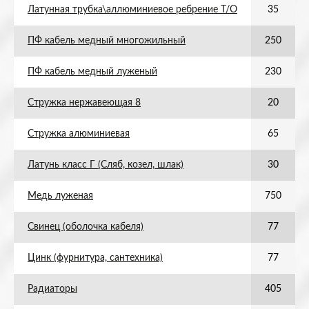
Латунная трубка\аллюминиевое ребрение Т/О
35
ПФ кабель медный многожильный
250
ПФ кабель медный луженый
230
Стружка нержавеющая 8
20
Стружка алюминиевая
65
Латунь класс Г (Сляб, козел, шлак)
30
Медь луженая
750
Свинец (оболочка кабеля)
77
Цинк (фурнитура, сантехника)
77
Радиаторы
405