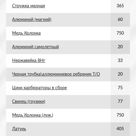
Стружка медная
365
Алюминий (магний)
60
Медь Колонка
750
Алюминий самолетный
20
Нержавейка 8Нг
33
Черная трубка\аллюминиевое ребрение Т/О
20
Цинк карбюраторы в сборе
75
Свинец (грузики)
77
Медь Колонка (луж.)
750
Латунь
405