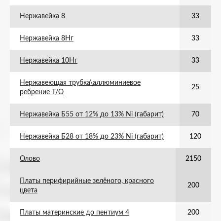
Нержавейка 8
33
Нержавейка 8Нг
33
Нержавейка 10Нг
33
Нержавеющая трубка\аллюминиевое
25
ребрение Т/О
Нержавейка Б55 от 12% до 13% Ni (габарит)
70
Нержавейка Б28 от 18% до 23% Ni (габарит)
120
Олово
2150
Платы перифирийные зелёного, красного
200
цвета
Платы материнские до пентиум 4
200