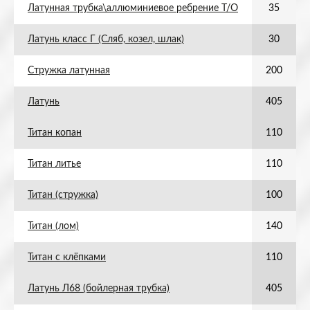
Латунная трубка\аллюминиевое ребрение Т/О
35
Латунь класс Г (Сляб, козел, шлак)
30
Стружка латунная
200
Латунь
405
Титан копан
110
Титан литье
110
Титан (стружка)
100
Титан (лом)
140
Титан с клёпками
110
Латунь Л68 (бойлерная трубка)
405