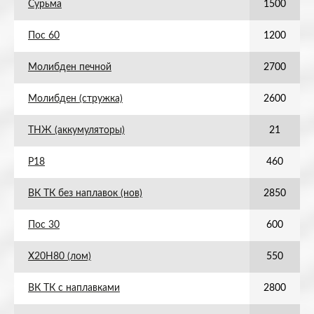
Сурьма
1500
Пос 60
1200
Молибден печной
2700
Молибден (стружка)
2600
ТНЖ (аккумуляторы)
21
Р18
460
ВК ТК без наплавок (нов)
2850
Пос 30
600
Х20Н80 (лом)
550
ВК ТК с наплавками
2800