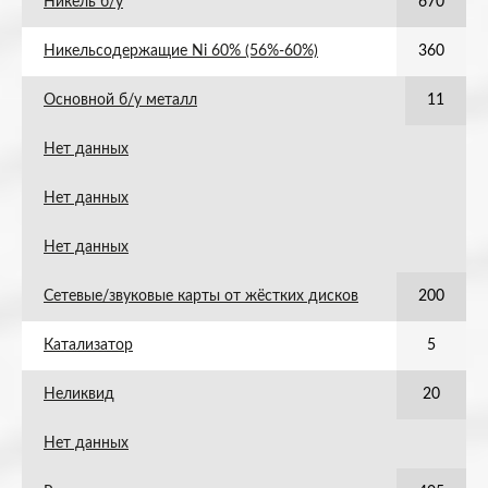
Никель б/у
670
Никельсодержащие Ni 60% (56%-60%)
360
Основной б/у металл
11
Нет данных
Нет данных
Нет данных
Сетевые/звуковые карты от жёстких дисков
200
Катализатор
5
Неликвид
20
Нет данных