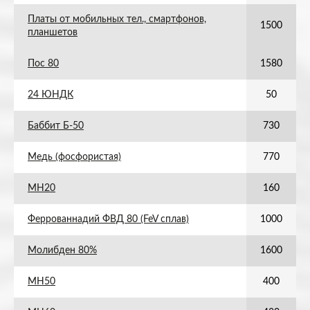
Платы от мобильных тел., смартфонов,
1500
планшетов
Пос 80
1580
24 ЮНДК
50
Баббит Б-50
730
Медь (фосфористая)
770
МН20
160
Феррованнадий ФВД 80 (FeV сплав)
1000
Молибден 80%
1600
МН50
400