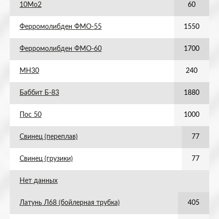
10Мо2
60
Ферромолибден ФМО-55
1550
Ферромолибден ФМО-60
1700
МН30
240
Баббит Б-83
1880
Пос 50
1000
Свинец (переплав)
77
Свинец (грузики)
77
Нет данных
Латунь Л68 (бойлерная трубка)
405