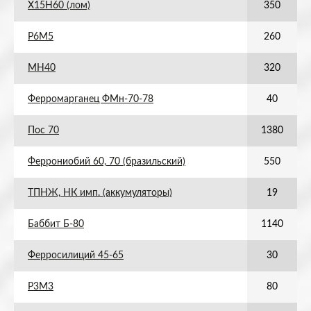
Х15Н60 (лом)
350
Р6М5
260
МН40
320
Ферромарганец ФМн-70-78
40
Пос 70
1380
Феррониобий 60, 70 (бразильский)
550
ТПНЖ, НК имп. (аккумуляторы)
19
Баббит Б-80
1140
Ферросилиций 45-65
30
Р3М3
80