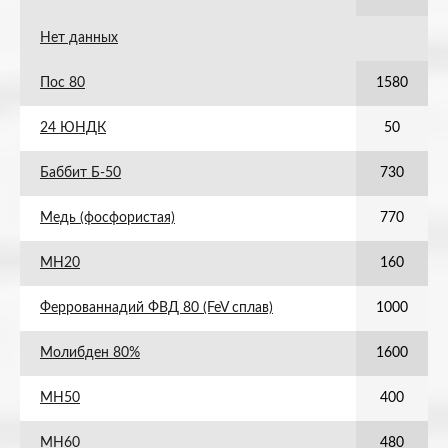
Нет данных
Пос 80
1580
24 ЮНДК
50
Баббит Б-50
730
Медь (фосфористая)
770
МН20
160
Феррованнадий ФВД 80 (FeV сплав)
1000
Молибден 80%
1600
МН50
400
МН60
480