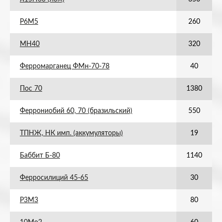
Р6М5
260
МН40
320
Ферромарганец ФМн-70-78
40
Пос 70
1380
Феррониобий 60, 70 (бразильский)
550
ТПНЖ, НК имп. (аккумуляторы)
19
Баббит Б-80
1140
Ферросилиций 45-65
30
Р3М3
80