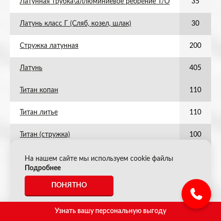
Латунная трубка\аллюминиевое ребрение Т/О
35
Латунь класс Г (Сляб, козел, шлак)
30
Стружка латунная
200
Латунь
405
Титан копан
110
Титан литье
110
Титан (стружка)
100
Титан (лом)
140
На нашем сайте мы используем cookie файлы
Подробнее
Титан с клёпками
110
ПОНЯТНО
Латунь Л68 (бойлерная трубка)
405
Узнать вашу персональную выгоду