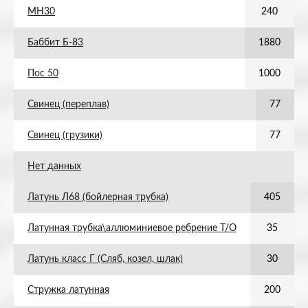
МН30
240
Баббит Б-83
1880
Пос 50
1000
Свинец (переплав)
77
Свинец (грузики)
77
Нет данных
Латунь Л68 (бойлерная трубка)
405
Латунная трубка\аллюминиевое ребрение Т/О
35
Латунь класс Г (Сляб, козел, шлак)
30
Стружка латунная
200