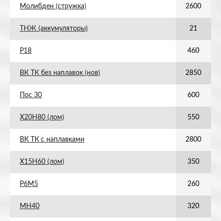
Молибден (стружка)
2600
ТНЖ (аккумуляторы)
21
Р18
460
ВК ТК без наплавок (нов)
2850
Пос 30
600
Х20Н80 (лом)
550
ВК ТК с наплавками
2800
Х15Н60 (лом)
350
Р6М5
260
МН40
320