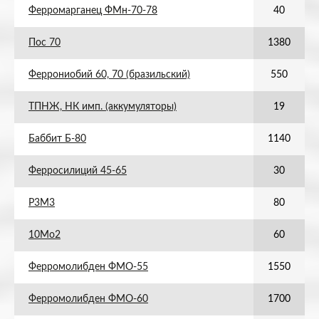
Ферромарганец ФМн-70-78
40
Пос 70
1380
Феррониобий 60, 70 (бразильский)
550
ТПНЖ, НК имп. (аккумуляторы)
19
Баббит Б-80
1140
Ферросилиций 45-65
30
Р3М3
80
10Мо2
60
Ферромолибден ФМО-55
1550
Ферромолибден ФМО-60
1700