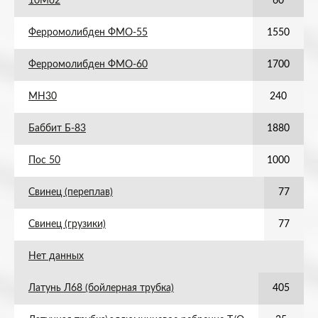
10Мо2
60
Ферромолибден ФМО-55
1550
Ферромолибден ФМО-60
1700
МН30
240
Баббит Б-83
1880
Пос 50
1000
Свинец (переплав)
77
Свинец (грузики)
77
Нет данных
Латунь Л68 (бойлерная трубка)
405