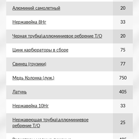
Алюминий самолетный
20
Нержавейка 8Нг
33
Черная трубка\аллюминиевое ребрение Т/О
20
Цинк карбюраторы в сборе
75
Свинец (грузики)
77
Медь Колонка (луж.)
750
Латунь
405
Нержавейка 10Нг
33
Нержавеющая трубка\аллюминиевое
25
ребрение Т/О