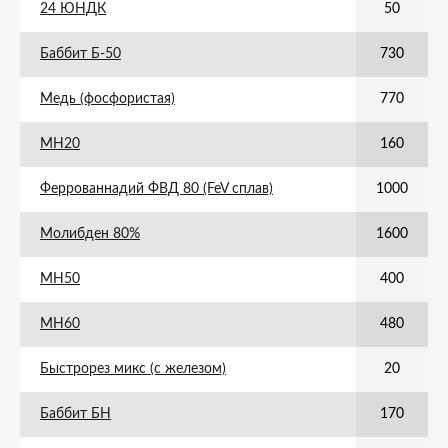
24 ЮНДК
50
Баббит Б-50
730
Медь (фосфористая)
770
МН20
160
Феррованнадий ФВД 80 (FeV сплав)
1000
Молибден 80%
1600
МН50
400
МН60
480
Быстрорез микс (с железом)
20
Баббит БН
170