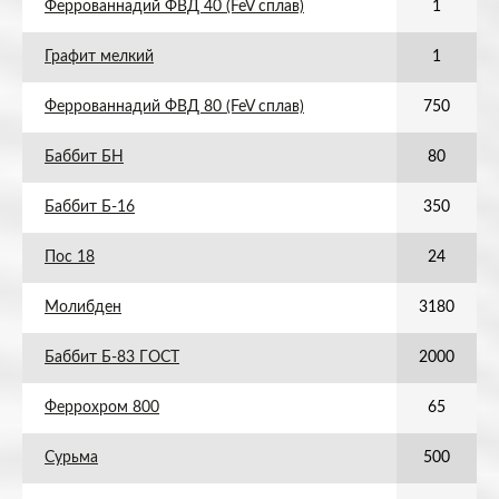
Феррованнадий ФВД 40 (FeV сплав)
1
Графит мелкий
1
Феррованнадий ФВД 80 (FeV сплав)
750
Баббит БН
80
Баббит Б-16
350
Пос 18
24
Молибден
3180
Баббит Б-83 ГОСТ
2000
Феррохром 800
65
Сурьма
500