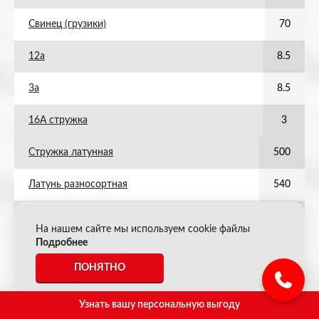
Свинец (грузики)
70
12а
8.5
3а
8.5
16А стружка
3
Стружка латунная
500
Латунь разносортная
540
Титан (стружка)
80
На нашем сайте мы используем cookie файлы
Подробнее
Титан (лом)
140
ПОНЯТНО
АКБ полипропилен (слитые)
38
Узнать вашу персональную выгоду
ПФ кабель алюминиевый ПВХ (контрольный)
74