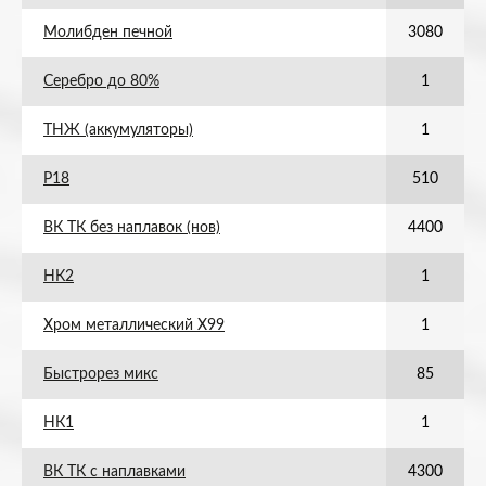
Молибден печной
3080
Серебро до 80%
1
ТНЖ (аккумуляторы)
1
Р18
510
ВК ТК без наплавок (нов)
4400
НК2
1
Хром металлический Х99
1
Быстрорез микс
85
НК1
1
ВК ТК с наплавками
4300