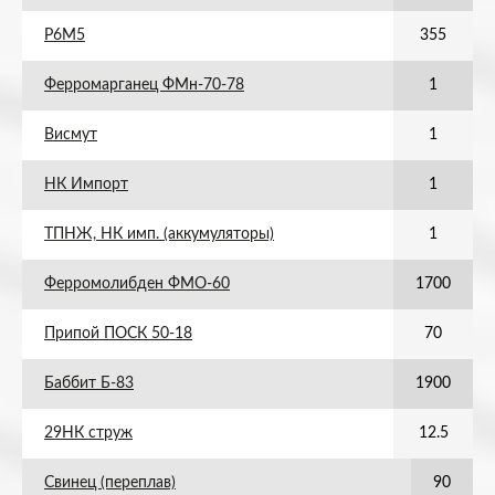
Р6М5
355
Ферромарганец ФМн-70-78
1
Висмут
1
НК Импорт
1
ТПНЖ, НК имп. (аккумуляторы)
1
Ферромолибден ФМО-60
1700
Припой ПОСК 50-18
70
Баббит Б-83
1900
29НК струж
12.5
Свинец (переплав)
90