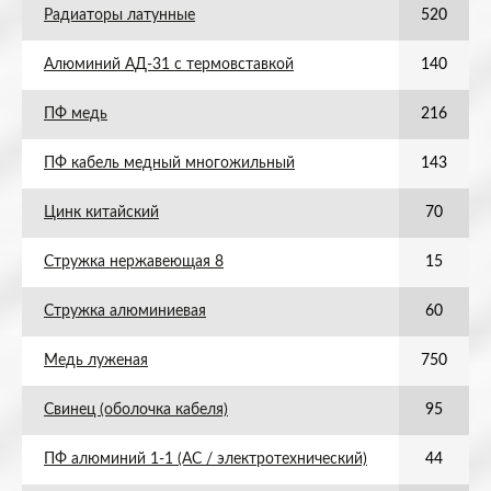
Радиаторы латунные
520
Алюминий АД-31 с термовставкой
140
ПФ медь
216
ПФ кабель медный многожильный
143
Цинк китайский
70
Стружка нержавеющая 8
15
Стружка алюминиевая
60
Медь луженая
750
Свинец (оболочка кабеля)
95
ПФ алюминий 1-1 (АС / электротехнический)
44