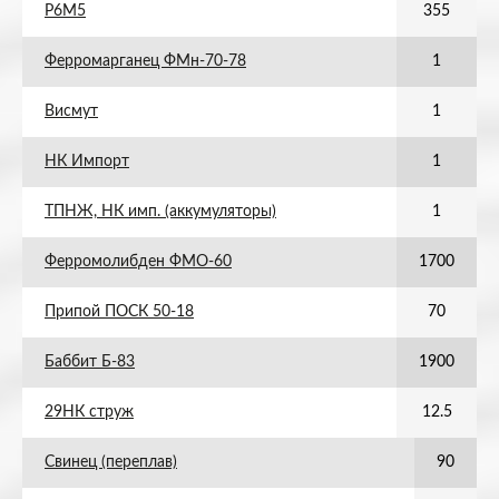
Р6М5
355
Ферромарганец ФМн-70-78
1
Висмут
1
НК Импорт
1
ТПНЖ, НК имп. (аккумуляторы)
1
Ферромолибден ФМО-60
1700
Припой ПОСК 50-18
70
Баббит Б-83
1900
29НК струж
12.5
Свинец (переплав)
90