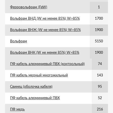
Ферровольфрам (FeW)
1
Вольфрам ВНД (W не менее 85%) W>85%
1700
Вольфрам ВНЖ (W не менее 85%) W>85%
1900
Вольфрам
5150
Вольфрам ВНК (W не менее 85%) W>85%
1900
ПФ кабель алюминиевый ПВХ (контрольный)
74
ПФ кабель медный многожильный
143
Свинец (оболочка кабеля)
95
ПФ кабель алюминиевый ПВХ
52
ПФ медь
216