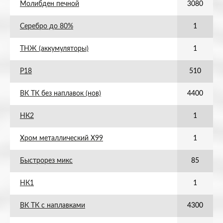
Молибден печной
3080
Серебро до 80%
1
ТНЖ (аккумуляторы)
1
Р18
510
ВК ТК без наплавок (нов)
4400
НК2
1
Хром металлический Х99
1
Быстрорез микс
85
НК1
1
ВК ТК с наплавками
4300