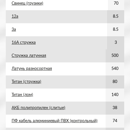
Свинец (грузики)
70
12а
8.5
3а
8.5
16А стружка
3
Стружка латунная
500
Латунь разносортная
540
Титан (стружка)
80
Титан (лом)
140
АКБ полипропилен (слитые)
38
ПФ кабель алюминиевый ПВХ (контрольный)
74