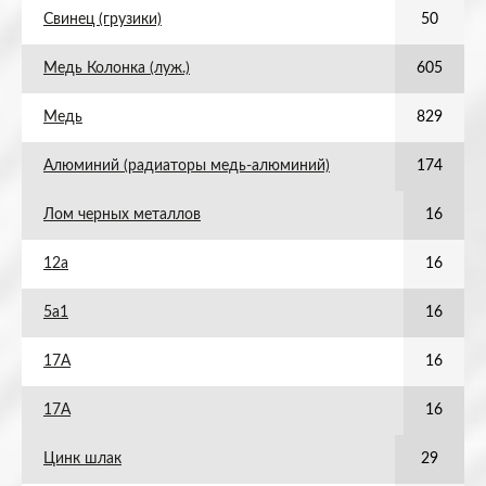
Свинец (грузики)
50
Медь Колонка (луж.)
605
Медь
829
Алюминий (радиаторы медь-алюминий)
174
Лом черных металлов
16
12а
16
5а1
16
17А
16
17А
16
Цинк шлак
29