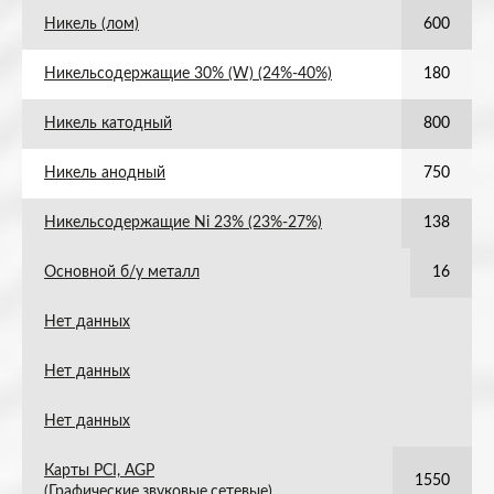
Никель (лом)
600
Никельсодержащие 30% (W) (24%-40%)
180
Никель катодный
800
Никель анодный
750
Никельсодержащие Ni 23% (23%-27%)
138
Основной б/у металл
16
Нет данных
Нет данных
Нет данных
Карты PCI, AGP
1550
(Графические,звуковые,сетевые)