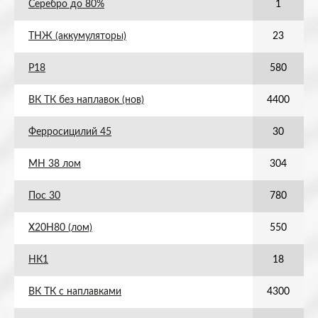
Серебро до 80%
1
ТНЖ (аккумуляторы)
23
Р18
580
ВК ТК без наплавок (нов)
4400
Ферросицилий 45
30
МН 38 лом
304
Пос 30
780
Х20Н80 (лом)
550
НК1
18
ВК ТК с наплавками
4300