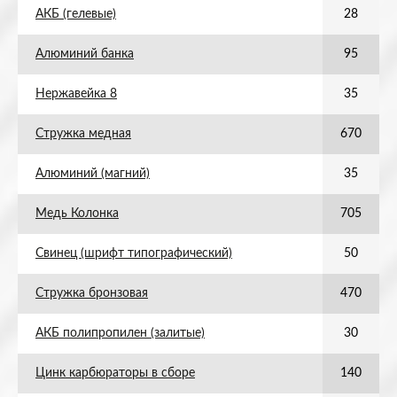
АКБ (гелевые)
28
Алюминий банка
95
Нержавейка 8
35
Стружка медная
670
Алюминий (магний)
35
Медь Колонка
705
Свинец (шрифт типографический)
50
Стружка бронзовая
470
АКБ полипропилен (залитые)
30
Цинк карбюраторы в сборе
140