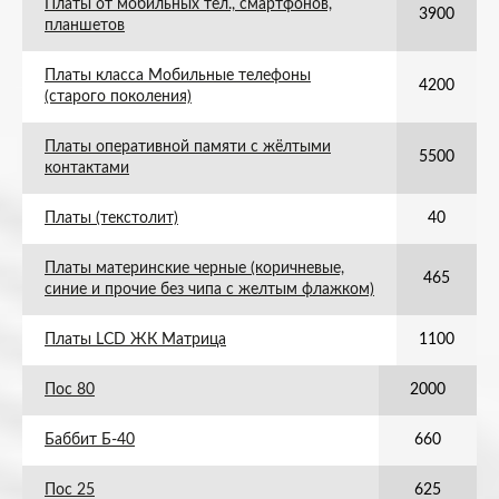
Платы от мобильных тел., смартфонов,
3900
планшетов
Платы класса Мобильные телефоны
4200
(старого поколения)
Платы оперативной памяти с жёлтыми
5500
контактами
Платы (текстолит)
40
Платы материнские черные (коричневые,
465
синие и прочие без чипа с желтым флажком)
Платы LCD ЖК Матрица
1100
Пос 80
2000
Баббит Б-40
660
Пос 25
625