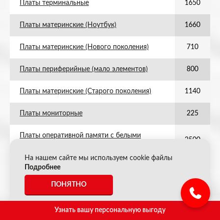
Платы терминальные
1650
Платы материнские (Ноутбук)
1660
Платы материнские (Нового поколения)
710
Платы периферийные (мало элементов)
800
Платы материнские (Старого поколения)
1140
Платы мониторные
225
Платы оперативной памяти с белыми
2500
контактами
На нашем сайте мы используем cookie файлы
Платы от мобильных тел., смартфонов,
Подробнее
3900
планшетов
ПОНЯТНО
Платы класса Мобильные телефоны
4200
(старого поколения)
Узнать вашу персональную выгоду