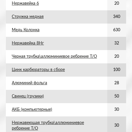
Нержавейка 6
20
Стружка медная
340
Медь Колонка
630
Нержавейка 8Нг
32
Черная трубка\аллюминиевое ребрение Т/О
20
Цинк карбюраторы в сборе
100
Алюминий фольга
28
Свинец (грузики)
50
АКБ (компьютерные)
30
Нержавеющая трубка\аллюминиевое
30
ребрение Т/О