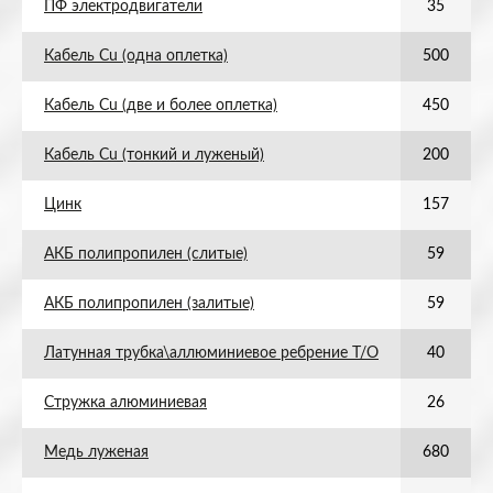
ПФ электродвигатели
35
Кабель Cu (одна оплетка)
500
Кабель Cu (две и более оплетка)
450
Кабель Cu (тонкий и луженый)
200
Цинк
157
АКБ полипропилен (слитые)
59
АКБ полипропилен (залитые)
59
Латунная трубка\аллюминиевое ребрение Т/О
40
Стружка алюминиевая
26
Медь луженая
680