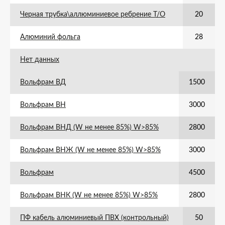
Черная трубка\аллюминиевое ребрение Т/О
20
Алюминий фольга
28
Нет данных
Вольфрам ВД
1500
Вольфрам ВН
3000
Вольфрам ВНД (W не менее 85%) W>85%
2800
Вольфрам ВНЖ (W не менее 85%) W>85%
3000
Вольфрам
4500
Вольфрам ВНК (W не менее 85%) W>85%
2800
ПФ кабель алюминиевый ПВХ (контрольный)
50