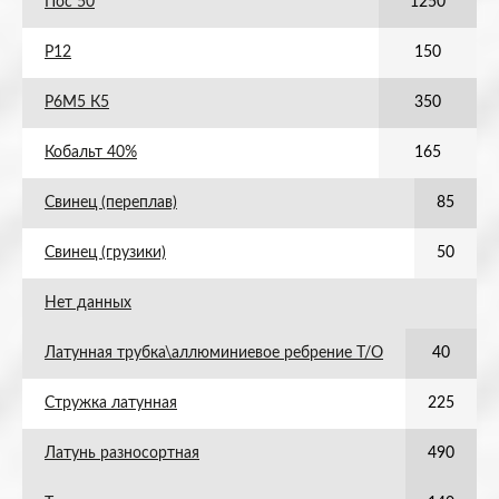
Пос 50
1250
Р12
150
Р6М5 К5
350
Кобальт 40%
165
Свинец (переплав)
85
Свинец (грузики)
50
Нет данных
Латунная трубка\аллюминиевое ребрение Т/О
40
Стружка латунная
225
Латунь разносортная
490