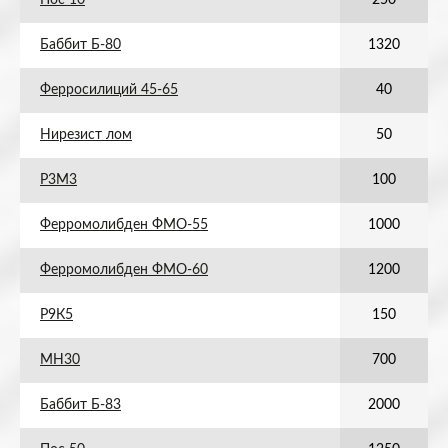
Пос 10
250
Баббит Б-80
1320
Ферросилиций 45-65
40
Нирезист лом
50
Р3М3
100
Ферромолибден ФМО-55
1000
Ферромолибден ФМО-60
1200
Р9К5
150
МН30
700
Баббит Б-83
2000