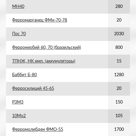
МН40
280
Ферромарганец ФМн-70-78
20
Пос 70
2030
Феррониобий 60, 70 (бразильский)
800
ТПНЖ, НК имп. (аккумуляторы)
15
Баббит Б-80
1280
Ферросилиций 45-65
20
Р3М3
150
10Мо2
105
Ферромолибден ФМО-55
1700