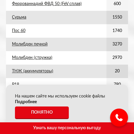
Феррованнадий ФВД 50 (FeV сплав)
600
Сурьма
1550
Пос 60
1740
Молибден печной
3270
Молибден (стружка)
2970
ТНЖ (аккумуляторы)
20
Р18
780
На нашем сайте мы используем cookie файлы
ВК ТК без наплавок (нов)
4350
Подробнее
Пос 30
870
ПОНЯТНО
Х20Н80 (лом)
630
Узнать вашу персональную выгоду