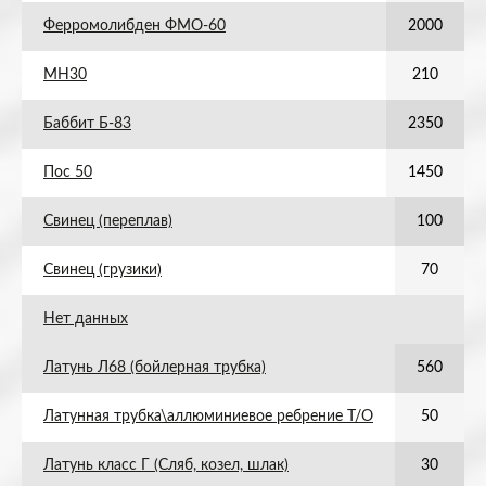
Ферромолибден ФМО-60
2000
МН30
210
Баббит Б-83
2350
Пос 50
1450
Свинец (переплав)
100
Свинец (грузики)
70
Нет данных
Латунь Л68 (бойлерная трубка)
560
Латунная трубка\аллюминиевое ребрение Т/О
50
Латунь класс Г (Сляб, козел, шлак)
30