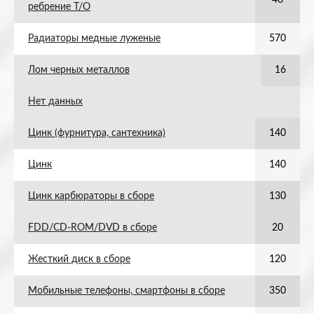
40
ребрение Т/О
Радиаторы медные луженые
570
Лом черных металлов
16
Нет данных
Цинк (фурнитура, сантехника)
140
Цинк
140
Цинк карбюраторы в сборе
130
FDD/CD-ROM/DVD в сборе
20
Жесткий диск в сборе
120
Мобильные телефоны, смартфоны в сборе
350