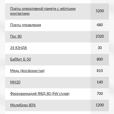
Платы оперативной памяти с жёлтыми
5200
контактами
Платы управления
480
Пос 80
2320
24 ЮНДК
30
Баббит Б-50
800
Медь (фосфористая)
810
МН20
140
Феррованнадий ФВД 80 (FeV сплав)
700
Молибден 80%
1200