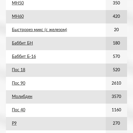
МН50
350
МН60
420
Быстрорез микс (с железом)
20
Баббит БН
180
Баббит Б-16
570
Пос 18
520
Пос 90
2610
Молибден
3570
Пос 40
1160
Р9
270