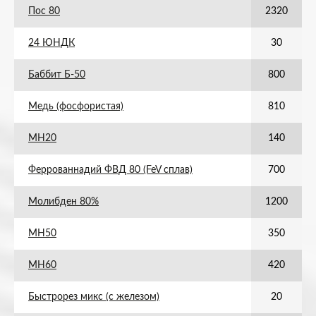
Пос 80
2320
24 ЮНДК
30
Баббит Б-50
800
Медь (фосфористая)
810
МН20
140
Феррованнадий ФВД 80 (FeV сплав)
700
Молибден 80%
1200
МН50
350
МН60
420
Быстрорез микс (с железом)
20