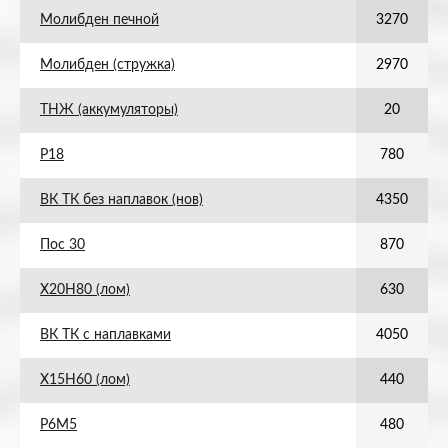
Молибден печной
3270
Молибден (стружка)
2970
ТНЖ (аккумуляторы)
20
Р18
780
ВК ТК без наплавок (нов)
4350
Пос 30
870
Х20Н80 (лом)
630
ВК ТК с наплавками
4050
Х15Н60 (лом)
440
Р6М5
480