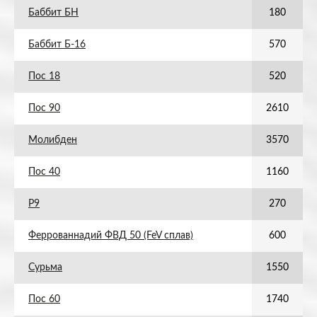
Баббит БН
180
Баббит Б-16
570
Пос 18
520
Пос 90
2610
Молибден
3570
Пос 40
1160
Р9
270
Феррованнадий ФВД 50 (FeV сплав)
600
Сурьма
1550
Пос 60
1740