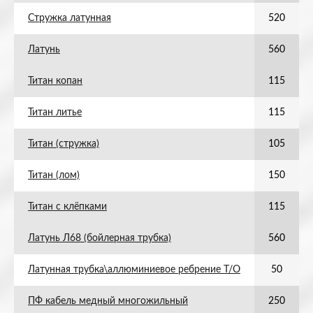
Стружка латунная
520
Латунь
560
Титан копан
115
Титан литье
115
Титан (стружка)
105
Титан (лом)
150
Титан с клёпками
115
Латунь Л68 (бойлерная трубка)
560
Латунная трубка\аллюминиевое ребрение Т/О
50
ПФ кабель медный многожильный
250