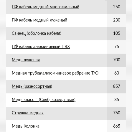
ПФ кабель медный многожильный
250
ПФ кабель медный луженый
230
Свинец (оболочка кабеля)
105
ПФ кабель алюминиевый ПВХ
75
Медь луженая
700
Медная трубка\аллюминиевое ребрение Т/О
60
Медь (разносортная)
857
Медь класс Г (Сляб, козел, шлак)
35
Стружка медная
760
Медь Колонка
665