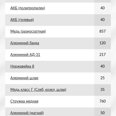
АКБ (полипропилен)
40
АКБ (гелевые)
40
Медь (разносортная)
857
Алюминий банка
120
Алюминий АД-31
217
Нержавейка 8
40
Алюминий шлак
25
Медь класс Г (Сляб, козел, шлак)
35
Стружка медная
760
Алюминий (магний)
50