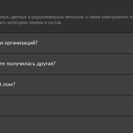
ых, цветных и редкоземельных металлов, а также электронного лом
ть категорию приема и состав.
и организаций?
те получилась другая?
й лом?
?