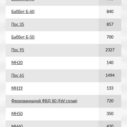
Баббит Б-60
840
Пос 35
857
Баббит Б-50
700
Пос 95
2327
МН20
140
Пос 61
1494
МН19
133
Феррованнадий ФВД 80 (FeV сплав)
720
МН50
350
МН60
420