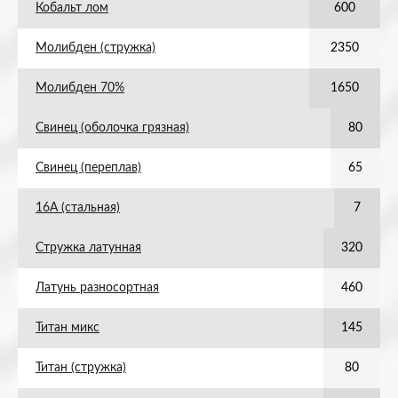
Кобальт лом
600
Молибден (стружка)
2350
Молибден 70%
1650
Свинец (оболочка грязная)
80
Свинец (переплав)
65
16А (стальная)
7
Стружка латунная
320
Латунь разносортная
460
Титан микс
145
Титан (стружка)
80