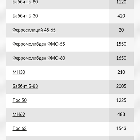
Баббит Б-80
1120
Баббит Б-30
420
Ферросилиций 45-65
20
Ферромолибден ФМО-55
1550
Ферромолибден ФМО-60
1650
МН30
210
Баббит Б-83
2005
Пос 50
1225
МН69
483
Пос 63
1543