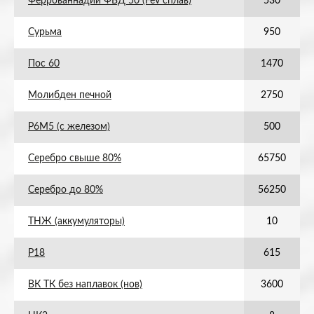
Феррованнадий ФВД 50 (FeV сплав)
530
Сурьма
950
Пос 60
1470
Молибден печной
2750
Р6М5 (с железом)
500
Серебро свыше 80%
65750
Серебро до 80%
56250
ТНЖ (аккумуляторы)
10
Р18
615
ВК ТК без наплавок (нов)
3600