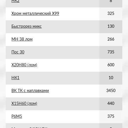
НК2
8
Хром металлический Х99
325
Быстрорез микс
130
МН 38 лом
266
Пос 30
735
Х20Н80 (лом)
600
НК1
10
ВК ТК с наплавками
3450
Х15Н60 (лом)
440
Р6М5
375