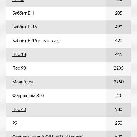
Баббит БН
205
Баббит Б-16
490
Баббит Б-16 (самоплав)
420
Пос 18
441
Пос 90
2205
Молибден
2950
Феррохром 800
40
Пос 40
980
Р9
250