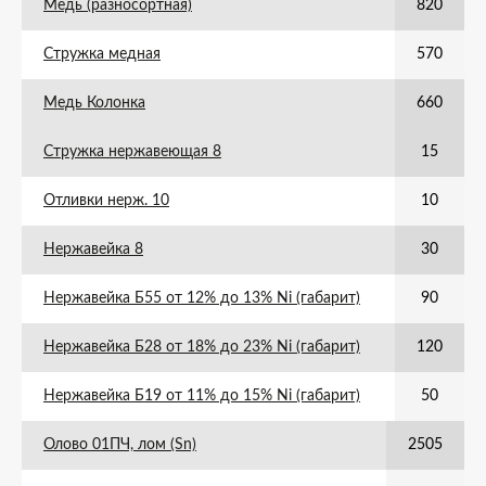
Медь (разносортная)
820
Стружка медная
570
Медь Колонка
660
Стружка нержавеющая 8
15
Отливки нерж. 10
10
Нержавейка 8
30
Нержавейка Б55 от 12% до 13% Ni (габарит)
90
Нержавейка Б28 от 18% до 23% Ni (габарит)
120
Нержавейка Б19 от 11% до 15% Ni (габарит)
50
Олово 01ПЧ, лом (Sn)
2505