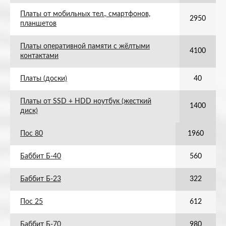
Платы от мобильных тел., смартфонов,
2950
планшетов
Платы оперативной памяти с жёлтыми
4100
контактами
Платы (доски)
40
Платы от SSD + HDD ноутбук (жесткий
1400
диск)
Пос 80
1960
Баббит Б-40
560
Баббит Б-23
322
Пос 25
612
Баббит Б-70
980