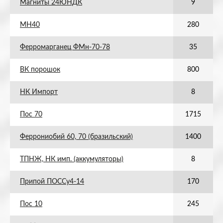
Магниты 24ЮНДК
9
МН40
280
Ферромарганец ФМн-70-78
35
ВК порошок
800
НК Импорт
8
Пос 70
1715
Феррониобий 60, 70 (бразильский)
1400
ТПНЖ, НК имп. (аккумуляторы)
8
Припой ПОССу4-14
170
Пос 10
245