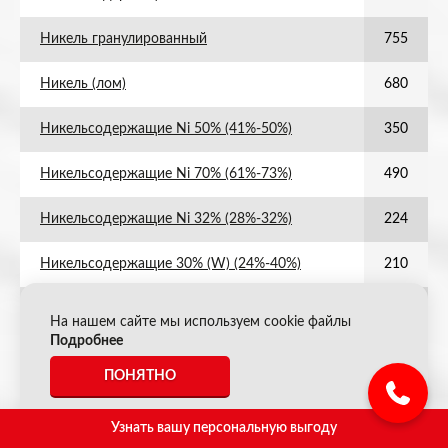
Никель гранулированный
755
Никель (лом)
680
Никельсодержащие Ni 50% (41%-50%)
350
Никельсодержащие Ni 70% (61%-73%)
490
Никельсодержащие Ni 32% (28%-32%)
224
Никельсодержащие 30% (W) (24%-40%)
210
Никельсодержащие 25Cu2 (24%-30%)
175
На нашем сайте мы используем cookie файлы
Подробнее
Никель катодный
900
ПОНЯТНО
Никельсодержащие 44/4 (W) (40%-45%)
308
Узнать вашу персональную выгоду
Никельсодержащие 60 Мо (60%-67%)
420