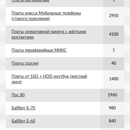
Платы материнские
1
Платы класса Мобильные телефоны
2950
(старого поколения)
Платы оперативной памяти с жёлтыми
4100
контактами
Платы периферийные МИКС
1
Платы (доски)
40
Платы от SSD + HDD ноутбук (жесткий
1400
диск)
Пос 80
1960
Баббит Б-70
980
Баббит Б-60
840