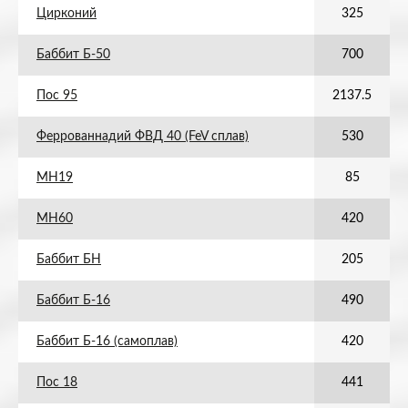
Цирконий
325
Баббит Б-50
700
Пос 95
2137.5
Феррованнадий ФВД 40 (FeV сплав)
530
МН19
85
МН60
420
Баббит БН
205
Баббит Б-16
490
Баббит Б-16 (самоплав)
420
Пос 18
441