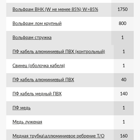
Вольфрам ВНК (W не менее 85%) W>85%
1750
Вольфрам лом крупный
800
Вольфрам стружка
1
ПФ кабель алюминиевый ПВХ (контрольный)
1
Свинец (оболочка кабеля)
1
ПФ кабель алюминиевый ПВХ
40
ПФ кабель медный ПВХ
140
ПФ медь
1
Медь луженая
1
Медная трубка\аллюминиевое ребрение Т/О
160