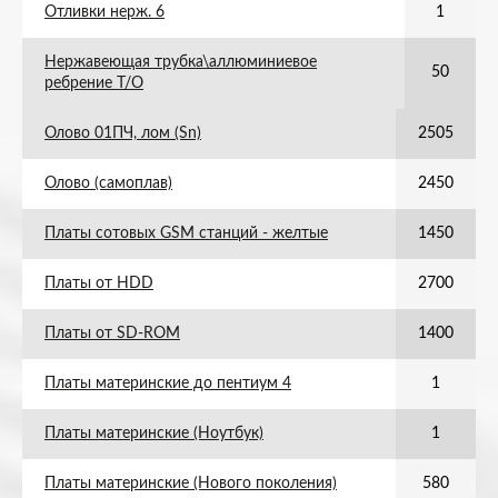
Отливки нерж. 6
1
Нержавеющая трубка\аллюминиевое
50
ребрение Т/О
Олово 01ПЧ, лом (Sn)
2505
Олово (самоплав)
2450
Платы сотовых GSM станций - желтые
1450
Платы от HDD
2700
Платы от SD-ROM
1400
Платы материнские до пентиум 4
1
Платы материнские (Ноутбук)
1
Платы материнские (Нового поколения)
580