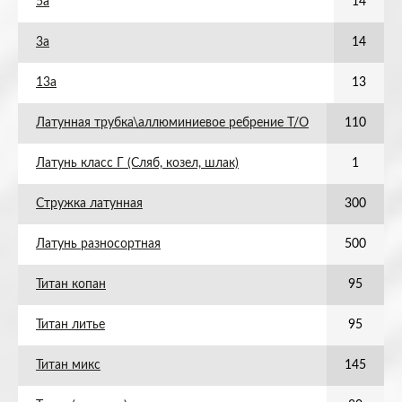
5а
14
3а
14
13а
13
Латунная трубка\аллюминиевое ребрение Т/О
110
Латунь класс Г (Сляб, козел, шлак)
1
Стружка латунная
300
Латунь разносортная
500
Титан копан
95
Титан литье
95
Титан микс
145