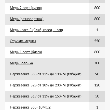
Медь 2 сорт (кусок)
800
Медь (разносортная)
800
Медь класс Г (Сляб, козел, шлак)
1
Стружка медная
550
Медь 1 сорт (блеск)
800
Медь Колонка
700
Нержавейка Б55 от 12% до 13% Ni (габарит)
90
Нержавейка Б28 от 18% до 23% Ni (габарит)
120
Нержавейка Б19 от 11% до 15% Ni (габарит)
50
Нержавейка Б55 (10МО2)
1