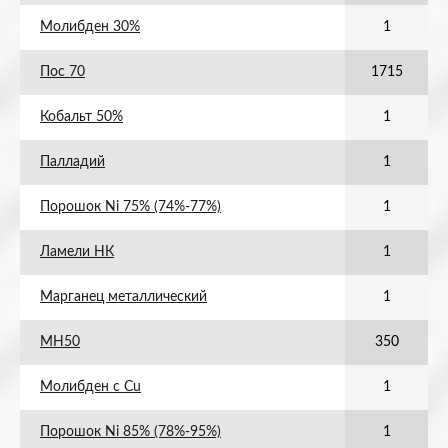
Молибден 30%
1
Пос 70
1715
Кобальт 50%
1
Палладий
1
Порошок Ni 75% (74%-77%)
1
Ламели НК
1
Марганец металлический
1
МН50
350
Молибден с Cu
1
Порошок Ni 85% (78%-95%)
1