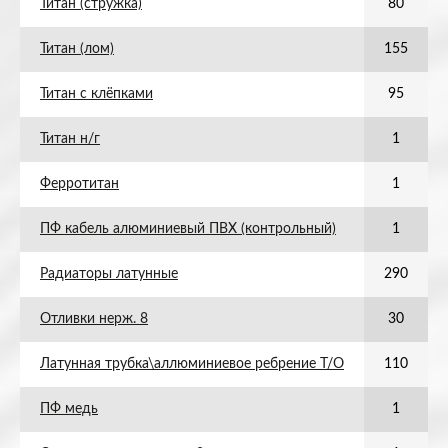
Титан (стружка)
80
Титан (лом)
155
Титан с клёпками
95
Титан н/г
1
Ферротитан
1
ПФ кабель алюминиевый ПВХ (контрольный)
1
Радиаторы латунные
290
Отливки нерж. 8
30
Латунная трубка\аллюминиевое ребрение Т/О
110
ПФ медь
1