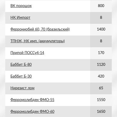
ВК порошок
800
НК Импорт
8
Феррониобий 60, 70 (бразильский)
1400
ТПНЖ, НК имп. (аккумуляторы)
8
Припой ПОССу4-14
170
Баббит Б-80
1120
Баббит Б-30
420
Нирезист лом
65
Ферромолибден ФМО-55
1550
Ферромолибден ФМО-60
1650