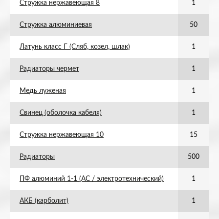
Стружка нержавеющая 8
1
Стружка алюминиевая
50
Латунь класс Г (Сляб, козел, шлак)
1
Радиаторы чермет
1
Медь луженая
1
Свинец (оболочка кабеля)
1
Стружка нержавеющая 10
15
Радиаторы
500
ПФ алюминий 1-1 (АС / электротехнический)
1
АКБ (карболит)
1