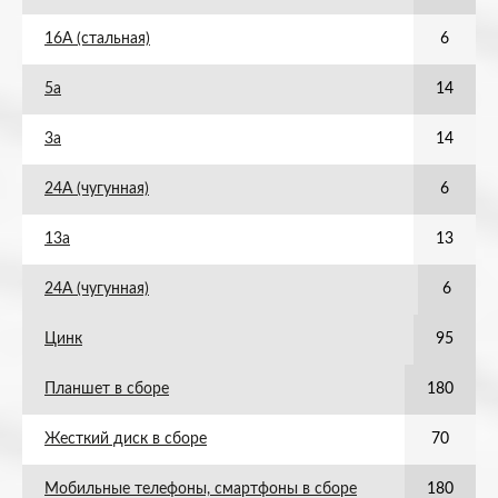
16А (стальная)
6
5а
14
3а
14
24А (чугунная)
6
13а
13
24А (чугунная)
6
Цинк
95
Планшет в сборе
180
Жесткий диск в сборе
70
Мобильные телефоны, смартфоны в сборе
180