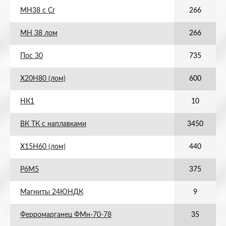
МН38 с Cr
266
МН 38 лом
266
Пос 30
735
Х20Н80 (лом)
600
НК1
10
ВК ТК с наплавками
3450
Х15Н60 (лом)
440
Р6М5
375
Магниты 24ЮНДК
9
Ферромарганец ФМн-70-78
35