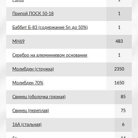
Р3М3
1
Припой ПОСК 50-18
1
Баббит Б-83 (содержание Sn до 50%)
1
МН69
483
Серебро на алюминиевом основании
1
Молибден (стружка)
2350
Молибден 70%
1650
Свинец (оболочка грязная)
85
Свинец (переплав)
75
16А (стальная)
6