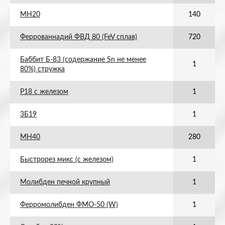
МН20
140
Феррованнадий ФВД 80 (FeV сплав)
720
Баббит Б-83 (содержание Sn не менее
1
80%) стружка
Р18 с железом
1
3Б19
1
МН40
280
Быстрорез микс (с железом)
1
Молибден печной крупный
1
Ферромолибден ФМО-50 (W)
1