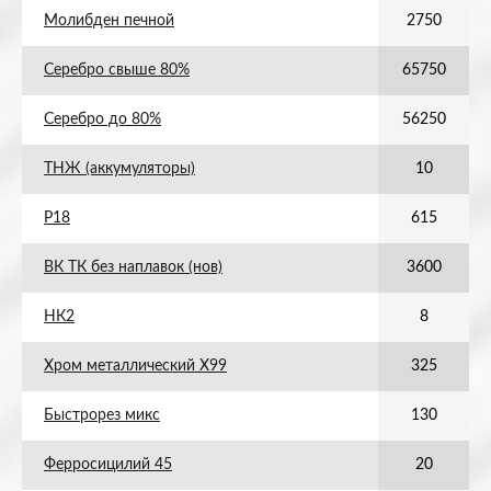
Молибден печной
2750
Серебро свыше 80%
65750
Серебро до 80%
56250
ТНЖ (аккумуляторы)
10
Р18
615
ВК ТК без наплавок (нов)
3600
НК2
8
Хром металлический Х99
325
Быстрорез микс
130
Ферросицилий 45
20