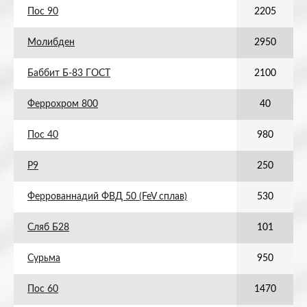
Пос 90
2205
Молибден
2950
Баббит Б-83 ГОСТ
2100
Феррохром 800
40
Пос 40
980
Р9
250
Феррованнадий ФВД 50 (FeV сплав)
530
Сляб Б28
101
Сурьма
950
Пос 60
1470