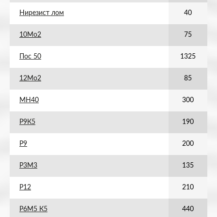
Нирезист лом
40
10Мо2
75
Пос 50
1325
12Мо2
85
МН40
300
Р9К5
190
Р9
200
Р3М3
135
Р12
210
Р6М5 К5
440