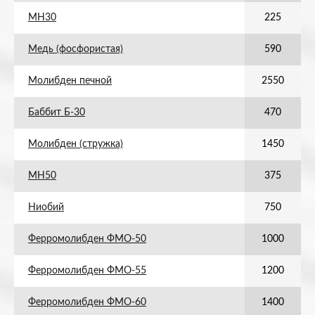
МН30
225
Медь (фосфористая)
590
Молибден печной
2550
Баббит Б-30
470
Молибден (стружка)
1450
МН50
375
Ниобий
750
Ферромолибден ФМО-50
1000
Ферромолибден ФМО-55
1200
Ферромолибден ФМО-60
1400