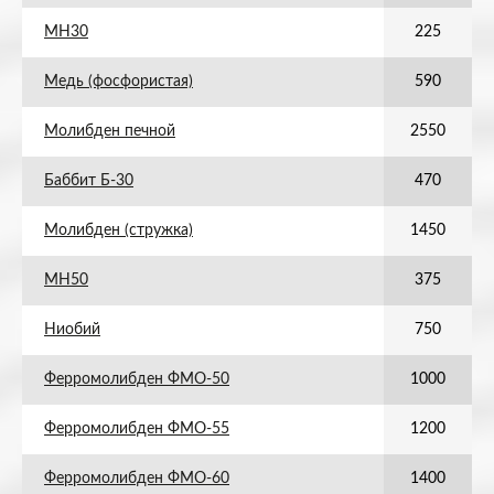
МН30
225
Медь (фосфористая)
590
Молибден печной
2550
Баббит Б-30
470
Молибден (стружка)
1450
МН50
375
Ниобий
750
Ферромолибден ФМО-50
1000
Ферромолибден ФМО-55
1200
Ферромолибден ФМО-60
1400