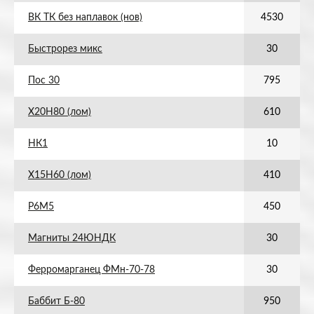
ВК ТК без наплавок (нов)
4530
Быстрорез микс
30
Пос 30
795
Х20Н80 (лом)
610
НК1
10
Х15Н60 (лом)
410
Р6М5
450
Магниты 24ЮНДК
30
Ферромарганец ФМн-70-78
30
Баббит Б-80
950