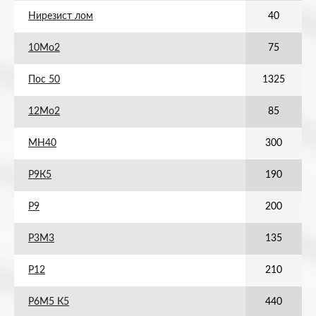
Нирезист лом
40
10Мо2
75
Пос 50
1325
12Мо2
85
МН40
300
Р9К5
190
Р9
200
Р3М3
135
Р12
210
Р6М5 К5
440