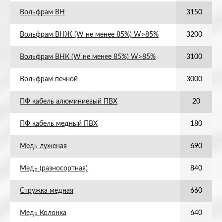
Вольфрам ВН
3150
Вольфрам ВНЖ (W не менее 85%) W>85%
3200
Вольфрам ВНК (W не менее 85%) W>85%
3100
Вольфрам печной
3000
ПФ кабель алюминиевый ПВХ
20
ПФ кабель медный ПВХ
180
Медь луженая
690
Медь (разносортная)
840
Стружка медная
660
Медь Колонка
640