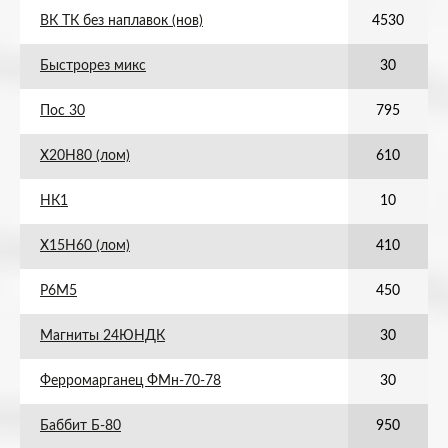
ВК ТК без наплавок (нов)
4530
Быстрорез микс
30
Пос 30
795
Х20Н80 (лом)
610
НК1
10
Х15Н60 (лом)
410
Р6М5
450
Магниты 24ЮНДК
30
Ферромарганец ФМн-70-78
30
Баббит Б-80
950