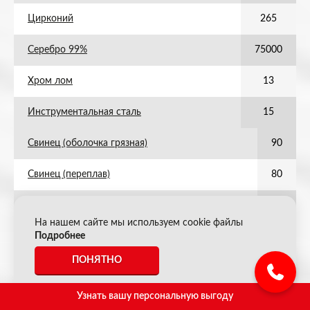
Цирконий
265
Серебро 99%
75000
Хром лом
13
Инструментальная сталь
15
Свинец (оболочка грязная)
90
Свинец (переплав)
80
Свинец (грузики)
40
На нашем сайте мы используем cookie файлы
Подробнее
Нет данных
ПОНЯТНО
Латунь Л68 (бойлерная трубка)
540
Узнать вашу персональную выгоду
Стружка латунная
380