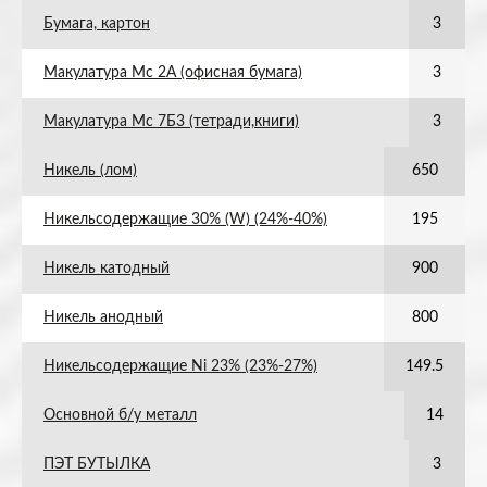
Бумага, картон
3
Макулатура Мс 2А (офисная бумага)
3
Макулатура Мс 7Б3 (тетради,книги)
3
Никель (лом)
650
Никельсодержащие 30% (W) (24%-40%)
195
Никель катодный
900
Никель анодный
800
Никельсодержащие Ni 23% (23%-27%)
149.5
Основной б/у металл
14
ПЭТ БУТЫЛКА
3