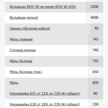
Вольфрам ВНК (W не менее 85%) W>85%
2200
Вольфрам печной
4000
Свинец (оболочка кабеля)
90
Медь луженая
745
Стружка медная
740
Медь Колонка
735
Медь Колонка (луж.)
650
Медь
830
Нержавейка Б55 от 12% до 13% Ni (габарит)
80
Нержавейка Б28 от 18% до 23% Ni (габарит)
130