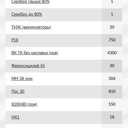
Серебро свыше 80%
1
Серебро до 80%
1
ТНЖ (аккумуляторы)
20
Р18
750
ВК ТК без наплавок (нов)
4300
Ферросицилий 45
30
МН 38 лом
304
Пос 30
810
Х20Н80 (лом)
550
НК1
18