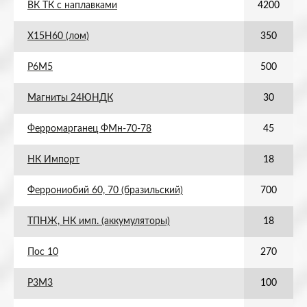
ВК ТК с наплавками
4200
Х15Н60 (лом)
350
Р6М5
500
Магниты 24ЮНДК
30
Ферромарганец ФМн-70-78
45
НК Импорт
18
Феррониобий 60, 70 (бразильский)
700
ТПНЖ, НК имп. (аккумуляторы)
18
Пос 10
270
Р3М3
100