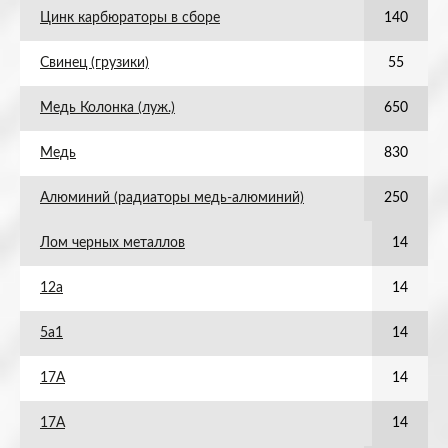
Цинк карбюраторы в сборе
140
Свинец (грузики)
55
Медь Колонка (луж.)
650
Медь
830
Алюминий (радиаторы медь-алюминий)
250
Лом черных металлов
14
12а
14
5а1
14
17А
14
17А
14