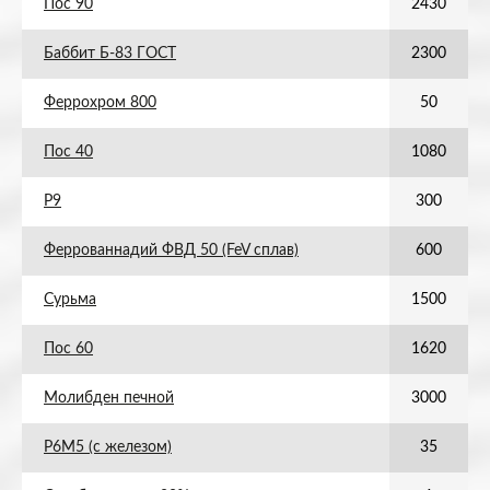
Пос 90
2430
Баббит Б-83 ГОСТ
2300
Феррохром 800
50
Пос 40
1080
Р9
300
Феррованнадий ФВД 50 (FeV сплав)
600
Сурьма
1500
Пос 60
1620
Молибден печной
3000
Р6М5 (с железом)
35