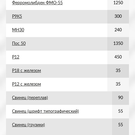
Ферромолибден ФМО-55
1250
Р9К5
300
МН30
240
Пос 50
1350
Р12
450
Р18 с железом
35
Р12 с железом
35
Свинец (переплав)
90
Свинец (шрифт типографический)
55
Свинец (грузики)
55