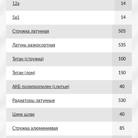
12а
14
5а1
14
Стружка латунная
505
Латунь разносортная
535
Титан (стружка)
100
Титан (лом)
150
АКБ полипропилен (слитые)
40
Радиаторы латунные
530
Цинк шлак
40
Стружка алюминиевая
85