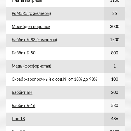
Платы матрицы
1100
Р6М5К5 (с железом)
35
Молибден порошок
3000
Баббит Б-83 (самоплав)
1500
Баббит Б-50
800
Медь (фосфористая)
1
Скраб жаропрочный с сод.Ni от 18% до 98%
100
Баббит БН
200
Баббит Б-16
530
Пос 18
486