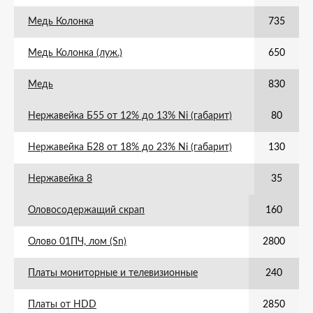
Медь Колонка
735
Медь Колонка (луж.)
650
Медь
830
Нержавейка Б55 от 12% до 13% Ni (габарит)
80
Нержавейка Б28 от 18% до 23% Ni (габарит)
130
Нержавейка 8
35
Оловосодержащий скрап
160
Олово 01ПЧ, лом (Sn)
2800
Платы мониторные и телевизионные
240
Платы от HDD
2850