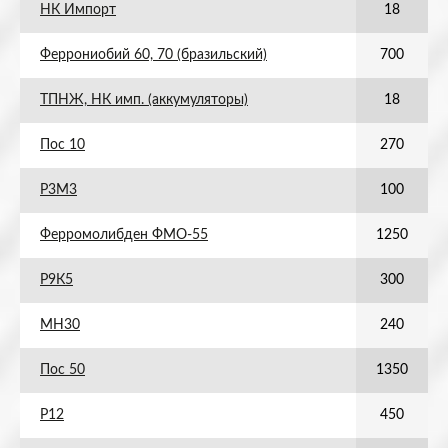
НК Импорт
18
Феррониобий 60, 70 (бразильский)
700
ТПНЖ, НК имп. (аккумуляторы)
18
Пос 10
270
Р3М3
100
Ферромолибден ФМО-55
1250
Р9К5
300
МН30
240
Пос 50
1350
Р12
450