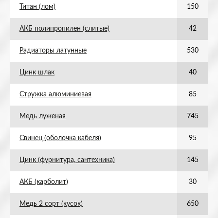
Титан (лом)
150
АКБ полипропилен (слитые)
42
Радиаторы латунные
530
Цинк шлак
40
Стружка алюминиевая
85
Медь луженая
745
Свинец (оболочка кабеля)
95
Цинк (фурнитура, сантехника)
145
АКБ (карболит)
30
Медь 2 сорт (кусок)
650