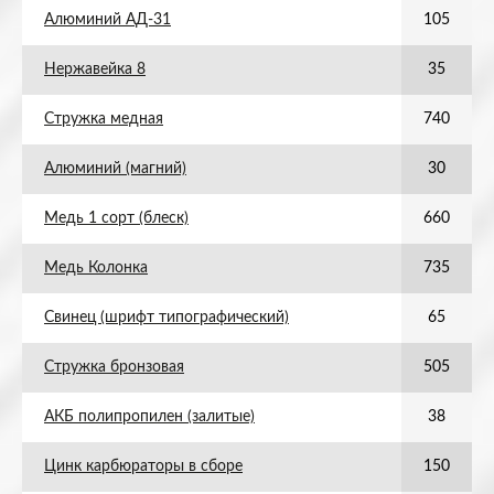
Алюминий АД-31
105
Нержавейка 8
35
Стружка медная
740
Алюминий (магний)
30
Медь 1 сорт (блеск)
660
Медь Колонка
735
Свинец (шрифт типографический)
65
Стружка бронзовая
505
АКБ полипропилен (залитые)
38
Цинк карбюраторы в сборе
150