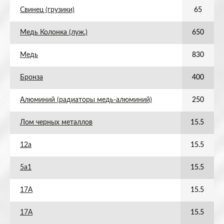
Свинец (грузики)
65
Медь Колонка (луж.)
650
Медь
830
Бронза
400
Алюминий (радиаторы медь-алюминий)
250
Лом черных металлов
15.5
12а
15.5
5а1
15.5
17А
15.5
17А
15.5