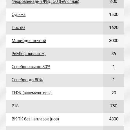
Феррованнадий ФВД 50 (FeV сплав)
600
Сурьма
1500
Пос 60
1620
Молибден печной
3000
Р6М5 (с железом)
35
Серебро свыше 80%
1
Серебро до 80%
1
ТНЖ (аккумуляторы)
20
Р18
750
ВК ТК без наплавок (нов)
4300