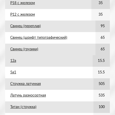
Р18 с железом
35
Р12 с железом
35
Свинец (переплав)
95
Свинец (шрифт типографический)
65
Свинец (грузики)
65
12а
15.5
5а1
15.5
Стружка латунная
505
Латунь разносортная
535
Титан (стружка)
100