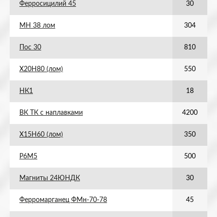
Ферросицилий 45
30
МН 38 лом
304
Пос 30
810
Х20Н80 (лом)
550
НК1
18
ВК ТК с наплавками
4200
Х15Н60 (лом)
350
Р6М5
500
Магниты 24ЮНДК
30
Ферромарганец ФМн-70-78
45