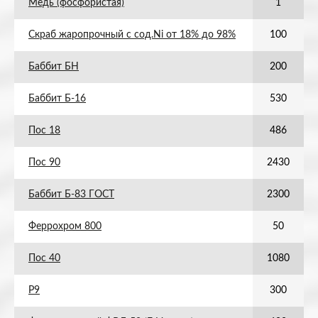
Медь (фосфористая)
1
Скраб жаропрочный с сод.Ni от 18% до 98%
100
Баббит БН
200
Баббит Б-16
530
Пос 18
486
Пос 90
2430
Баббит Б-83 ГОСТ
2300
Феррохром 800
50
Пос 40
1080
Р9
300