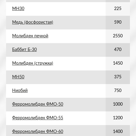
МН30
225
Медь (фосфористая)
590
Молибден печной
2550
Баббит Б-30
470
Молибден (стружка)
1450
МН50
375
Ниобий
750
Ферромолибден ФМО-50
1000
Ферромолибден ФМО-55
1200
Ферромолибден ФМО-60
1400