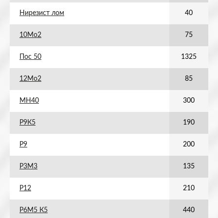
Нирезист лом
40
10Мо2
75
Пос 50
1325
12Мо2
85
МН40
300
Р9К5
190
Р9
200
Р3М3
135
Р12
210
Р6М5 К5
440