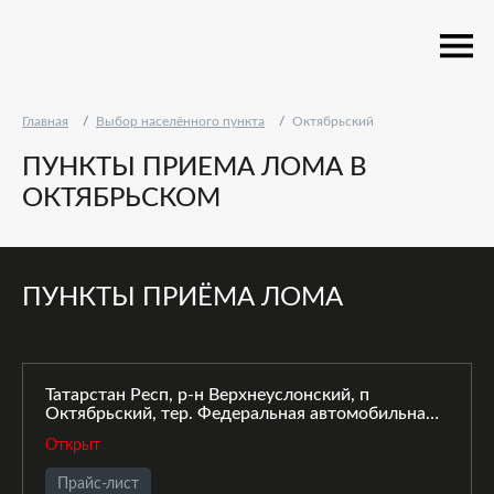
Главная
Выбор населённого пункта
Октябрьский
ПУНКТЫ ПРИЕМА ЛОМА В
ОКТЯБРЬСКОМ
ПУНКТЫ ПРИЁМА ЛОМА
Татарстан Респ, р-н Верхнеуслонский, п
Октябрьский, тер. Федеральная автомобильная
дорога Р-241 Казань-Буинск-Ульяновск, Р-241К
Открыт
Федеральная автомобильная дорога, зд. 53
Прайс-лист