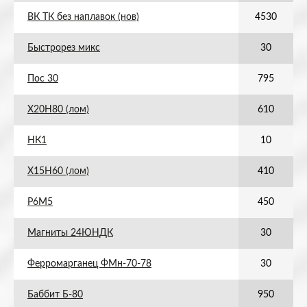
ВК ТК без наплавок (нов)
4530
Быстрорез микс
30
Пос 30
795
Х20Н80 (лом)
610
НК1
10
Х15Н60 (лом)
410
Р6М5
450
Магниты 24ЮНДК
30
Ферромарганец ФМн-70-78
30
Баббит Б-80
950