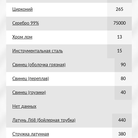
Цирконий
265
Серебро 99%
75000
Хром лом
13
Инструментальная сталь
15
Свинец (оболочка грязная)
90
Свинец (переплав)
80
Свинец (грузики)
40
Нет данных
Латунь Л68 (бойлерная трубка)
440
Стружка латунная
380