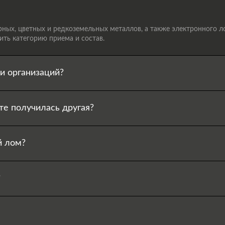
ых, цветных и редкоземельных металлов, а также электронного лом
ть категорию приема и состав.
и организаций?
те получилась другая?
й лом?
?