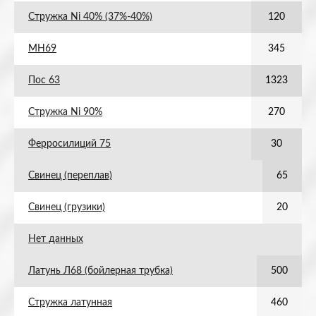
Стружка Ni 40% (37%-40%)
120
МН69
345
Пос 63
1323
Стружка Ni 90%
270
Ферросилиций 75
30
Свинец (переплав)
65
Свинец (грузики)
20
Нет данных
Латунь Л68 (бойлерная трубка)
500
Стружка латунная
460