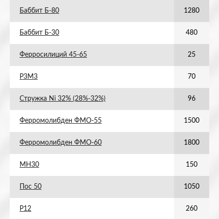
Баббит Б-80
1280
Баббит Б-30
480
Ферросилиций 45-65
25
Р3М3
70
Стружка Ni 32% (28%-32%)
96
Ферромолибден ФМО-55
1500
Ферромолибден ФМО-60
1800
МН30
150
Пос 50
1050
Р12
260