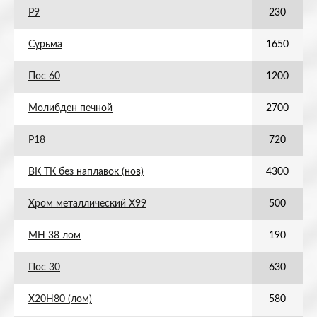
Р9
230
Сурьма
1650
Пос 60
1200
Молибден печной
2700
Р18
720
ВК ТК без наплавок (нов)
4300
Хром металлический Х99
500
МН 38 лом
190
Пос 30
630
Х20Н80 (лом)
580