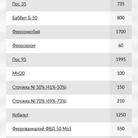
Пос 35
735
Баббит Б-50
800
Феррониобий
1700
Феррохром
60
Пос 95
1995
МН20
100
Стружка Ni 50% (41%-50%)
150
Стружка Ni 70% (69%-73%)
210
Кобальт
1250
Феррованнадий ФВД 50 Мо5
550