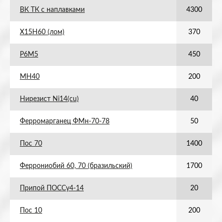
ВК ТК с наплавками
4300
Х15Н60 (лом)
370
Р6М5
450
МН40
200
Нирезист Ni14(cu)
40
Ферромарганец ФМн-70-78
50
Пос 70
1400
Феррониобий 60, 70 (бразильский)
1700
Припой ПОССу4-14
20
Пос 10
200