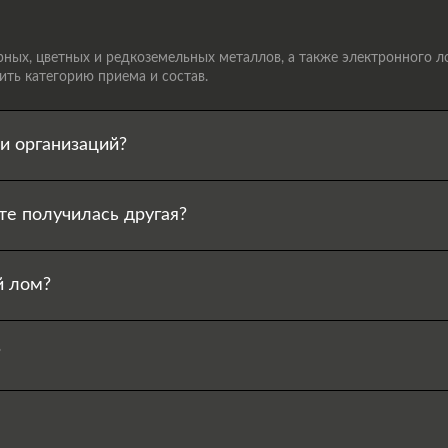
ых, цветных и редкоземельных металлов, а также электронного лом
ть категорию приема и состав.
и организаций?
те получилась другая?
й лом?
?