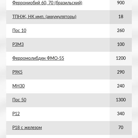
Феррониобий 60, 70 (бразильский)
900
ТПНЖ, НК имп. (аккумуляторы)
18
Пос 10
260
Р3М3
100
Ферромолибден ФМО-55
1200
Р9К5
290
МН30
240
Пос 50
1300
Р12
340
Р18 с железом
70