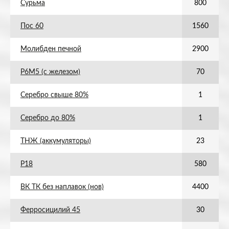
Сурьма
800
Пос 60
1560
Молибден печной
2900
Р6М5 (с железом)
70
Серебро свыше 80%
1
Серебро до 80%
1
ТНЖ (аккумуляторы)
23
Р18
580
ВК ТК без наплавок (нов)
4400
Ферросицилий 45
30