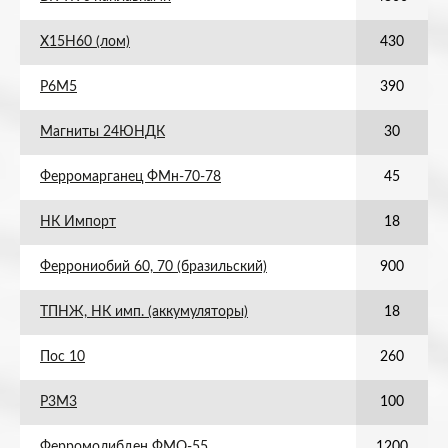
Х15Н60 (лом)
430
Р6М5
390
Магниты 24ЮНДК
30
Ферромарганец ФМн-70-78
45
НК Импорт
18
Феррониобий 60, 70 (бразильский)
900
ТПНЖ, НК имп. (аккумуляторы)
18
Пос 10
260
Р3М3
100
Ферромолибден ФМО-55
1200