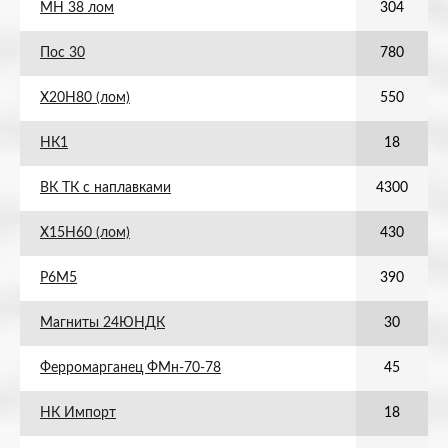
МН 38 лом
304
Пос 30
780
Х20Н80 (лом)
550
НК1
18
ВК ТК с наплавками
4300
Х15Н60 (лом)
430
Р6М5
390
Магниты 24ЮНДК
30
Ферромарганец ФМн-70-78
45
НК Импорт
18