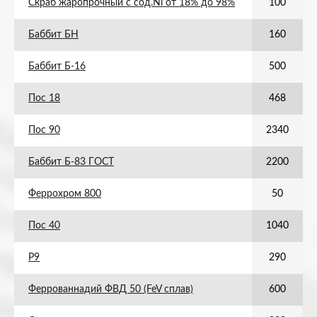
Скраб жаропрочный с сод.Ni от 18% до 98%
100
Баббит БН
160
Баббит Б-16
500
Пос 18
468
Пос 90
2340
Баббит Б-83 ГОСТ
2200
Феррохром 800
50
Пос 40
1040
Р9
290
Феррованнадий ФВД 50 (FeV сплав)
600