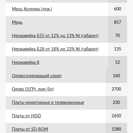
Медь Колонка (луж.)
600
Медь
857
Нержавейка Б55 от 12% до 13% Ni (габарит)
70
Нержавейка Б28 от 18% до 23% Ni (габарит)
135
Нержавейка 8
52
Оловосодержащий скрап
160
Олово 01ПЧ, лом (Sn)
2700
Платы мониторные и телевизионные
230
Платы от HDD
2650
Платы от SD-ROM
1380