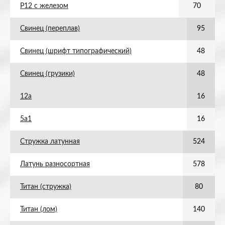
Р12 с железом
70
Свинец (переплав)
95
Свинец (шрифт типографический)
48
Свинец (грузики)
48
12а
16
5а1
16
Стружка латунная
524
Латунь разносортная
578
Титан (стружка)
80
Титан (лом)
140