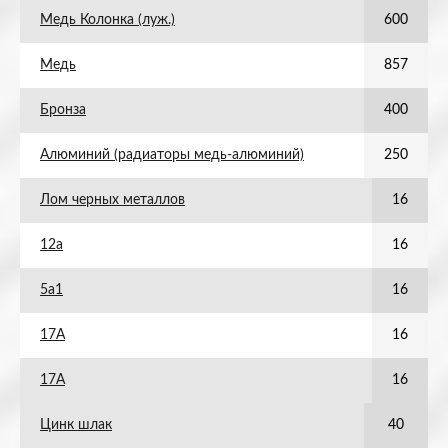
Медь Колонка (луж.)
600
Медь
857
Бронза
400
Алюминий (радиаторы медь-алюминий)
250
Лом черных металлов
16
12а
16
5а1
16
17А
16
17А
16
Цинк шлак
40