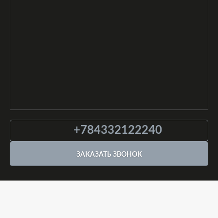
346503, Ростовская обл, г Шахты, ул
Красинская, двлд. 126
Открыт
Прайс-лист
Ростовская обл, г Шахты, пер Мичурина, д. 21
Открыт
Прайс-лист
+784332122240
ЗАКАЗАТЬ ЗВОНОК