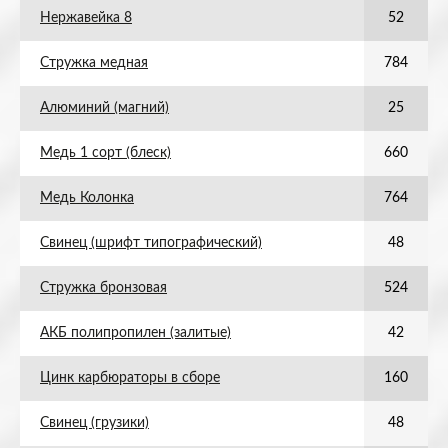
Нержавейка 8
52
Стружка медная
784
Алюминий (магний)
25
Медь 1 сорт (блеск)
660
Медь Колонка
764
Свинец (шрифт типографический)
48
Стружка бронзовая
524
АКБ полипропилен (залитые)
42
Цинк карбюраторы в сборе
160
Свинец (грузики)
48