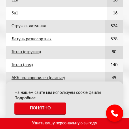
12а
16
5а1
16
Стружка латунная
524
Латунь разносортная
578
Титан (стружка)
80
Титан (лом)
140
АКБ полипропилен (слитые)
49
Радиаторы латунные
578
На нашем сайте мы используем cookie файлы
Подробнее
Цинк шлак
40
ПОНЯТНО
Стружка алюминиевая
105
Узнать вашу персональную выгоду