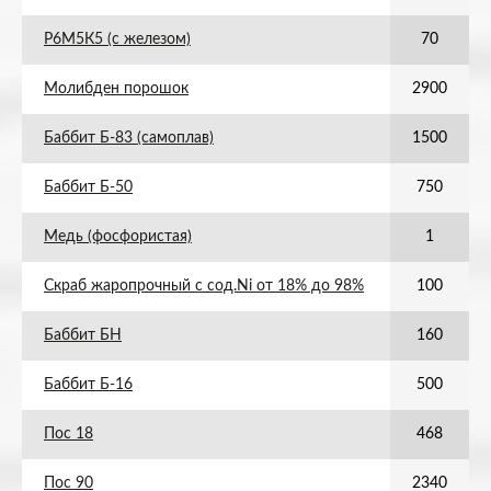
Р6М5К5 (с железом)
70
Молибден порошок
2900
Баббит Б-83 (самоплав)
1500
Баббит Б-50
750
Медь (фосфористая)
1
Скраб жаропрочный с сод.Ni от 18% до 98%
100
Баббит БН
160
Баббит Б-16
500
Пос 18
468
Пос 90
2340