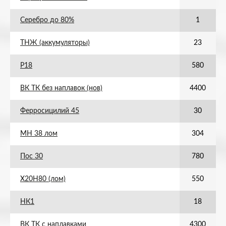
Серебро до 80%
1
ТНЖ (аккумуляторы)
23
Р18
580
ВК ТК без наплавок (нов)
4400
Ферросицилий 45
30
МН 38 лом
304
Пос 30
780
Х20Н80 (лом)
550
НК1
18
ВК ТК с наплавками
4300