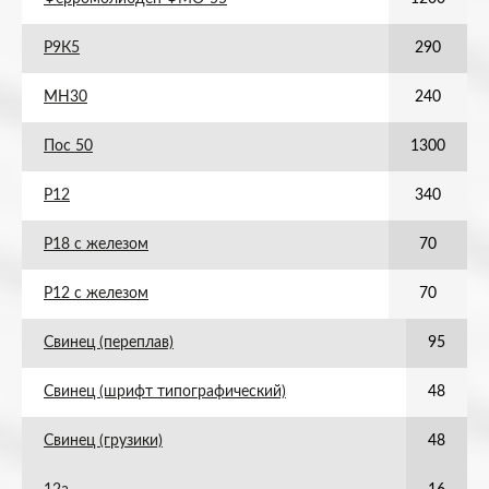
Р9К5
290
МН30
240
Пос 50
1300
Р12
340
Р18 с железом
70
Р12 с железом
70
Свинец (переплав)
95
Свинец (шрифт типографический)
48
Свинец (грузики)
48