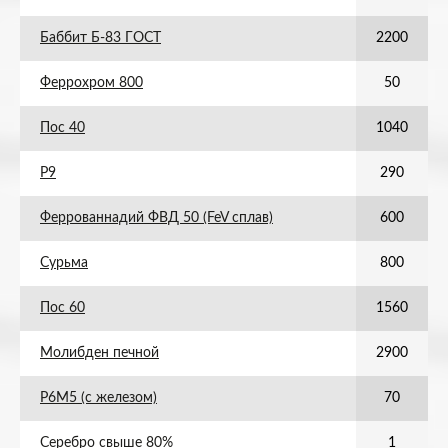
Баббит Б-83 ГОСТ
2200
Феррохром 800
50
Пос 40
1040
Р9
290
Феррованнадий ФВД 50 (FeV сплав)
600
Сурьма
800
Пос 60
1560
Молибден печной
2900
Р6М5 (с железом)
70
Серебро свыше 80%
1