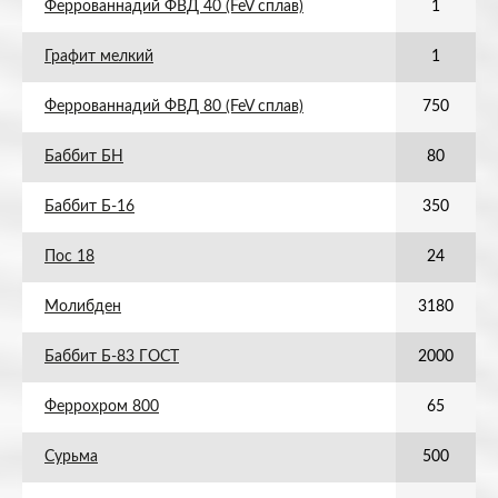
Феррованнадий ФВД 40 (FeV сплав)
1
Графит мелкий
1
Феррованнадий ФВД 80 (FeV сплав)
750
Баббит БН
80
Баббит Б-16
350
Пос 18
24
Молибден
3180
Баббит Б-83 ГОСТ
2000
Феррохром 800
65
Сурьма
500