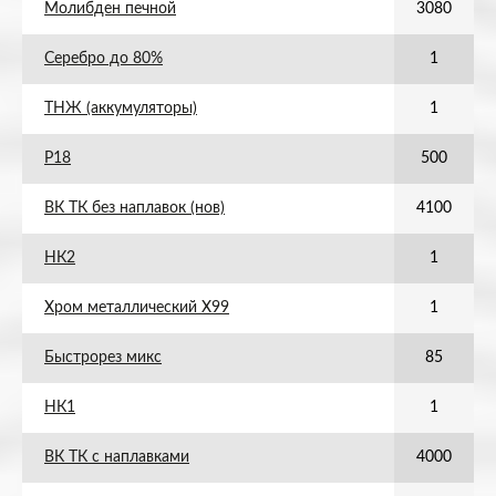
Молибден печной
3080
Серебро до 80%
1
ТНЖ (аккумуляторы)
1
Р18
500
ВК ТК без наплавок (нов)
4100
НК2
1
Хром металлический Х99
1
Быстрорез микс
85
НК1
1
ВК ТК с наплавками
4000