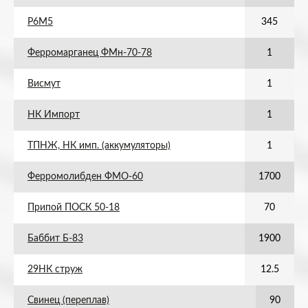
Р6М5
345
Ферромарганец ФМн-70-78
1
Висмут
1
НК Импорт
1
ТПНЖ, НК имп. (аккумуляторы)
1
Ферромолибден ФМО-60
1700
Припой ПОСК 50-18
70
Баббит Б-83
1900
29НК струж
12.5
Свинец (переплав)
90