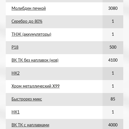
Молибден печной
3080
Серебро до 80%
1
ТНЖ (аккумуляторы)
1
Р18
500
ВК ТК без наплавок (нов)
4100
НК2
1
Хром металлический Х99
1
Быстрорез микс
85
НК1
1
ВК ТК с наплавками
4000