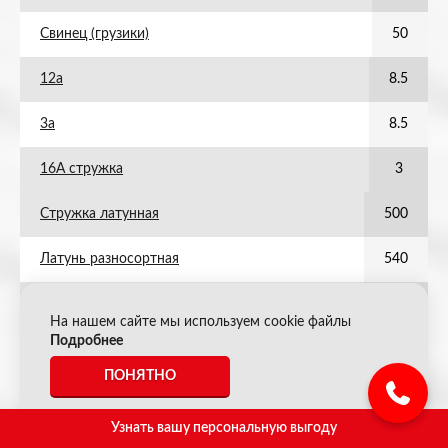
Свинец (грузики)
50
12а
8.5
3а
8.5
16А стружка
3
Стружка латунная
500
Латунь разносортная
540
Титан (стружка)
80
На нашем сайте мы используем cookie файлы
Подробнее
Титан (лом)
140
ПОНЯТНО
АКБ полипропилен (слитые)
38
Узнать вашу персональную выгоду
ПФ кабель алюминиевый ПВХ (контрольный)
74