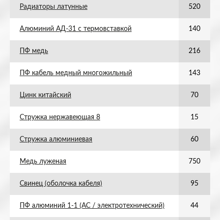
Радиаторы латунные
520
Алюминий АД-31 с термовставкой
140
ПФ медь
216
ПФ кабель медный многожильный
143
Цинк китайский
70
Стружка нержавеющая 8
15
Стружка алюминиевая
60
Медь луженая
750
Свинец (оболочка кабеля)
95
ПФ алюминий 1-1 (АС / электротехнический)
44