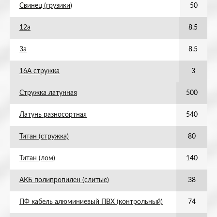
Свинец (грузики)
50
12а
8.5
3а
8.5
16А стружка
3
Стружка латунная
500
Латунь разносортная
540
Титан (стружка)
80
Титан (лом)
140
АКБ полипропилен (слитые)
38
ПФ кабель алюминиевый ПВХ (контрольный)
74