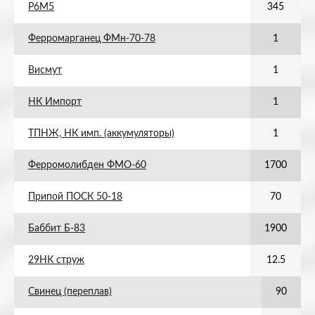
Р6М5
345
Ферромарганец ФМн-70-78
1
Висмут
1
НК Импорт
1
ТПНЖ, НК имп. (аккумуляторы)
1
Ферромолибден ФМО-60
1700
Припой ПОСК 50-18
70
Баббит Б-83
1900
29НК струж
12.5
Свинец (переплав)
90