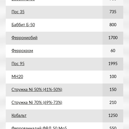
Пос 35
735
Баббит Б-50
800
Феррониобий
1700
Феррохром
60
Пос 95
1995
МН20
100
Стружка Ni 50% (41%-50%)
150
Стружка Ni 70% (69%-73%)
210
Кобальт
1250
Феррованнадий ФВД 50 Мо5
550