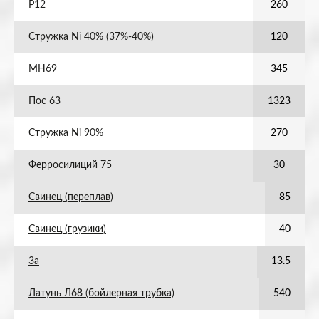
Р12
260
Стружка Ni 40% (37%-40%)
120
МН69
345
Пос 63
1323
Стружка Ni 90%
270
Ферросилиций 75
30
Свинец (переплав)
85
Свинец (грузики)
40
3а
13.5
Латунь Л68 (бойлерная трубка)
540