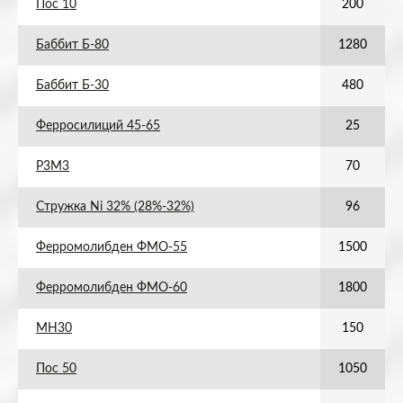
Пос 10
200
Баббит Б-80
1280
Баббит Б-30
480
Ферросилиций 45-65
25
Р3М3
70
Стружка Ni 32% (28%-32%)
96
Ферромолибден ФМО-55
1500
Ферромолибден ФМО-60
1800
МН30
150
Пос 50
1050