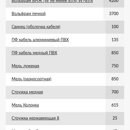
Вольфрам ВНЖ (W не менее 85%) W>85%
4200
Вольфрам печной
3700
Свинец (оболочка кабеля)
100
ПФ кабель алюминиевый ПВХ
135
ПФ кабель медный ПВХ
850
Медь луженая
750
Медь (разносортная)
850
Стружка медная
700
Медь Колонка
615
Стружка нержавеющая 8
25