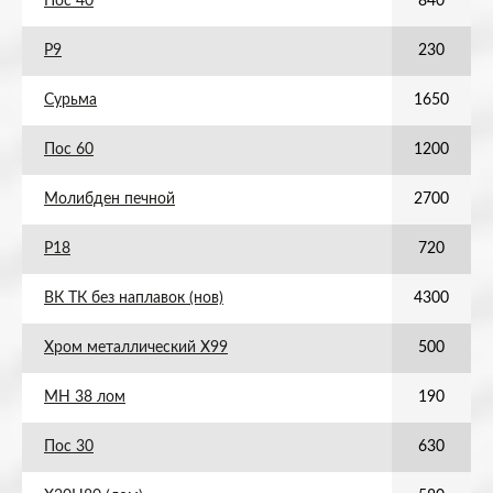
Пос 40
840
Р9
230
Сурьма
1650
Пос 60
1200
Молибден печной
2700
Р18
720
ВК ТК без наплавок (нов)
4300
Хром металлический Х99
500
МН 38 лом
190
Пос 30
630