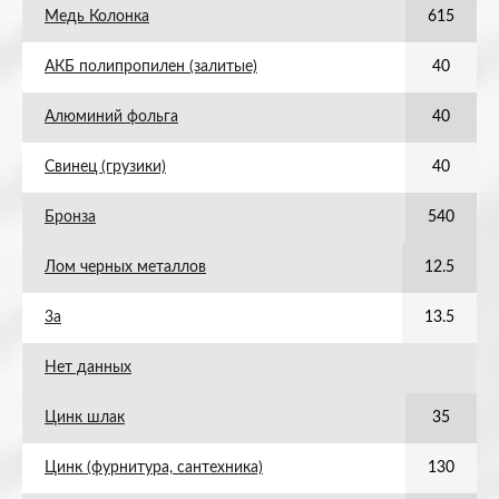
Медь Колонка
615
АКБ полипропилен (залитые)
40
Алюминий фольга
40
Свинец (грузики)
40
Бронза
540
Лом черных металлов
12.5
3а
13.5
Нет данных
Цинк шлак
35
Цинк (фурнитура, сантехника)
130