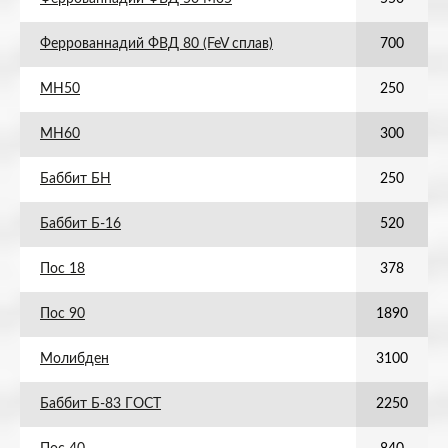
Феррованнадий ФВД 80 (FeV сплав)
700
МН50
250
МН60
300
Баббит БН
250
Баббит Б-16
520
Пос 18
378
Пос 90
1890
Молибден
3100
Баббит Б-83 ГОСТ
2250