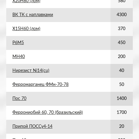
Х20Н80 (лом)
580
ВК ТК с наплавками
4300
Х15Н60 (лом)
370
Р6М5
450
МН40
200
Нирезист Ni14(cu)
40
Ферромарганец ФМн-70-78
50
Пос 70
1400
Феррониобий 60, 70 (бразильский)
1700
Припой ПОССу4-14
20