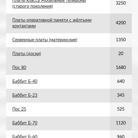
Платы класса Мобильные телефоны
3250
(старого поколения)
Платы оперативной памяти с жёлтыми
4200
контактами
Серверные платы (материнские)
1350
Платы (доски)
20
Пос 80
1680
Баббит Б-40
640
Баббит Б-23
345
Пос 25
525
Баббит Б-70
1120
Баббит Б-60
960