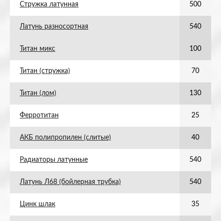
Стружка латунная
500
Латунь разносортная
540
Титан микс
100
Титан (стружка)
70
Титан (лом)
130
Ферротитан
25
АКБ полипропилен (слитые)
40
Радиаторы латунные
540
Латунь Л68 (бойлерная трубка)
540
Цинк шлак
35