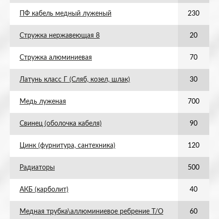
ПФ кабель медный луженый
230
Стружка нержавеющая 8
20
Стружка алюминиевая
70
Латунь класс Г (Сляб, козел, шлак)
30
Медь луженая
700
Свинец (оболочка кабеля)
90
Цинк (фурнитура, сантехника)
120
Радиаторы
500
АКБ (карболит)
40
Медная трубка\аллюминиевое ребрение Т/О
60