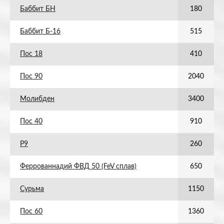
Баббит БН
180
Баббит Б-16
515
Пос 18
410
Пос 90
2040
Молибден
3400
Пос 40
910
Р9
260
Феррованнадий ФВД 50 (FeV сплав)
650
Сурьма
1150
Пос 60
1360