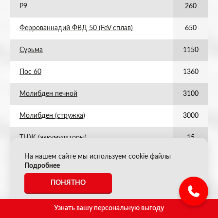
Р9
260
Феррованнадий ФВД 50 (FeV сплав)
650
Сурьма
1150
Пос 60
1360
Молибден печной
3100
Молибден (стружка)
3000
ТНЖ (аккумуляторы)
15
На нашем сайте мы используем cookie файлы
Р18
670
Подробнее
ВК ТК без наплавок (нов)
3800
ПОНЯТНО
Пос 30
680
Узнать вашу персональную выгоду