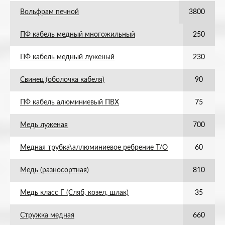
Вольфрам печной
3800
ПФ кабель медный многожильный
250
ПФ кабель медный луженый
230
Свинец (оболочка кабеля)
90
ПФ кабель алюминиевый ПВХ
75
Медь луженая
700
Медная трубка\аллюминиевое ребрение Т/О
60
Медь (разносортная)
810
Медь класс Г (Сляб, козел, шлак)
35
Стружка медная
660