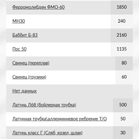
Ферромолибден ФМО-60
1850
МН30
240
Баббит Б-83
2160
Пос 50
1135
Свинец (переплав)
80
Свинец (грузики)
60
Нет данных
Латунь Л68 (бойлерная трубка)
500
Латунная трубка\аллюминиевое ребрение Т/О
50
Латунь класс Г (Сляб, козел, шлак)
30