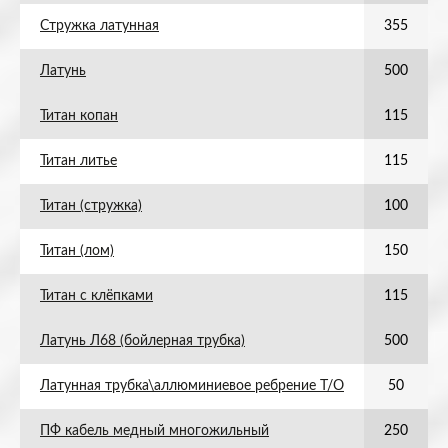
Стружка латунная
355
Латунь
500
Титан копан
115
Титан литье
115
Титан (стружка)
100
Титан (лом)
150
Титан с клёпками
115
Латунь Л68 (бойлерная трубка)
500
Латунная трубка\аллюминиевое ребрение Т/О
50
ПФ кабель медный многожильный
250