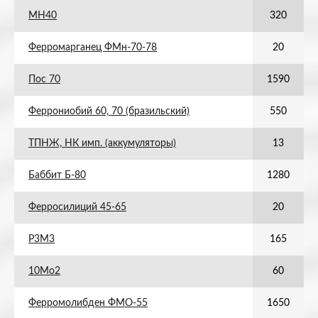
МН40
320
Ферромарганец ФМн-70-78
20
Пос 70
1590
Феррониобий 60, 70 (бразильский)
550
ТПНЖ, НК имп. (аккумуляторы)
13
Баббит Б-80
1280
Ферросилиций 45-65
20
Р3М3
165
10Мо2
60
Ферромолибден ФМО-55
1650