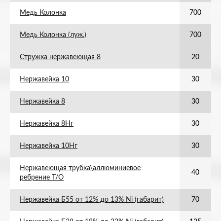
Медь Колонка
700
Медь Колонка (луж.)
700
Стружка нержавеющая 8
20
Нержавейка 10
30
Нержавейка 8
30
Нержавейка 8Нг
30
Нержавейка 10Нг
30
Нержавеющая трубка\аллюминиевое
40
ребрение Т/О
Нержавейка Б55 от 12% до 13% Ni (габарит)
70