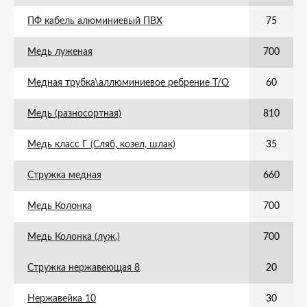
ПФ кабель алюминиевый ПВХ
75
Медь луженая
700
Медная трубка\аллюминиевое ребрение Т/О
60
Медь (разносортная)
810
Медь класс Г (Сляб, козел, шлак)
35
Стружка медная
660
Медь Колонка
700
Медь Колонка (луж.)
700
Стружка нержавеющая 8
20
Нержавейка 10
30