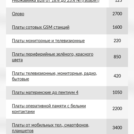
Нержавейка Б28 от 18% до 23% Ni (габарит)
125
Олово
2700
Платы сотовых GSM станций
1600
Платы мониторные и телевизионные
220
Платы перифирийные зелёного, красного
850
цвета
Платы телевизионные, мониторные, радио,
420
бытовые
Платы материнские до пентиум 4
1050
Платы оперативной памяти с белыми
2200
контактами
Платы от мобильных тел., смартфонов,
3400
планшетов