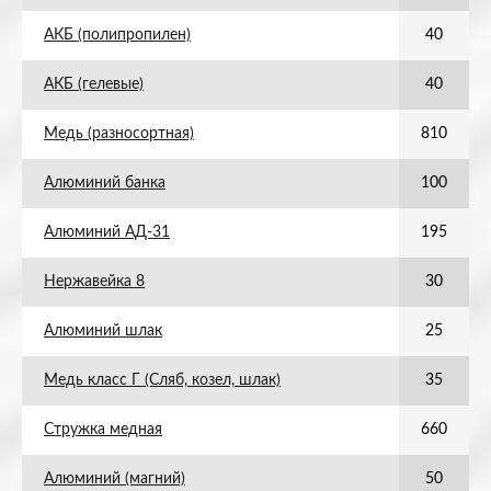
АКБ (полипропилен)
40
АКБ (гелевые)
40
Медь (разносортная)
810
Алюминий банка
100
Алюминий АД-31
195
Нержавейка 8
30
Алюминий шлак
25
Медь класс Г (Сляб, козел, шлак)
35
Стружка медная
660
Алюминий (магний)
50