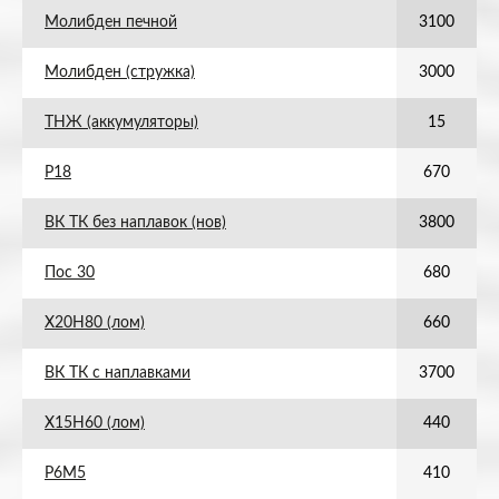
Молибден печной
3100
Молибден (стружка)
3000
ТНЖ (аккумуляторы)
15
Р18
670
ВК ТК без наплавок (нов)
3800
Пос 30
680
Х20Н80 (лом)
660
ВК ТК с наплавками
3700
Х15Н60 (лом)
440
Р6М5
410