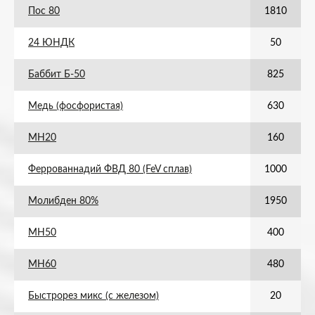
Пос 80
1810
24 ЮНДК
50
Баббит Б-50
825
Медь (фосфористая)
630
МН20
160
Феррованнадий ФВД 80 (FeV сплав)
1000
Молибден 80%
1950
МН50
400
МН60
480
Быстрорез микс (с железом)
20