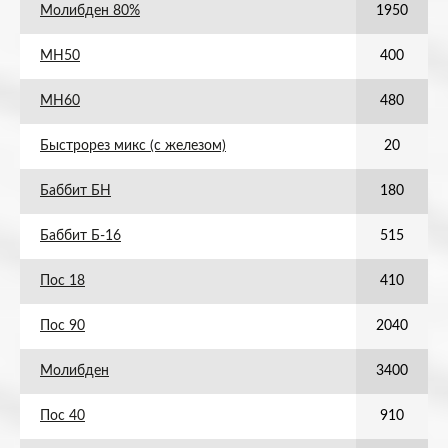
Молибден 80%
1950
МН50
400
МН60
480
Быстрорез микс (с железом)
20
Баббит БН
180
Баббит Б-16
515
Пос 18
410
Пос 90
2040
Молибден
3400
Пос 40
910