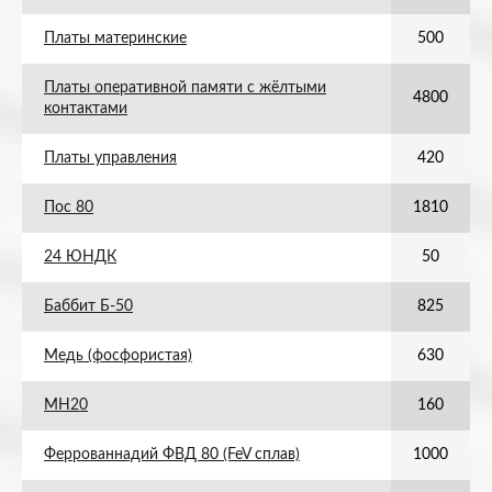
Платы материнские
500
Платы оперативной памяти с жёлтыми
4800
контактами
Платы управления
420
Пос 80
1810
24 ЮНДК
50
Баббит Б-50
825
Медь (фосфористая)
630
МН20
160
Феррованнадий ФВД 80 (FeV сплав)
1000