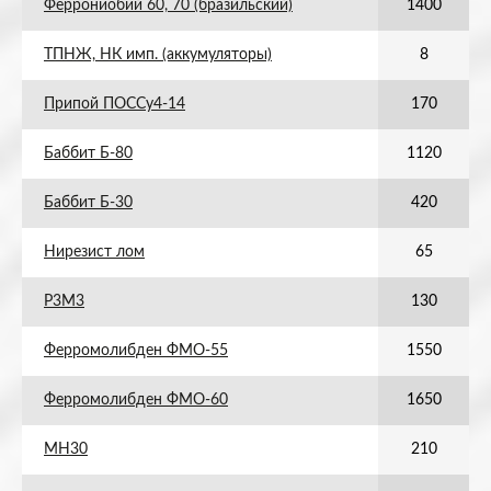
Феррониобий 60, 70 (бразильский)
1400
ТПНЖ, НК имп. (аккумуляторы)
8
Припой ПОССу4-14
170
Баббит Б-80
1120
Баббит Б-30
420
Нирезист лом
65
Р3М3
130
Ферромолибден ФМО-55
1550
Ферромолибден ФМО-60
1650
МН30
210