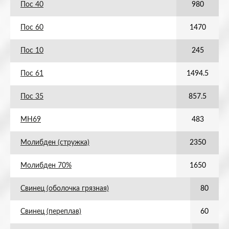
Пос 40
980
Пос 60
1470
Пос 10
245
Пос 61
1494.5
Пос 35
857.5
МН69
483
Молибден (стружка)
2350
Молибден 70%
1650
Свинец (оболочка грязная)
80
Свинец (переплав)
60