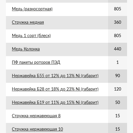
Медь (разносортная)
805
Стружка медная
360
Медь 1 сорт (блеск)
805
Медь Колонка
440
ПФ пакеты роторов ПЭД
1
Нержавейка Б55 от 12% до 13% Ni (габарит)
90
Нержавейка Б28 от 18% до 23% Ni (габарит)
120
Нержавейка Б19 от 11% до 15% Ni (габарит)
50
Стружка нержавеющая 8
15
Стружка нержавеющая 10
15