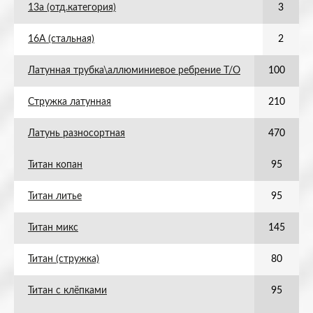
13а (отд.категория)
3
16А (стальная)
2
Латунная трубка\аллюминиевое ребрение Т/О
100
Стружка латунная
210
Латунь разносортная
470
Титан копан
95
Титан литье
95
Титан микс
145
Титан (стружка)
80
Титан с клёпками
95