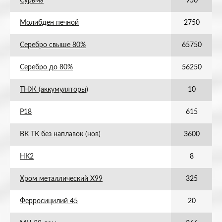
Сурьма
950
Молибден печной
2750
Серебро свыше 80%
65750
Серебро до 80%
56250
ТНЖ (аккумуляторы)
10
Р18
615
ВК ТК без наплавок (нов)
3600
НК2
8
Хром металлический Х99
325
Ферросицилий 45
20