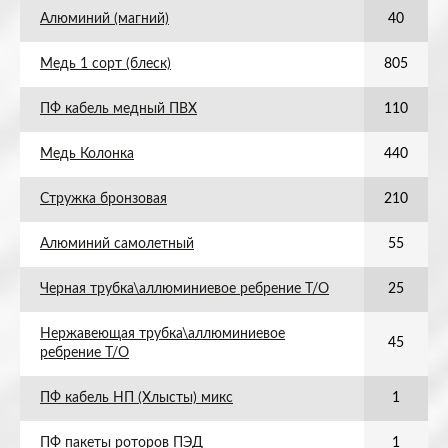
Алюминий (магний)
40
Медь 1 сорт (блеск)
805
ПФ кабель медный ПВХ
110
Медь Колонка
440
Стружка бронзовая
210
Алюминий самолетный
55
Черная трубка\аллюминиевое ребрение Т/О
25
Нержавеющая трубка\аллюминиевое
45
ребрение Т/О
ПФ кабель НП (Хлысты) микс
1
ПФ пакеты роторов ПЭД
1