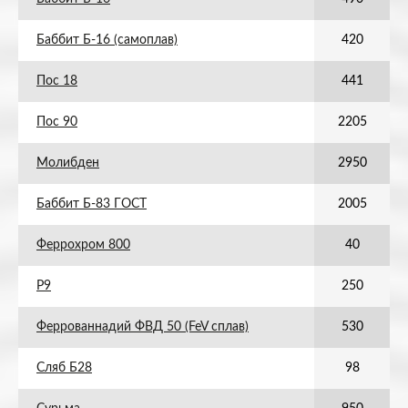
Баббит Б-16 (самоплав)
420
Пос 18
441
Пос 90
2205
Молибден
2950
Баббит Б-83 ГОСТ
2005
Феррохром 800
40
Р9
250
Феррованнадий ФВД 50 (FeV сплав)
530
Сляб Б28
98