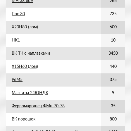
МН 38 лом
266
Пос 30
735
Х20Н80 (лом)
600
НК1
10
ВК ТК с наплавками
3450
Х15Н60 (лом)
440
Р6М5
375
Магниты 24ЮНДК
9
Ферромарганец ФМн-70-78
35
ВК порошок
800