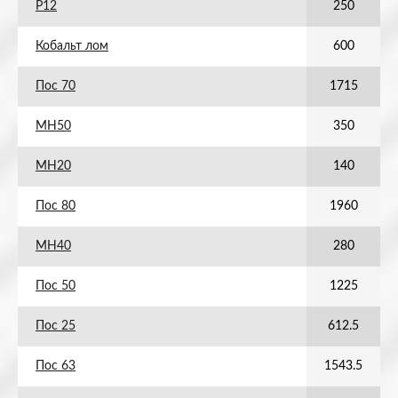
Р12
250
Кобальт лом
600
Пос 70
1715
МН50
350
МН20
140
Пос 80
1960
МН40
280
Пос 50
1225
Пос 25
612.5
Пос 63
1543.5