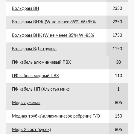
Вольфрам ВН
2350
Вольфрам ВНЖ (W не менее 85%) W>85%
2350
Вольфрам ВНК (W не менее 85%) W>85%
1750
Вольфрам ВД стружка
1150
ПФ кабель алюминиевый ПВХ
30
ПФ кабель медный ПВХ
110
ПФ кабель НП (Хлысты) микс
1
Медь луженая
805
Медная трубка\аллюминиевое ребрение Т/О
150
Медь 2 сорт (кусок)
805