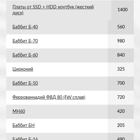
Платы от SSD + HDD ноутбук (жесткий
1400
диск)
Баббит Б-40
560
Баббит Б-70
980
Баббит Б-60
840
Цирконий
325
Баббит Б-50
700
Феррованнадий ФВД 80 (FeV сплав)
720
МН60
420
Баббит БН
205
Баббит Б-16
490