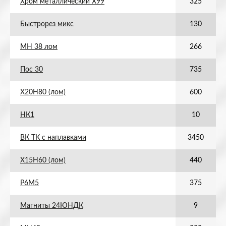
Хром металлический Х99
325
Быстрорез микс
130
МН 38 лом
266
Пос 30
735
Х20Н80 (лом)
600
НК1
10
ВК ТК с наплавками
3450
Х15Н60 (лом)
440
Р6М5
375
Магниты 24ЮНДК
9