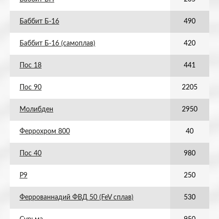
Баббит Б-16
490
Баббит Б-16 (самоплав)
420
Пос 18
441
Пос 90
2205
Молибден
2950
Феррохром 800
40
Пос 40
980
Р9
250
Феррованнадий ФВД 50 (FeV сплав)
530