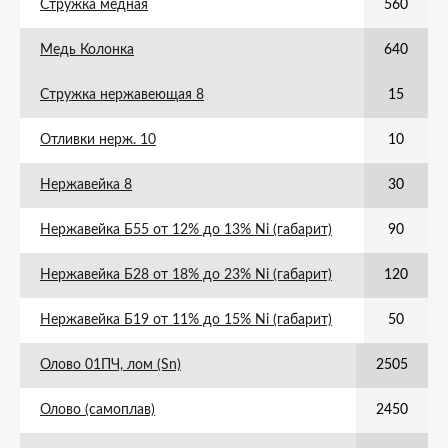
Стружка медная
560
Медь Колонка
640
Стружка нержавеющая 8
15
Отливки нерж. 10
10
Нержавейка 8
30
Нержавейка Б55 от 12% до 13% Ni (габарит)
90
Нержавейка Б28 от 18% до 23% Ni (габарит)
120
Нержавейка Б19 от 11% до 15% Ni (габарит)
50
Олово 01ПЧ, лом (Sn)
2505
Олово (самоплав)
2450