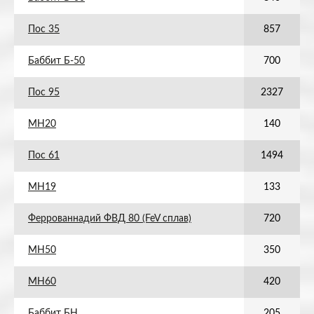
Пос 35
857
Баббит Б-50
700
Пос 95
2327
МН20
140
Пос 61
1494
МН19
133
Феррованнадий ФВД 80 (FeV сплав)
720
МН50
350
МН60
420
Баббит БН
205