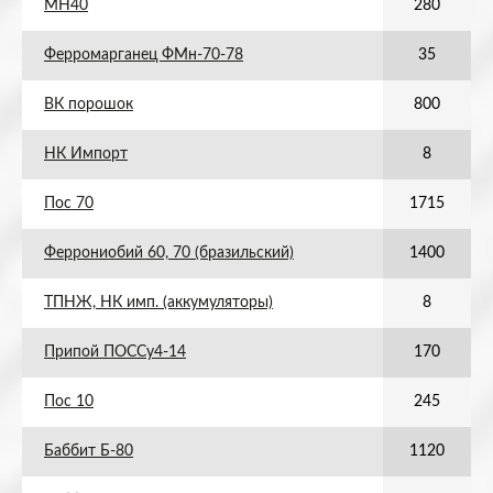
МН40
280
Ферромарганец ФМн-70-78
35
ВК порошок
800
НК Импорт
8
Пос 70
1715
Феррониобий 60, 70 (бразильский)
1400
ТПНЖ, НК имп. (аккумуляторы)
8
Припой ПОССу4-14
170
Пос 10
245
Баббит Б-80
1120