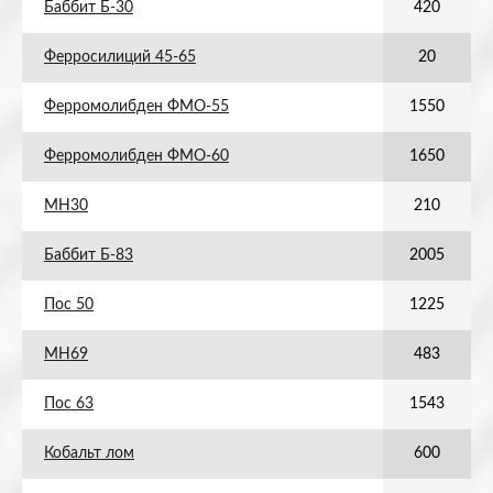
Баббит Б-30
420
Ферросилиций 45-65
20
Ферромолибден ФМО-55
1550
Ферромолибден ФМО-60
1650
МН30
210
Баббит Б-83
2005
Пос 50
1225
МН69
483
Пос 63
1543
Кобальт лом
600