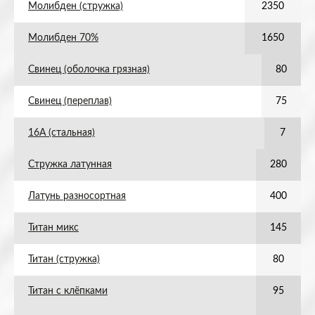
Молибден (стружка)
2350
Молибден 70%
1650
Свинец (оболочка грязная)
80
Свинец (переплав)
75
16А (стальная)
7
Стружка латунная
280
Латунь разносортная
400
Титан микс
145
Титан (стружка)
80
Титан с клёпками
95