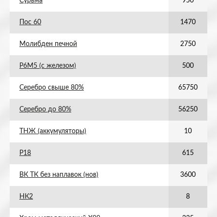
Сурьма
950
Пос 60
1470
Молибден печной
2750
Р6М5 (с железом)
500
Серебро свыше 80%
65750
Серебро до 80%
56250
ТНЖ (аккумуляторы)
10
Р18
615
ВК ТК без наплавок (нов)
3600
НК2
8