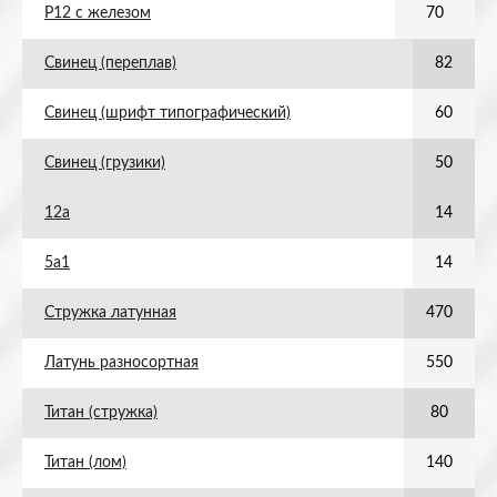
Р12 с железом
70
Свинец (переплав)
82
Свинец (шрифт типографический)
60
Свинец (грузики)
50
12а
14
5а1
14
Стружка латунная
470
Латунь разносортная
550
Титан (стружка)
80
Титан (лом)
140