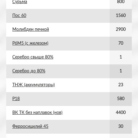
Сурьма
800
Пос 60
1560
Молибден печной
2900
Р6М5 (с железом)
70
Серебро свыше 80%
1
Серебро до 80%
1
ТНЖ (аккумуляторы)
23
Р18
580
ВК ТК без наплавок (нов)
4400
Ферросицилий 45
30