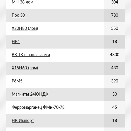
МН 38 лом
304
Пос 30
780
Х20Н80 (лом)
550
НК1
18
ВК ТК с наплавками
4300
Х15Н60 (лом)
430
Р6М5
390
Магниты 24ЮНДК
30
Ферромарганец ФМн-70-78
45
НК Импорт
18