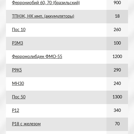
Феррониобий 60, 70 (бразильский)
900
ТПНЖ, НК имп. (аккумуляторы)
18
Пос 10
260
Р3М3
100
Ферромолибден ФМО-55
1200
Р9К5
290
МН30
240
Пос 50
1300
Р12
340
Р18 с железом
70