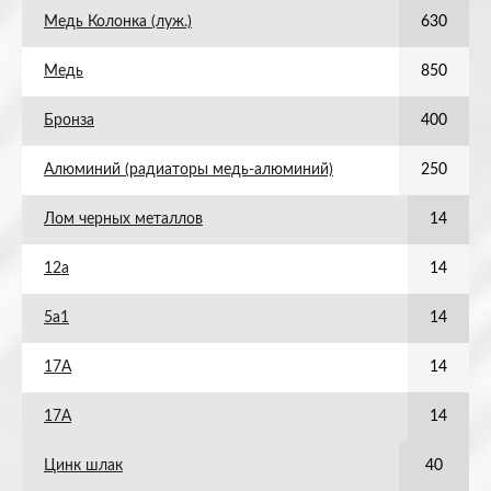
Медь Колонка (луж.)
630
Медь
850
Бронза
400
Алюминий (радиаторы медь-алюминий)
250
Лом черных металлов
14
12а
14
5а1
14
17А
14
17А
14
Цинк шлак
40