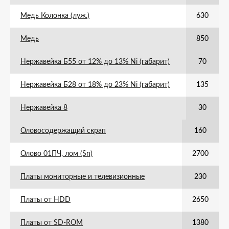
Медь Колонка (луж.)
630
Медь
850
Нержавейка Б55 от 12% до 13% Ni (габарит)
70
Нержавейка Б28 от 18% до 23% Ni (габарит)
135
Нержавейка 8
30
Оловосодержащий скрап
160
Олово 01ПЧ, лом (Sn)
2700
Платы мониторные и телевизионные
230
Платы от HDD
2650
Платы от SD-ROM
1380