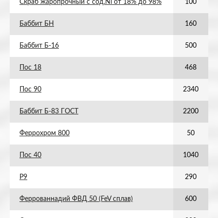
Скраб жаропрочный с сод.Ni от 18% до 98%
100
Баббит БН
160
Баббит Б-16
500
Пос 18
468
Пос 90
2340
Баббит Б-83 ГОСТ
2200
Феррохром 800
50
Пос 40
1040
Р9
290
Феррованнадий ФВД 50 (FeV сплав)
600