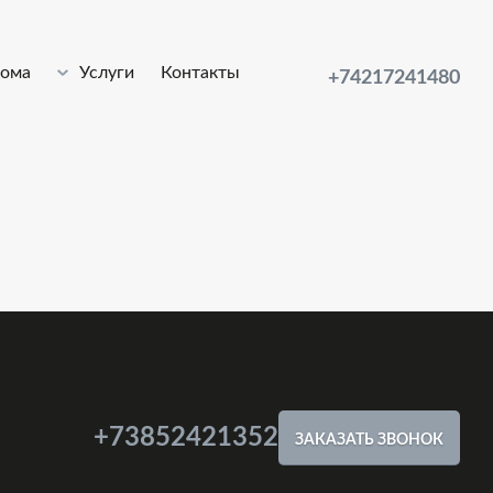
лома
Услуги
Контакты
+74217241480
+73852421352
ЗАКАЗАТЬ ЗВОНОК