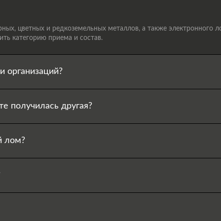
ых, цветных и редкоземельных металлов, а также электронного лом
ть категорию приема и состав.
и организаций?
те получилась другая?
й лом?
?