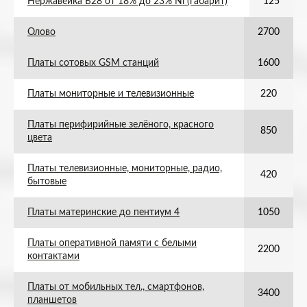
Нержавейка Б28 от 18% до 23% Ni (габарит)
125
Олово
2700
Платы сотовых GSM станций
1600
Платы мониторные и телевизионные
220
Платы перифирийные зелёного, красного
850
цвета
Платы телевизионные, мониторные, радио,
420
бытовые
Платы материнские до пентиум 4
1050
Платы оперативной памяти с белыми
2200
контактами
Платы от мобильных тел., смартфонов,
3400
планшетов