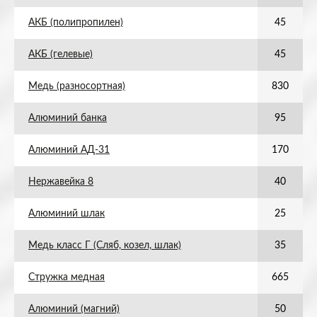
АКБ (полипропилен)
45
АКБ (гелевые)
45
Медь (разносортная)
830
Алюминий банка
95
Алюминий АД-31
170
Нержавейка 8
40
Алюминий шлак
25
Медь класс Г (Сляб, козел, шлак)
35
Стружка медная
665
Алюминий (магний)
50