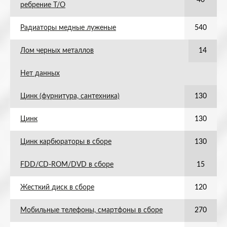
40
ребрение Т/О
Радиаторы медные луженые
540
Лом черных металлов
14
Нет данных
Цинк (фурнитура, сантехника)
130
Цинк
130
Цинк карбюраторы в сборе
130
FDD/CD-ROM/DVD в сборе
15
Жесткий диск в сборе
120
Мобильные телефоны, смартфоны в сборе
270