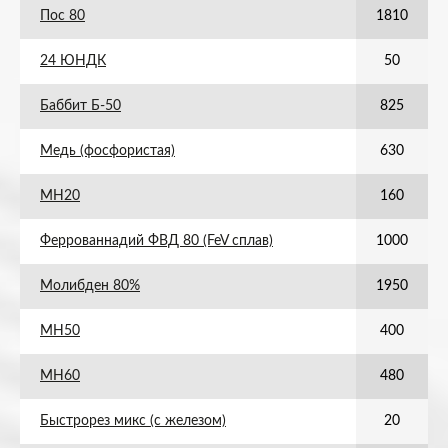
Пос 80
1810
24 ЮНДК
50
Баббит Б-50
825
Медь (фосфористая)
630
МН20
160
Феррованнадий ФВД 80 (FeV сплав)
1000
Молибден 80%
1950
МН50
400
МН60
480
Быстрорез микс (с железом)
20