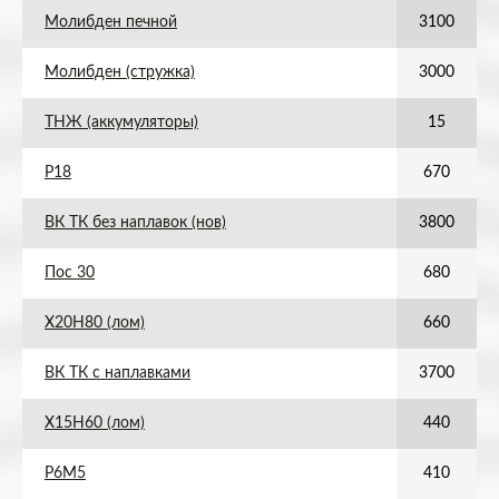
Молибден печной
3100
Молибден (стружка)
3000
ТНЖ (аккумуляторы)
15
Р18
670
ВК ТК без наплавок (нов)
3800
Пос 30
680
Х20Н80 (лом)
660
ВК ТК с наплавками
3700
Х15Н60 (лом)
440
Р6М5
410