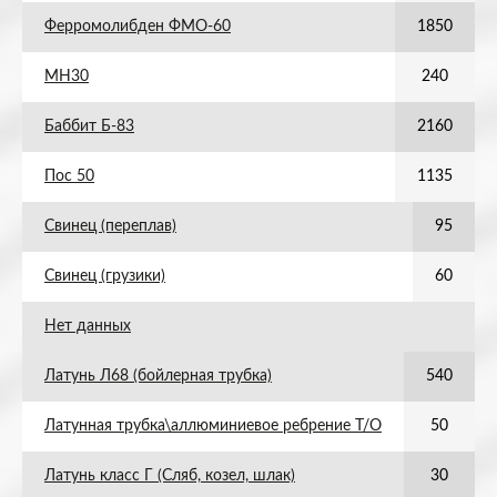
Ферромолибден ФМО-60
1850
МН30
240
Баббит Б-83
2160
Пос 50
1135
Свинец (переплав)
95
Свинец (грузики)
60
Нет данных
Латунь Л68 (бойлерная трубка)
540
Латунная трубка\аллюминиевое ребрение Т/О
50
Латунь класс Г (Сляб, козел, шлак)
30