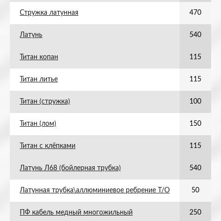
Стружка латунная
470
Латунь
540
Титан копан
115
Титан литье
115
Титан (стружка)
100
Титан (лом)
150
Титан с клёпками
115
Латунь Л68 (бойлерная трубка)
540
Латунная трубка\аллюминиевое ребрение Т/О
50
ПФ кабель медный многожильный
250