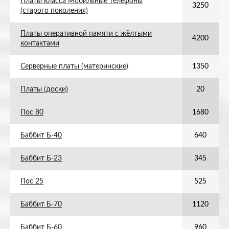
Платы класса Мобильные телефоны
3250
(старого поколения)
Платы оперативной памяти с жёлтыми
4200
контактами
Серверные платы (материнские)
1350
Платы (доски)
20
Пос 80
1680
Баббит Б-40
640
Баббит Б-23
345
Пос 25
525
Баббит Б-70
1120
Баббит Б-60
960