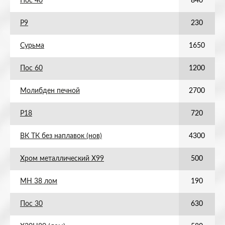
Пос 40
840
Р9
230
Сурьма
1650
Пос 60
1200
Молибден печной
2700
Р18
720
ВК ТК без наплавок (нов)
4300
Хром металлический Х99
500
МН 38 лом
190
Пос 30
630