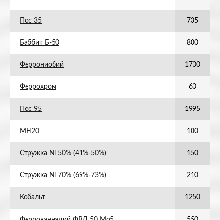
Пос 35
735
Баббит Б-50
800
Феррониобий
1700
Феррохром
60
Пос 95
1995
МН20
100
Стружка Ni 50% (41%-50%)
150
Стружка Ni 70% (69%-73%)
210
Кобальт
1250
Феррованнадий ФВД 50 Мо5
550