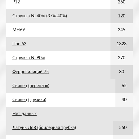
Р12
260
Стружка Ni 40% (37%-40%)
120
МН69
345
Пос 63
1323
Стружка Ni 90%
270
Ферросилиций 75
30
Свинец (переплав)
65
Свинец (грузики)
40
Нет данных
Латунь Л68 (бойлерная трубка)
550