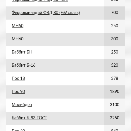
Феррованнадий ФВД 80 (FeV сплав)
700
МН50
250
МН60
300
Баббит БН
250
Баббит Б-16
520
Пос 18
378
Пос 90
1890
Молибден
3100
Баббит Б-83 ГОСТ
2250