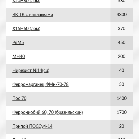
Х20Н80 (лом)
580
ВК ТК с наплавками
4300
Х15Н60 (лом)
370
Р6М5
450
МН40
200
Нирезист Ni14(cu)
40
Ферромарганец ФМн-70-78
50
Пос 70
1400
Феррониобий 60, 70 (бразильский)
1700
Припой ПОССу4-14
20