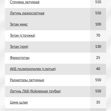
Стружка латунная
510
Латунь разносортная
550
Титан микс
100
Титан (стружка)
70
Титан (лом)
130
Ферротитан
25
АКБ полипропилен (слитые)
40
Радиаторы латунные
550
Латунь Л68 (бойлерная трубка)
550
Цинк шлак
35