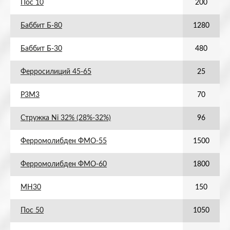
Пос 10
200
Баббит Б-80
1280
Баббит Б-30
480
Ферросилиций 45-65
25
Р3М3
70
Стружка Ni 32% (28%-32%)
96
Ферромолибден ФМО-55
1500
Ферромолибден ФМО-60
1800
МН30
150
Пос 50
1050