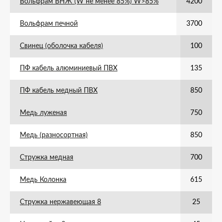
Вольфрам ВНЖ (W не менее 85%) W>85%
4200
Вольфрам печной
3700
Свинец (оболочка кабеля)
100
ПФ кабель алюминиевый ПВХ
135
ПФ кабель медный ПВХ
850
Медь луженая
750
Медь (разносортная)
850
Стружка медная
700
Медь Колонка
615
Стружка нержавеющая 8
25