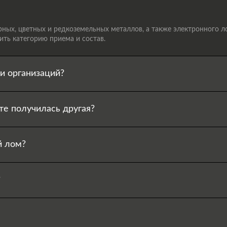
ых, цветных и редкоземельных металлов, а также электронного лом
ть категорию приема и состав.
и организаций?
те получилась другая?
й лом?
?