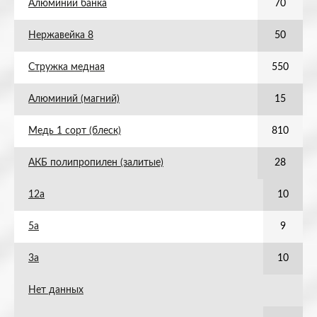
Алюминий банка
70
Нержавейка 8
50
Стружка медная
550
Алюминий (магний)
15
Медь 1 сорт (блеск)
810
АКБ полипропилен (залитые)
28
12а
10
5а
9
3а
10
Нет данных