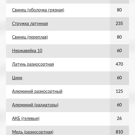
Свинец (оболочка грязная)
80
Стружка латунная
235
Свинец (переплав)
80
Нержавейка 10
60
Латунь разносортная
470
Цинк
60
Алюминий разносортный
125
Алюминий (радиаторы)
60
АКБ (гелевые)
26
Медь (разносортная)
810