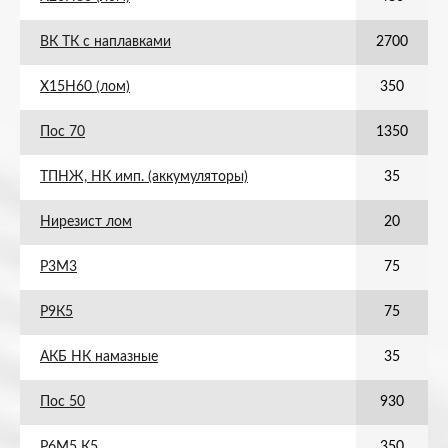
ВК ТК с наплавками
2700
Х15Н60 (лом)
350
Пос 70
1350
ТПНЖ, НК имп. (аккумуляторы)
35
Нирезист лом
20
Р3М3
75
Р9К5
75
АКБ НК намазные
35
Пос 50
930
Р6М5 К5
350