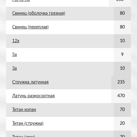
Свинец (оболочка грязная)
80
Свинец (переплав)
80
12а
10
5а
9
3а
10
Стружка латунная
235
Латунь разносортная
470
Титан копан
70
Титан (стружка)
20