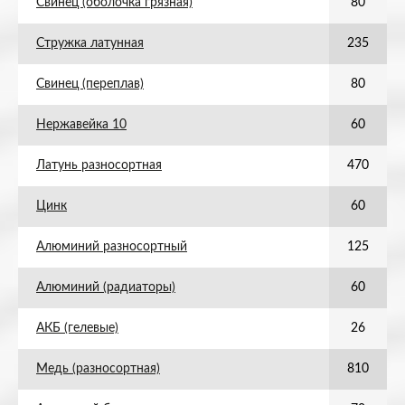
Свинец (оболочка грязная)
80
Стружка латунная
235
Свинец (переплав)
80
Нержавейка 10
60
Латунь разносортная
470
Цинк
60
Алюминий разносортный
125
Алюминий (радиаторы)
60
АКБ (гелевые)
26
Медь (разносортная)
810