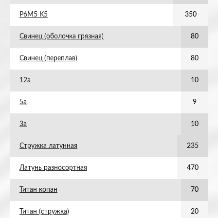
Р6М5 К5
350
Свинец (оболочка грязная)
80
Свинец (переплав)
80
12а
10
5а
9
3а
10
Стружка латунная
235
Латунь разносортная
470
Титан копан
70
Титан (стружка)
20