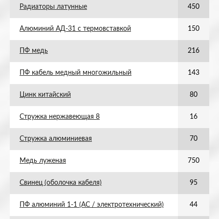
Радиаторы латунные
450
Алюминий АД-31 с термовставкой
150
ПФ медь
216
ПФ кабель медный многожильный
143
Цинк китайский
80
Стружка нержавеющая 8
16
Стружка алюминиевая
70
Медь луженая
750
Свинец (оболочка кабеля)
95
ПФ алюминий 1-1 (АС / электротехнический)
44