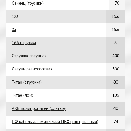
Свинец (грузики)
70
12а
15.6
3а
15.6
16А стружка
3
Стружка латунная
400
Латунь разносортная
530
Титан (стружка)
80
Титан (лом)
135
АКБ полипропилен (слитые)
40
ПФ кабель алюминиевый ПВХ (контрольный)
74