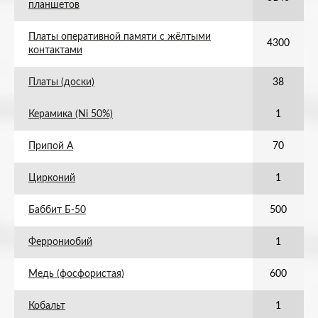
планшетов
Платы оперативной памяти с жёлтыми
4300
контактами
Платы (доски)
38
Керамика (Ni 50%)
1
Припой А
70
Цирконий
1
Баббит Б-50
500
Феррониобий
1
Медь (фосфористая)
600
Кобальт
1