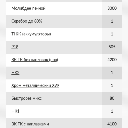
Молибден печной
3000
Серебро до 80%
1
ТНЖ (аккумуляторы)
1
Р18
505
ВК ТК без наплавок (нов)
4200
НК2
1
Хром металлический Х99
1
Быстрорез микс
80
НК1
1
ВК ТК с наплавками
4100