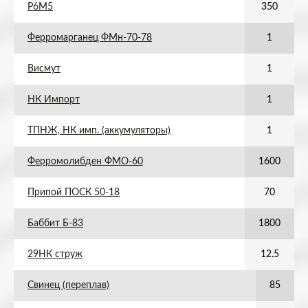
Р6М5
350
Ферромарганец ФМн-70-78
1
Висмут
1
НК Импорт
1
ТПНЖ, НК имп. (аккумуляторы)
1
Ферромолибден ФМО-60
1600
Припой ПОСК 50-18
70
Баббит Б-83
1800
29НК струж
12.5
Свинец (переплав)
85