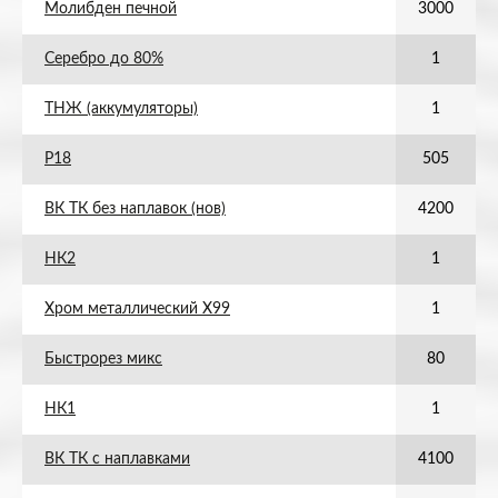
Молибден печной
3000
Серебро до 80%
1
ТНЖ (аккумуляторы)
1
Р18
505
ВК ТК без наплавок (нов)
4200
НК2
1
Хром металлический Х99
1
Быстрорез микс
80
НК1
1
ВК ТК с наплавками
4100