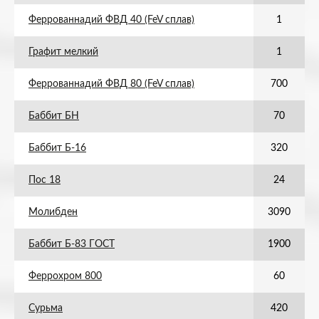
Феррованнадий ФВД 40 (FeV сплав)
1
Графит мелкий
1
Феррованнадий ФВД 80 (FeV сплав)
700
Баббит БН
70
Баббит Б-16
320
Пос 18
24
Молибден
3090
Баббит Б-83 ГОСТ
1900
Феррохром 800
60
Сурьма
420