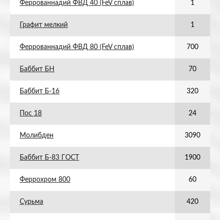
Феррованнадий ФВД 40 (FeV сплав)
1
Графит мелкий
1
Феррованнадий ФВД 80 (FeV сплав)
700
Баббит БН
70
Баббит Б-16
320
Пос 18
24
Молибден
3090
Баббит Б-83 ГОСТ
1900
Феррохром 800
60
Сурьма
420