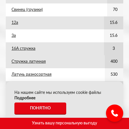
Свинец (грузики)
70
12а
15.6
3а
15.6
16А стружка
3
Стружка латунная
400
Латунь разносортная
530
Титан (стружка)
80
На нашем сайте мы используем cookie файлы
Подробнее
Титан (лом)
135
ПОНЯТНО
АКБ полипропилен (слитые)
40
Узнать вашу персональную выгоду
ПФ кабель алюминиевый ПВХ (контрольный)
74