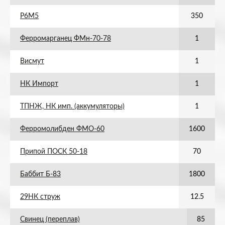
Р6М5
350
Ферромарганец ФМн-70-78
1
Висмут
1
НК Импорт
1
ТПНЖ, НК имп. (аккумуляторы)
1
Ферромолибден ФМО-60
1600
Припой ПОСК 50-18
70
Баббит Б-83
1800
29НК струж
12.5
Свинец (переплав)
85