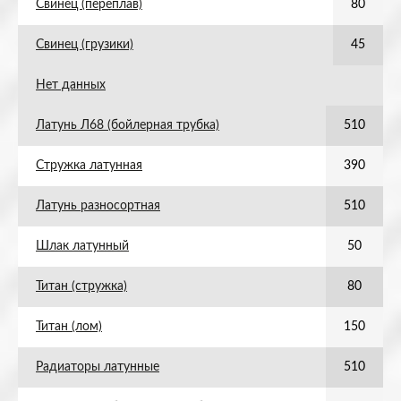
Свинец (переплав)
80
Свинец (грузики)
45
Нет данных
Латунь Л68 (бойлерная трубка)
510
Стружка латунная
390
Латунь разносортная
510
Шлак латунный
50
Титан (стружка)
80
Титан (лом)
150
Радиаторы латунные
510