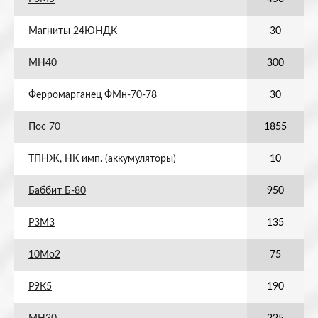
Магниты 24ЮНДК
30
МН40
300
Ферромарганец ФМн-70-78
30
Пос 70
1855
ТПНЖ, НК имп. (аккумуляторы)
10
Баббит Б-80
950
Р3М3
135
10Мо2
75
Р9К5
190