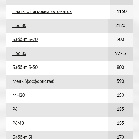
Платы от игровых автоматов
1150
Пос 80
2120
Баббит Б-70
900
Пос 35
927.5
Баббит Б-50
800
Медь (фосфористая)
590
МН20
150
Р6
135
Р6М3
135
Баббит БН
170