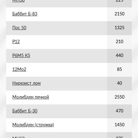
МН30
225
Баббит Б-83
2150
Пос 50
1325
Р12
210
Р6М5 К5
440
12Мо2
85
Нирезист лом
40
Молибден печной
2550
Баббит Б-30
470
Молибден (стружка)
1450