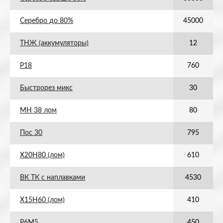
Серебро до 80%
45000
ТНЖ (аккумуляторы)
12
Р18
760
Быстрорез микс
30
МН 38 лом
80
Пос 30
795
Х20Н80 (лом)
610
ВК ТК с наплавками
4530
Х15Н60 (лом)
410
Р6М5
450