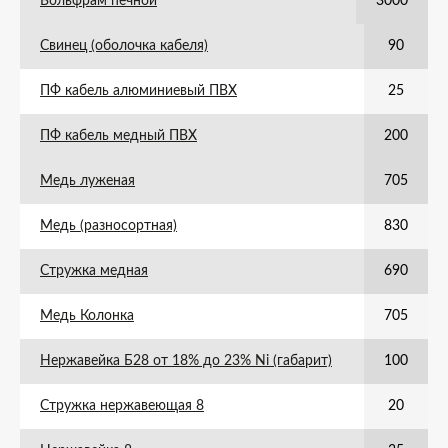
Вольфрам печной
3000
Свинец (оболочка кабеля)
90
ПФ кабель алюминиевый ПВХ
25
ПФ кабель медный ПВХ
200
Медь луженая
705
Медь (разносортная)
830
Стружка медная
690
Медь Колонка
705
Нержавейка Б28 от 18% до 23% Ni (габарит)
100
Стружка нержавеющая 8
20