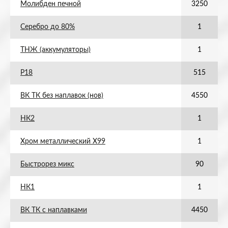
Молибден печной
3250
Серебро до 80%
1
ТНЖ (аккумуляторы)
1
Р18
515
ВК ТК без наплавок (нов)
4550
НК2
1
Хром металлический Х99
1
Быстрорез микс
90
НК1
1
ВК ТК с наплавками
4450