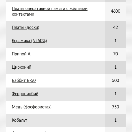
Платы оперативной памяти с жёлтыми
4600
контактами
Платы (доски)
42
Керамика (Ni 50%)
1
Припой А
70
Цирконий
1
Баббит Б-50
500
Феррониобий
1
Медь (фосфористая)
750
Кобальт
1