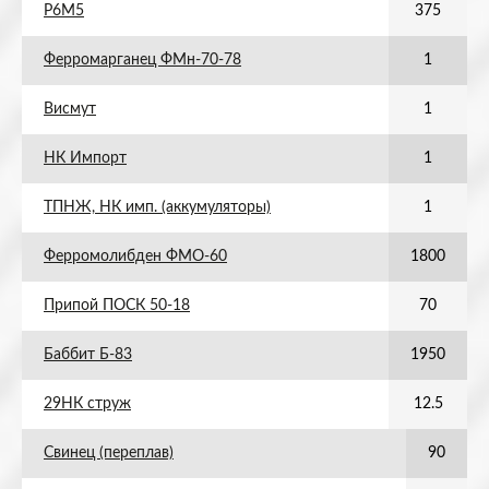
Р6М5
375
Ферромарганец ФМн-70-78
1
Висмут
1
НК Импорт
1
ТПНЖ, НК имп. (аккумуляторы)
1
Ферромолибден ФМО-60
1800
Припой ПОСК 50-18
70
Баббит Б-83
1950
29НК струж
12.5
Свинец (переплав)
90