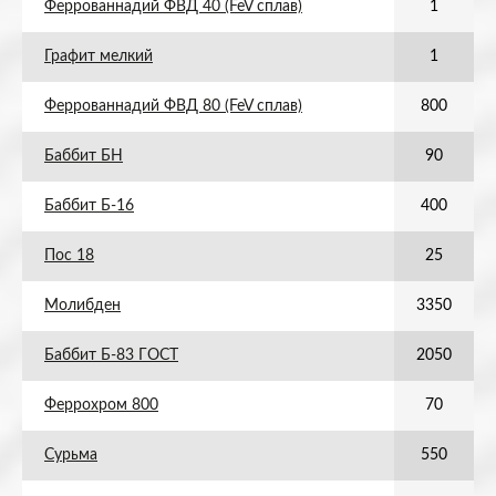
Феррованнадий ФВД 40 (FeV сплав)
1
Графит мелкий
1
Феррованнадий ФВД 80 (FeV сплав)
800
Баббит БН
90
Баббит Б-16
400
Пос 18
25
Молибден
3350
Баббит Б-83 ГОСТ
2050
Феррохром 800
70
Сурьма
550