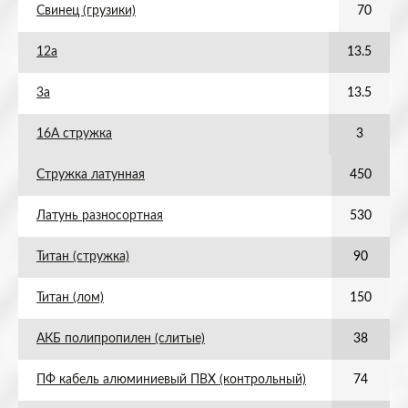
Свинец (грузики)
70
12а
13.5
3а
13.5
16А стружка
3
Стружка латунная
450
Латунь разносортная
530
Титан (стружка)
90
Титан (лом)
150
АКБ полипропилен (слитые)
38
ПФ кабель алюминиевый ПВХ (контрольный)
74