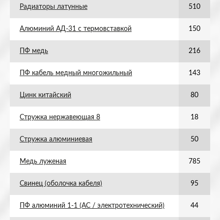
Радиаторы латунные
510
Алюминий АД-31 с термовставкой
150
ПФ медь
216
ПФ кабель медный многожильный
143
Цинк китайский
80
Стружка нержавеющая 8
18
Стружка алюминиевая
50
Медь луженая
785
Свинец (оболочка кабеля)
95
ПФ алюминий 1-1 (АС / электротехнический)
44