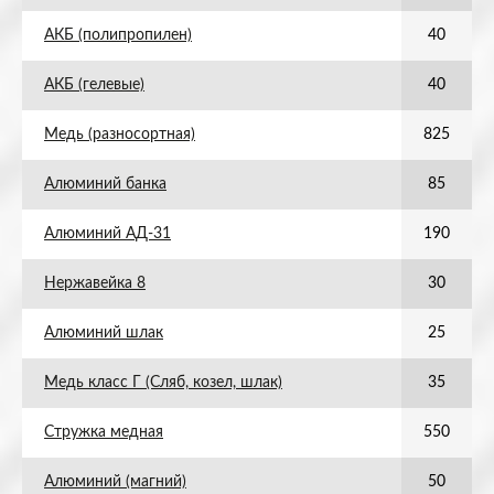
АКБ (полипропилен)
40
АКБ (гелевые)
40
Медь (разносортная)
825
Алюминий банка
85
Алюминий АД-31
190
Нержавейка 8
30
Алюминий шлак
25
Медь класс Г (Сляб, козел, шлак)
35
Стружка медная
550
Алюминий (магний)
50