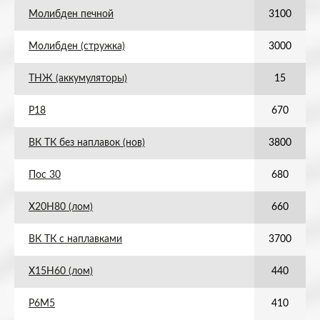
Молибден печной
3100
Молибден (стружка)
3000
ТНЖ (аккумуляторы)
15
Р18
670
ВК ТК без наплавок (нов)
3800
Пос 30
680
Х20Н80 (лом)
660
ВК ТК с наплавками
3700
Х15Н60 (лом)
440
Р6М5
410