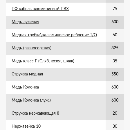
ПФ кабель алюминиевый ПВХ
75
Медь луженая
600
Медная трубка\аллюминиевое ребрение Т/О
60
Медь (разносортная)
825
Медь класс Г (Сляб, козел, шлак)
35
Стружка медная
550
Медь Колонка
600
Медь Колонка (луж.)
600
Стружка нержавеющая 8
20
Нержавейка 10
30