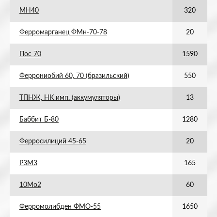
МН40
320
Ферромарганец ФМн-70-78
20
Пос 70
1590
Феррониобий 60, 70 (бразильский)
550
ТПНЖ, НК имп. (аккумуляторы)
13
Баббит Б-80
1280
Ферросилиций 45-65
20
Р3М3
165
10Мо2
60
Ферромолибден ФМО-55
1650