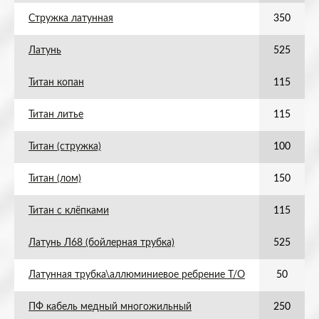
Стружка латунная
350
Латунь
525
Титан копан
115
Титан литье
115
Титан (стружка)
100
Титан (лом)
150
Титан с клёпками
115
Латунь Л68 (бойлерная трубка)
525
Латунная трубка\аллюминиевое ребрение Т/О
50
ПФ кабель медный многожильный
250