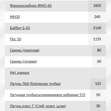
Ферромолибден ФМО-60
1850
МН30
240
Баббит Б-83
2160
Пос 50
1135
Свинец (переплав)
80
Свинец (грузики)
60
Нет данных
Латунь Л68 (бойлерная трубка)
525
Латунная трубка\аллюминиевое ребрение Т/О
50
Латунь класс Г (Сляб, козел, шлак)
30