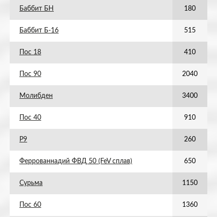
Баббит БН
180
Баббит Б-16
515
Пос 18
410
Пос 90
2040
Молибден
3400
Пос 40
910
Р9
260
Феррованнадий ФВД 50 (FeV сплав)
650
Сурьма
1150
Пос 60
1360