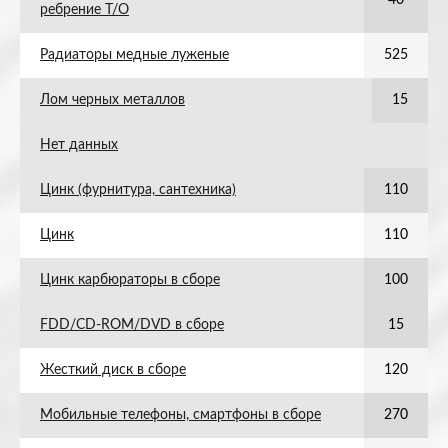
40
ребрение Т/О
Радиаторы медные луженые
525
Лом черных металлов
15
Нет данных
Цинк (фурнитура, сантехника)
110
Цинк
110
Цинк карбюраторы в сборе
100
FDD/CD-ROM/DVD в сборе
15
Жесткий диск в сборе
120
Мобильные телефоны, смартфоны в сборе
270