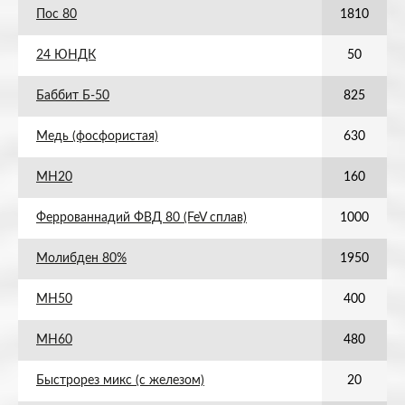
Пос 80
1810
24 ЮНДК
50
Баббит Б-50
825
Медь (фосфористая)
630
МН20
160
Феррованнадий ФВД 80 (FeV сплав)
1000
Молибден 80%
1950
МН50
400
МН60
480
Быстрорез микс (с железом)
20