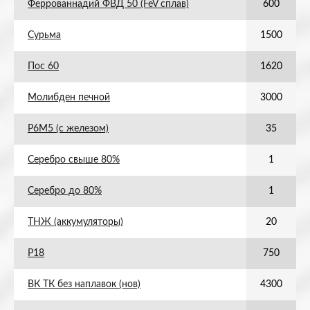
Феррованнадий ФВД 50 (FeV сплав)
600
Сурьма
1500
Пос 60
1620
Молибден печной
3000
Р6М5 (с железом)
35
Серебро свыше 80%
1
Серебро до 80%
1
ТНЖ (аккумуляторы)
20
Р18
750
ВК ТК без наплавок (нов)
4300