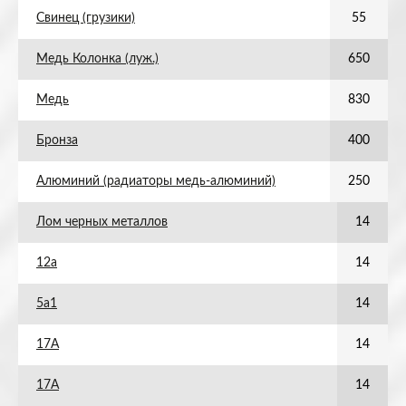
Свинец (грузики)
55
Медь Колонка (луж.)
650
Медь
830
Бронза
400
Алюминий (радиаторы медь-алюминий)
250
Лом черных металлов
14
12а
14
5а1
14
17А
14
17А
14