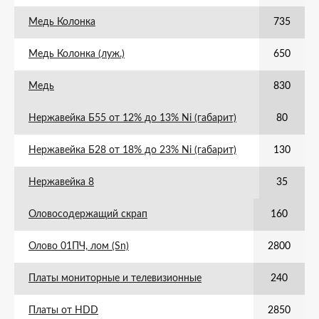
Медь Колонка
735
Медь Колонка (луж.)
650
Медь
830
Нержавейка Б55 от 12% до 13% Ni (габарит)
80
Нержавейка Б28 от 18% до 23% Ni (габарит)
130
Нержавейка 8
35
Оловосодержащий скрап
160
Олово 01ПЧ, лом (Sn)
2800
Платы мониторные и телевизионные
240
Платы от HDD
2850