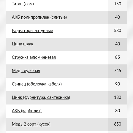
Титан (лом)
150
АКБ полипропилен (слитые)
40
Радиаторы латунные
530
Цинк шлак
40
Стружка алюминиевая
85
Медь луженая
745
Свинец (оболочка кабеля)
90
Цинк (фурнитура, сантехника)
130
АКБ (карболит)
30
Медь 2 сорт (кусок)
650