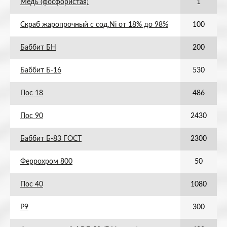
Медь (фосфористая)
1
Скраб жаропрочный с сод.Ni от 18% до 98%
100
Баббит БН
200
Баббит Б-16
530
Пос 18
486
Пос 90
2430
Баббит Б-83 ГОСТ
2300
Феррохром 800
50
Пос 40
1080
Р9
300