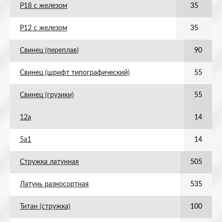
Р18 с железом
35
Р12 с железом
35
Свинец (переплав)
90
Свинец (шрифт типографический)
55
Свинец (грузики)
55
12а
14
5а1
14
Стружка латунная
505
Латунь разносортная
535
Титан (стружка)
100