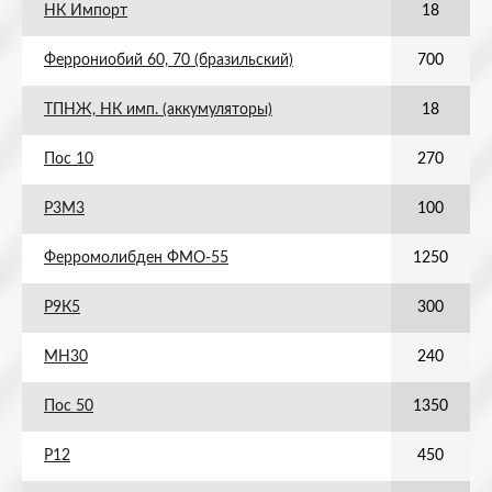
НК Импорт
18
Феррониобий 60, 70 (бразильский)
700
ТПНЖ, НК имп. (аккумуляторы)
18
Пос 10
270
Р3М3
100
Ферромолибден ФМО-55
1250
Р9К5
300
МН30
240
Пос 50
1350
Р12
450