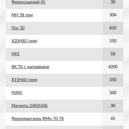
Ферросицилий 45
30
МН 38 лом
304
Пос 30
810
Х20Н80 (лом)
550
НК1
18
ВК ТК с наплавками
4200
Х15Н60 (лом)
350
Р6М5
500
Магниты 24ЮНДК
30
Ферромарганец ФМн-70-78
45