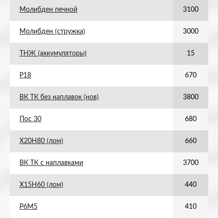
Молибден печной
3100
Молибден (стружка)
3000
ТНЖ (аккумуляторы)
15
Р18
670
ВК ТК без наплавок (нов)
3800
Пос 30
680
Х20Н80 (лом)
660
ВК ТК с наплавками
3700
Х15Н60 (лом)
440
Р6М5
410