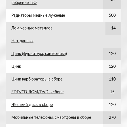
40
ребрение Т/О
Радиаторы медные луженые
500
Лом черных металлов
14
Нет данных
Цинк (фурнитура, сантехника)
120
Цинк
120
Цинк карбюраторы в сборе
110
FDD/CD-ROM/DVD в сборе
15
Жесткий диск в сборе
120
Мобильные телефоны, смартфоны в сборе
270