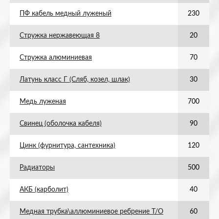
ПФ кабель медный луженый
230
Стружка нержавеющая 8
20
Стружка алюминиевая
70
Латунь класс Г (Сляб, козел, шлак)
30
Медь луженая
700
Свинец (оболочка кабеля)
90
Цинк (фурнитура, сантехника)
120
Радиаторы
500
АКБ (карболит)
40
Медная трубка\аллюминиевое ребрение Т/О
60