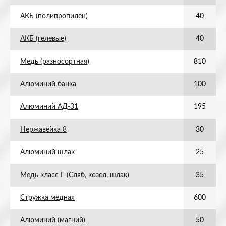
АКБ (полипропилен)
40
АКБ (гелевые)
40
Медь (разносортная)
810
Алюминий банка
100
Алюминий АД-31
195
Нержавейка 8
30
Алюминий шлак
25
Медь класс Г (Сляб, козел, шлак)
35
Стружка медная
600
Алюминий (магний)
50