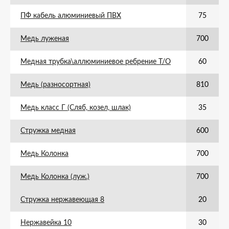
ПФ кабель алюминиевый ПВХ
75
Медь луженая
700
Медная трубка\аллюминиевое ребрение Т/О
60
Медь (разносортная)
810
Медь класс Г (Сляб, козел, шлак)
35
Стружка медная
600
Медь Колонка
700
Медь Колонка (луж.)
700
Стружка нержавеющая 8
20
Нержавейка 10
30