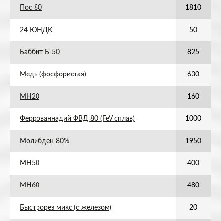
Пос 80
1810
24 ЮНДК
50
Баббит Б-50
825
Медь (фосфористая)
630
МН20
160
Феррованнадий ФВД 80 (FeV сплав)
1000
Молибден 80%
1950
МН50
400
МН60
480
Быстрорез микс (с железом)
20