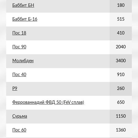
Баббит БН
180
Баббит Б-16
515
Пос 18
410
Пос 90
2040
Молибден
3400
Пос 40
910
Р9
260
Феррованнадий ФВД 50 (FeV сплав)
650
Сурьма
1150
Пос 60
1360