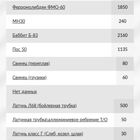
Ферромолибден ФМО-60
1850
МН30
240
Баббит Б-83
2160
Пос 50
1135
Свинец (переплав)
80
Свинец (грузики)
60
Нет данных
Латунь Л68 (бойлерная трубка)
500
Латунная трубка\аллюминиевое ребрение Т/О
50
Латунь класс Г (Сляб, козел, шлак)
30