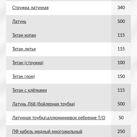
Стружка латунная
340
Латунь
500
Титан копан
115
Титан литье
115
Титан (стружка)
100
Титан (лом)
150
Титан с клёпками
115
Латунь Л68 (бойлерная трубка)
500
Латунная трубка\аллюминиевое ребрение Т/О
50
ПФ кабель медный многожильный
250