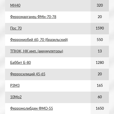
МН40
320
Ферромарганец ФМн-70-78
20
Пос 70
1590
Феррониобий 60, 70 (бразильский)
550
ТПНЖ, НК имп. (аккумуляторы)
13
Баббит Б-80
1280
Ферросилиций 45-65
20
Р3М3
165
10Мо2
60
Ферромолибден ФМО-55
1650