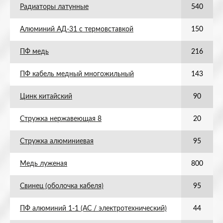
Радиаторы латунные
540
Алюминий АД-31 с термовставкой
150
ПФ медь
216
ПФ кабель медный многожильный
143
Цинк китайский
90
Стружка нержавеющая 8
20
Стружка алюминиевая
95
Медь луженая
800
Свинец (оболочка кабеля)
95
ПФ алюминий 1-1 (АС / электротехнический)
44