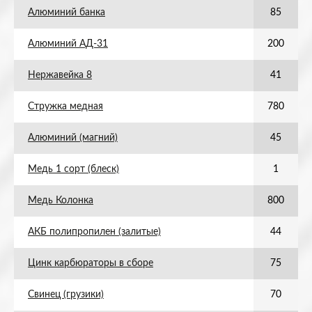
Алюминий банка
85
Алюминий АД-31
200
Нержавейка 8
41
Стружка медная
780
Алюминий (магний)
45
Медь 1 сорт (блеск)
1
Медь Колонка
800
АКБ полипропилен (залитые)
44
Цинк карбюраторы в сборе
75
Свинец (грузики)
70