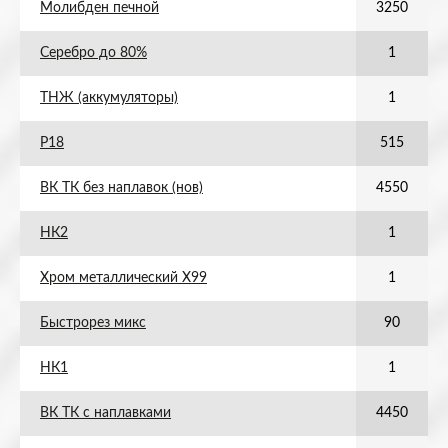
Молибден печной
3250
Серебро до 80%
1
ТНЖ (аккумуляторы)
1
Р18
515
ВК ТК без наплавок (нов)
4550
НК2
1
Хром металлический Х99
1
Быстрорез микс
90
НК1
1
ВК ТК с наплавками
4450