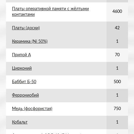
Платы оперативной памяти с жёлтыми
4600
контактами
Платы (доски)
42
Керамика (Ni 50%)
1
Припой А
70
Цирконий
1
Баббит Б-50
500
Феррониобий
1
Медь (фосфористая)
750
Кобальт
1