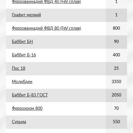
Феррованнадий ФВД 40 (FeV сплав)
1
Графит мелкий
1
Феррованнадий ФВД 80 (FeV сплав)
800
Баббит БН
90
Баббит Б-16
400
Пос 18
25
Молибден
3350
Баббит Б-83 ГОСТ
2050
Феррохром 800
70
Сурьма
550