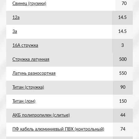
Свинец (грузики)
70
12а
14.5
3а
14.5
16А стружка
3
Стружка латунная
500
Латунь разносортная
550
Титан (стружка)
90
Титан (лом)
150
АКБ полипропилен (слитые)
44
ПФ кабель алюминиевый ПВХ (контрольный)
74