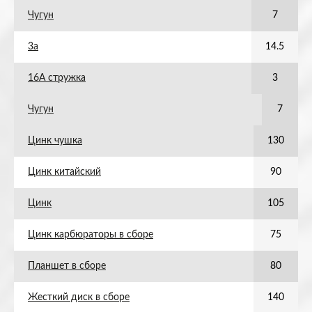
Чугун
7
3а
14.5
16А стружка
3
Чугун
7
Цинк чушка
130
Цинк китайский
90
Цинк
105
Цинк карбюраторы в сборе
75
Планшет в сборе
80
Жесткий диск в сборе
140