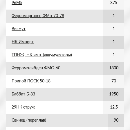
Р6М5
375
Ферромарганец ФМн-70-78
1
Висмут
1
НК Импорт
1
ТПНЖ, НК имп. (аккумуляторы)
1
Ферромолибден ФМО-60
1800
Припой ПОСК 50-18
70
Баббит Б-83
1950
29НК струж
12.5
Свинец (переплав)
90