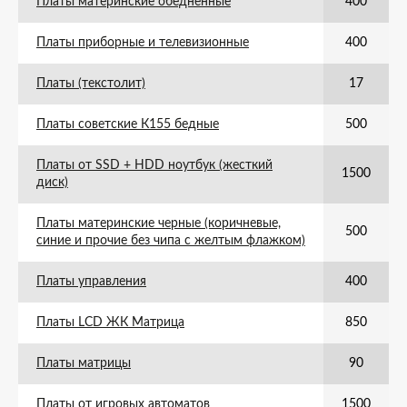
Платы материнские обедненные
400
Платы приборные и телевизионные
400
Платы (текстолит)
17
Платы советские К155 бедные
500
Платы от SSD + HDD ноутбук (жесткий
1500
диск)
Платы материнские черные (коричневые,
500
синие и прочие без чипа с желтым флажком)
Платы управления
400
Платы LCD ЖК Матрица
850
Платы матрицы
90
Платы от игровых автоматов
1500