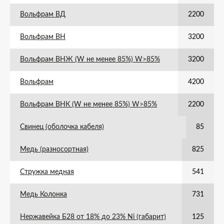
Вольфрам ВД
2200
Вольфрам ВН
3200
Вольфрам ВНЖ (W не менее 85%) W>85%
3200
Вольфрам
4200
Вольфрам ВНК (W не менее 85%) W>85%
2200
Свинец (оболочка кабеля)
85
Медь (разносортная)
825
Стружка медная
541
Медь Колонка
731
Нержавейка Б28 от 18% до 23% Ni (габарит)
125