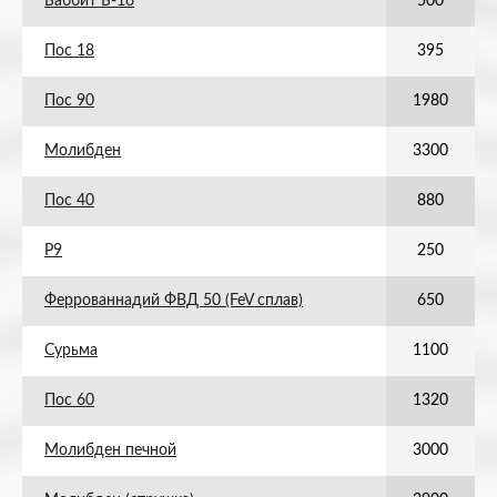
Баббит Б-16
500
Пос 18
395
Пос 90
1980
Молибден
3300
Пос 40
880
Р9
250
Феррованнадий ФВД 50 (FeV сплав)
650
Сурьма
1100
Пос 60
1320
Молибден печной
3000