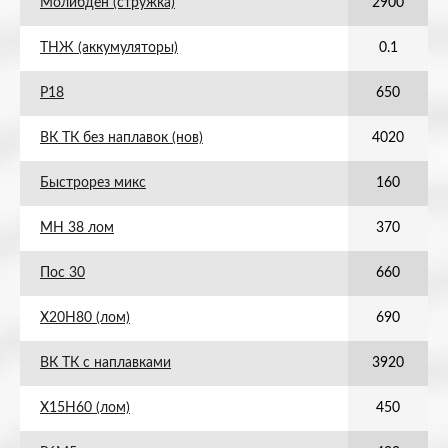
Молибден (стружка)
2900
ТНЖ (аккумуляторы)
0.1
Р18
650
ВК ТК без наплавок (нов)
4020
Быстрорез микс
160
МН 38 лом
370
Пос 30
660
Х20Н80 (лом)
690
ВК ТК с наплавками
3920
Х15Н60 (лом)
450