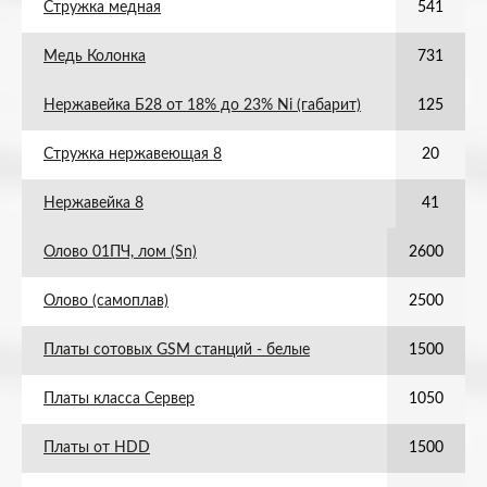
Стружка медная
541
Медь Колонка
731
Нержавейка Б28 от 18% до 23% Ni (габарит)
125
Стружка нержавеющая 8
20
Нержавейка 8
41
Олово 01ПЧ, лом (Sn)
2600
Олово (самоплав)
2500
Платы сотовых GSM станций - белые
1500
Платы класса Сервер
1050
Платы от HDD
1500