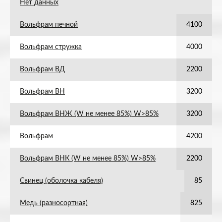
Нет данных
Вольфрам печной
4100
Вольфрам стружка
4000
Вольфрам ВД
2200
Вольфрам ВН
3200
Вольфрам ВНЖ (W не менее 85%) W>85%
3200
Вольфрам
4200
Вольфрам ВНК (W не менее 85%) W>85%
2200
Свинец (оболочка кабеля)
85
Медь (разносортная)
825