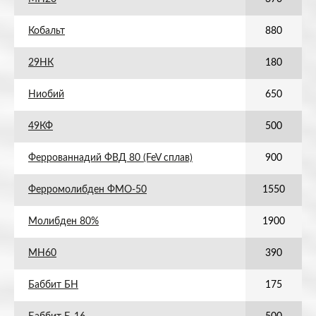
Кобальт
880
29НК
180
Ниобий
650
49КФ
500
Феррованнадий ФВД 80 (FeV сплав)
900
Ферромолибден ФМО-50
1550
Молибден 80%
1900
МН60
390
Баббит БН
175