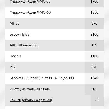
Ферромолибден ФМО-55
1700
Ферромолибден ФМО-60
1850
МН30
370
Баббит Б-83
2100
АКБ НК намазные
0.1
Пос 50
1100
Р12
320
Баббит Б-83 брак (Sn от 80 %, Pb до 1%)
1340
Инструментальная сталь
16
Свинец (оболочка грязная)
85