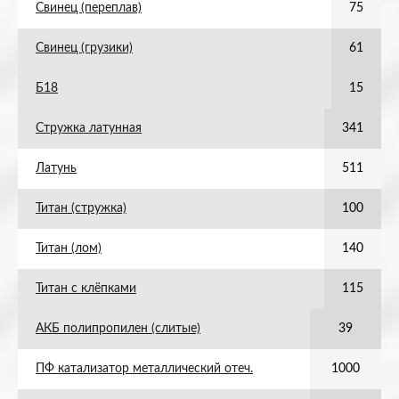
Свинец (переплав)
75
Свинец (грузики)
61
Б18
15
Стружка латунная
341
Латунь
511
Титан (стружка)
100
Титан (лом)
140
Титан с клёпками
115
АКБ полипропилен (слитые)
39
ПФ катализатор металлический отеч.
1000