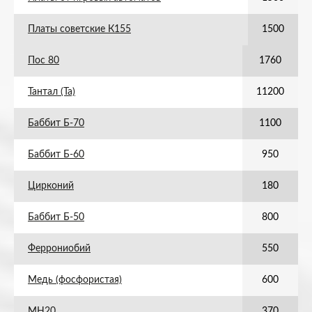
Платы советские К155
1500
Пос 80
1760
Тантал (Та)
11200
Баббит Б-70
1100
Баббит Б-60
950
Цирконий
180
Баббит Б-50
800
Феррониобий
550
Медь (фосфористая)
600
МН20
370