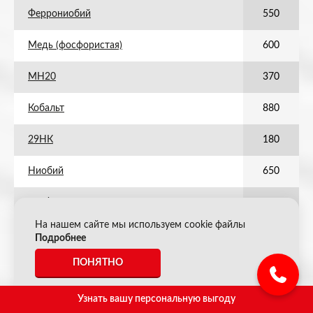
Феррониобий
550
Медь (фосфористая)
600
МН20
370
Кобальт
880
29НК
180
Ниобий
650
49КФ
500
На нашем сайте мы используем cookie файлы
Феррованнадий ФВД 80 (FeV сплав)
900
Подробнее
ПОНЯТНО
Ферромолибден ФМО-50
1550
Молибден 80%
1900
Узнать вашу персональную выгоду