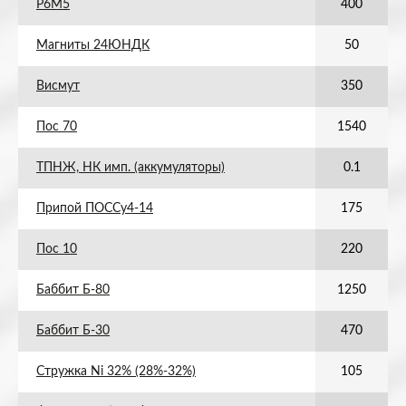
Р6М5
400
Магниты 24ЮНДК
50
Висмут
350
Пос 70
1540
ТПНЖ, НК имп. (аккумуляторы)
0.1
Припой ПОССу4-14
175
Пос 10
220
Баббит Б-80
1250
Баббит Б-30
470
Стружка Ni 32% (28%-32%)
105