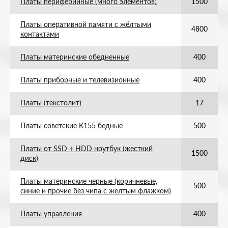
Платы периферийные (много элементов)
1500
Платы оперативной памяти с жёлтыми
4800
контактами
Платы материнские обедненные
400
Платы приборные и телевизионные
400
Платы (текстолит)
17
Платы советские К155 бедные
500
Платы от SSD + HDD ноутбук (жесткий
1500
диск)
Платы материнские черные (коричневые,
500
синие и прочие без чипа с желтым флажком)
Платы управления
400