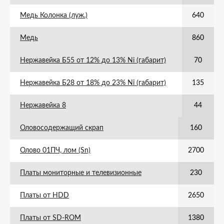
Медь Колонка (луж.)
640
Медь
860
Нержавейка Б55 от 12% до 13% Ni (габарит)
70
Нержавейка Б28 от 18% до 23% Ni (габарит)
135
Нержавейка 8
44
Оловосодержащий скрап
160
Олово 01ПЧ, лом (Sn)
2700
Платы мониторные и телевизионные
230
Платы от HDD
2650
Платы от SD-ROM
1380