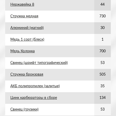
Нержавейка 8
44
Стружка медная
730
Алюминий (магний)
30
Медь 1 сорт (блеск)
1
Медь Колонка
700
Свинец (шрифт типографический)
53
Стружка бронзовая
505
АКБ полипропилен (залитые)
35
Цинк карбюраторы в сборе
134
Свинец (грузики)
53