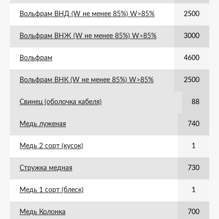
Вольфрам ВНД (W не менее 85%) W>85%
2500
Вольфрам ВНЖ (W не менее 85%) W>85%
3000
Вольфрам
4600
Вольфрам ВНК (W не менее 85%) W>85%
2500
Свинец (оболочка кабеля)
88
Медь луженая
740
Медь 2 сорт (кусок)
1
Стружка медная
730
Медь 1 сорт (блеск)
1
Медь Колонка
700