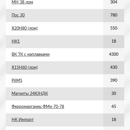
МН 38 лом
304
Пос 30
780
Х20Н80 (лом)
550
НК1
18
ВК ТК с наплавками
4300
Х15Н60 (лом)
430
Р6М5
390
Магниты 24ЮНДК
30
Ферромарганец ФМн-70-78
45
НК Импорт
18