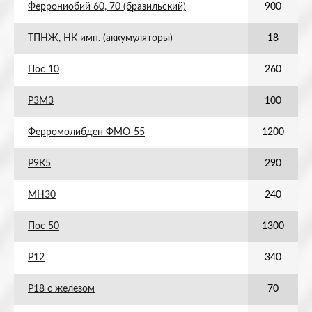
Феррониобий 60, 70 (бразильский)
900
ТПНЖ, НК имп. (аккумуляторы)
18
Пос 10
260
Р3М3
100
Ферромолибден ФМО-55
1200
Р9К5
290
МН30
240
Пос 50
1300
Р12
340
Р18 с железом
70