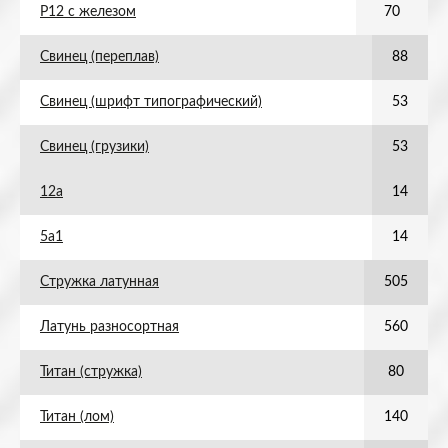
Р12 с железом
70
Свинец (переплав)
88
Свинец (шрифт типографический)
53
Свинец (грузики)
53
12а
14
5а1
14
Стружка латунная
505
Латунь разносортная
560
Титан (стружка)
80
Титан (лом)
140