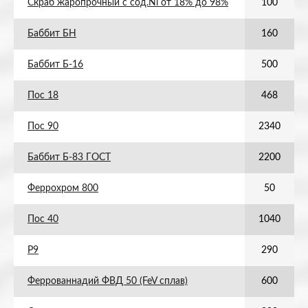
Скраб жаропрочный с сод.Ni от 18% до 98%
100
Баббит БН
160
Баббит Б-16
500
Пос 18
468
Пос 90
2340
Баббит Б-83 ГОСТ
2200
Феррохром 800
50
Пос 40
1040
Р9
290
Феррованнадий ФВД 50 (FeV сплав)
600