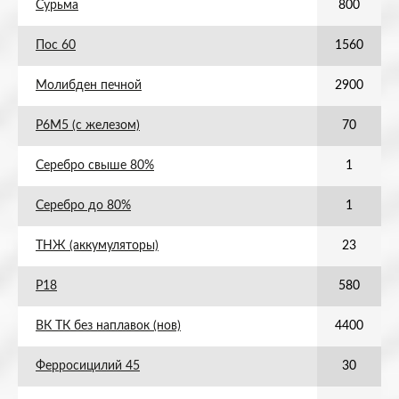
Сурьма
800
Пос 60
1560
Молибден печной
2900
Р6М5 (с железом)
70
Серебро свыше 80%
1
Серебро до 80%
1
ТНЖ (аккумуляторы)
23
Р18
580
ВК ТК без наплавок (нов)
4400
Ферросицилий 45
30