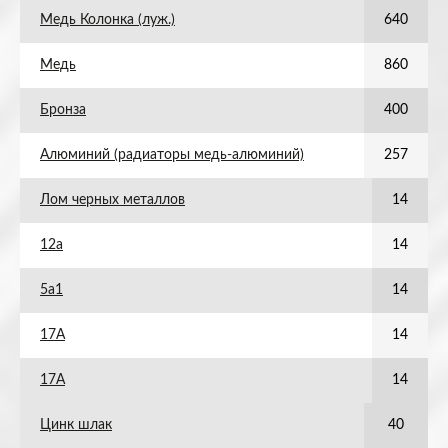
Медь Колонка (луж.)
640
Медь
860
Бронза
400
Алюминий (радиаторы медь-алюминий)
257
Лом черных металлов
14
12а
14
5а1
14
17А
14
17А
14
Цинк шлак
40