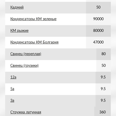
Кадмий
50
Конденсаторы КМ зеленые
90000
КМ рыжие
80000
Конденсаторы КМ Болгария
47000
Свинец (переплав)
80
Свинец (грузики)
50
12а
9.5
5а
9.5
3а
9.5
Стружка латунная
360