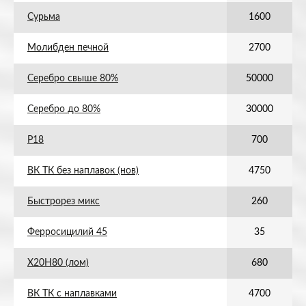
Сурьма
1600
Молибден печной
2700
Серебро свыше 80%
50000
Серебро до 80%
30000
Р18
700
ВК ТК без наплавок (нов)
4750
Быстрорез микс
260
Ферросицилий 45
35
Х20Н80 (лом)
680
ВК ТК с наплавками
4700