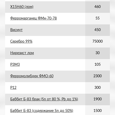
Х15Н60 (лом)
460
Ферромарганец ФМн-70-78
55
Висмут
450
Серебро 99%
75000
Нирезист лом
30
Р3М3
105
Ферромолибден ФМО-60
2300
Р12
300
Баббит Б-83 брак (Sn от 80 %, Pb до 1%)
1900
Баббит Б-83 (содержание Sn до 50%)
1500