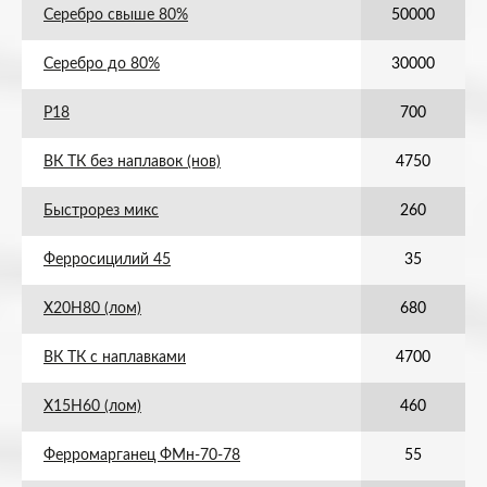
Серебро свыше 80%
50000
Серебро до 80%
30000
Р18
700
ВК ТК без наплавок (нов)
4750
Быстрорез микс
260
Ферросицилий 45
35
Х20Н80 (лом)
680
ВК ТК с наплавками
4700
Х15Н60 (лом)
460
Ферромарганец ФМн-70-78
55