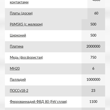
4800
контактами
Платы (доски)
60
Р6М5К5 (с железом)
500
Цирконий
500
Платина
2000000
Медь (фосфористая)
750
МН20
6
Палладий
1000000
ПОССу18-2
23
Феррованнадий ФВД 80 (FeV сплав)
1100