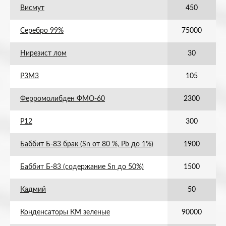
Висмут
450
Серебро 99%
75000
Нирезист лом
30
Р3М3
105
Ферромолибден ФМО-60
2300
Р12
300
Баббит Б-83 брак (Sn от 80 %, Pb до 1%)
1900
Баббит Б-83 (содержание Sn до 50%)
1500
Кадмий
50
Конденсаторы КМ зеленые
90000