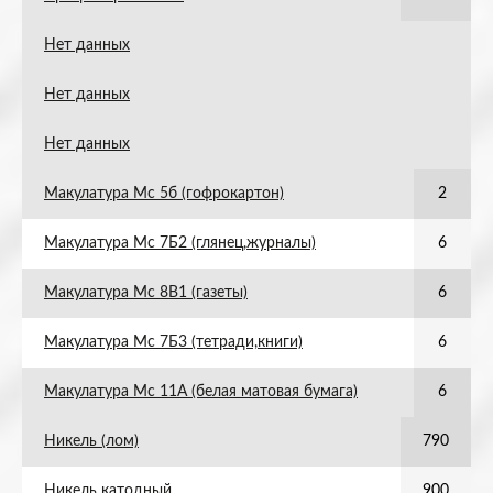
Нет данных
Нет данных
Нет данных
Макулатура Мс 5б (гофрокартон)
2
Макулатура Мс 7Б2 (глянец,журналы)
6
Макулатура Мс 8В1 (газеты)
6
Макулатура Мс 7Б3 (тетради,книги)
6
Макулатура Мс 11А (белая матовая бумага)
6
Никель (лом)
790
Никель катодный
900