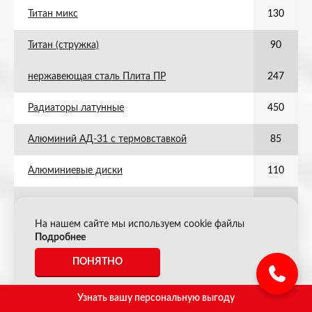
Титан микс
130
Титан (стружка)
90
нержавеющая сталь Плита ПР
247
Радиаторы латунные
450
Алюминий АД-31 с термовставкой
85
Алюминиевые диски
110
Алюминий 1-3 (офсет)
110
На нашем сайте мы используем cookie файлы
Цинк шлак
30
Подробнее
ПОНЯТНО
Алюминий моторный (диски)
110
Стружка нержавеющая 8
14
Узнать вашу персональную выгоду