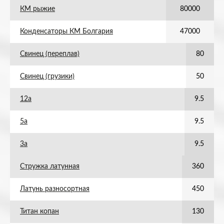
КМ рыжие
80000
Конденсаторы КМ Болгария
47000
Свинец (переплав)
80
Свинец (грузики)
50
12а
9.5
5а
9.5
3а
9.5
Стружка латунная
360
Латунь разносортная
450
Титан копан
130