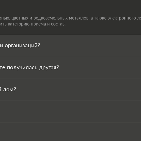
ых, цветных и редкоземельных металлов, а также электронного лом
ть категорию приема и состав.
и организаций?
те получилась другая?
й лом?
?