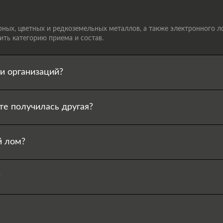
ых, цветных и редкоземельных металлов, а также электронного лом
ть категорию приема и состав.
и организаций?
те получилась другая?
й лом?
?